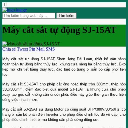
Máy cắt sắt tự động SJ-15AT
Chia sẻ
Tweet
Pin
Mail
SMS
Máy cắt sắt tự động SJ-15AT Shen Jang Đài Loan, thiết kế vận hành
hoàn toàn tự động bằng thủy lực, khung cưa nâng hạ bằng thủy lực, E-to
kẹp mở chi tiết bằng thủy lực, đặc biệt có trang bị sẳn bộ cấp phôi liên
tục.
Máy cắt sắt SJ-15AT cho phép cắt ống hoặc thép tròn 380mm, thép hộp
330x500mm, điểm đặc biệt của model SJ-15AT là khung cưa cho phép
xoay tạo góc cắt không cần di dời phôi, điều này giúp thời gian thực hiện
công việc nhanh hơn.
Máy cắt sắt SJ-15AT sử dụng Motor có công suất 3HP/380V/30/50Hz, có
trang bị sẳn bộ phận điện Inverter cho phép điều chỉnh tốc độ vô cấp, cho
phép điều chỉnh thiết bị mà không cần phải dừng động cơ.