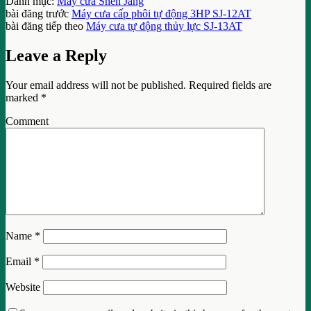
Danh mục:
Máy cưa Shen Jang
bài đăng trước
Máy cưa cấp phôi tự động 3HP SJ-12AT
bài đăng tiếp theo
Máy cưa tự động thủy lực SJ-13AT
Leave a Reply
Your email address will not be published.
Required fields are
marked
*
Comment
Name
*
Email
*
Website