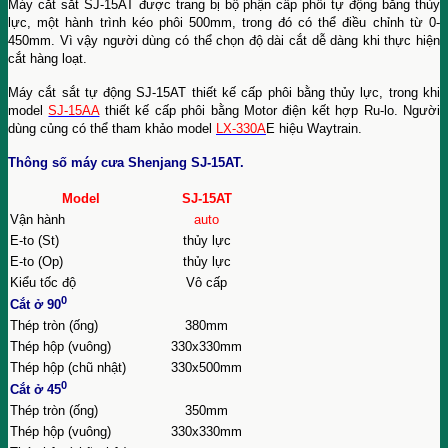
Máy cắt sắt SJ-15AT được trang bị bộ phận cấp phôi tự động bằng thủy
lực, một hành trình kéo phôi 500mm, trong đó có thể điều chỉnh từ 0-
450mm. Vì vậy người dùng có thể chọn độ dài cắt dễ dàng khi thực hiện
cắt hàng loạt.
Máy cắt sắt tự động SJ-15AT thiết kế cấp phôi bằng thủy lực, trong khi
model
SJ-15AA
thiết kế cấp phôi bằng Motor điện kết hợp Ru-lo. Người
dùng củng có thể tham khảo model
LX-330A
E hiệu Waytrain.
Thông số máy cưa Shenjang SJ-15AT.
Model
SJ-15AT
Vận hành
auto
E-to (St)
thủy lực
E-to (Op)
thủy lực
Kiểu tốc độ
Vô cấp
0
Cắt ở 90
Thép tròn (ống)
380mm
Thép hộp (vuông)
330x330mm
Thép hộp (chũ nhật)
330x500mm
0
Cắt ở 45
Thép tròn (ống)
350mm
Thép hộp (vuông)
330x330mm