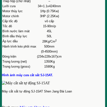
Thép hộp (chữ nhật)
–
Lưỡi cưa
34×1.1x4240mm
Motor thủy lực
1Hp (0.75Kw)
Motor chính
3HP (2.25Kw)
Cấp tốc độ
vô cấp
Tốc đô
15-90m/p
Bình nước làm mát
45L
Bình dầu thủy lực
50L
2
Áp lực dầu
28Kg/Cm
Hành trình kéo phôi max
500mm
(0-4500mm)
Đóng kiện
(234x228x167)cm
Trọng lượng (net)
1350Kg
Trọng lượng (gross)
1590Kg
Hình ảnh máy cưa cắt sắt SJ-15AT.
Máy cắt sắt tự động SJ-15AT Shen Jang Đài Loan