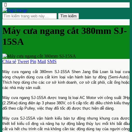
Máy cưa ngang cắt 380mm SJ-
15SA
Chia sẻ
Tweet
Pin
Mail
SMS
Máy cưa ngang cắt 380mm SJ-15SA Shen Jang Đài Loan là loại cưa
vòng chuyên dùng cưa cắt kim loại vận hành bán tự động (Semi-Auto).
Thích hợp dùng cho các cơ sở kinh doanh, cơ sở cắt phôi, cắt ống hoặc
các nhà máy sản xuất.
Máy cưa ngang SJ-15SA được trang bị loại AC Motor với công suất 3Hp
(2.25Kw) dùng điện áp 3 phase 380V, có 6 cấp tốc độ điều chỉnh kiểu thay
đổi theo cấp Pulley, việc thay đổi tốc độ được thực hiện dễ dàng.
Máy cưa SJ-15SA vận hành kiểu bán tự động nhưng khung cưa được
thiết kế kiểu cố địng và nâng hạ tự động bằng thủy lực mổi khi bắt đầu
cắt và hết chu trình cắt mà không cần tác động dùng tay của người công