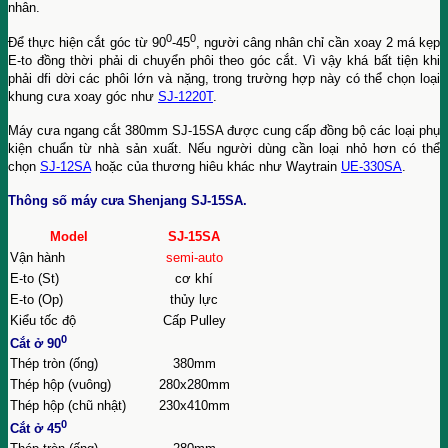
nhân.
0
0
Để thực hiện cắt góc từ 90
-45
, người câng nhân chỉ cần xoay 2 má kẹp
E-to đồng thời phải di chuyển phôi theo góc cắt. Vì vậy khá bất tiện khi
phải dfi dời các phôi lớn và nặng, trong trường hợp này có thể chọn loại
khung cưa xoay góc như
SJ-1220T
.
Máy cưa ngang cắt 380mm SJ-15SA được cung cấp đồng bộ các loại phụ
kiện chuẩn từ nhà sản xuất. Nếu người dùng cần loại nhỏ hơn có thể
chọn
SJ-12SA
hoặc của thương hiêu khác như Waytrain
UE-330SA
.
Thông số máy cưa Shenjang SJ-15SA.
Model
SJ-15SA
Vận hành
semi-auto
E-to (St)
cơ khí
E-to (Op)
thủy lực
Kiểu tốc độ
Cấp Pulley
0
Cắt ở 90
Thép tròn (ống)
380mm
Thép hộp (vuông)
280x280mm
Thép hộp (chũ nhật)
230x410mm
0
Cắt ở 45