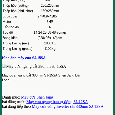
Thép tròn (ống)
280mm
Thép hộp (vuông)
230x230mm
Thép hộp (chữ nhật)
180x280mm
Lưỡi cưa
27×0.9x4285mm
Motor
3HP
Cấp tốc độ
6
Tốc đô
14-24-29-38-48-76m/p
Đóng kiện
(228x95x140)cm
Trọng lượng (net)
1000Kg
Trọng lượng (gross)
1100Kg
Hình ảnh máy cưa SJ-15SA.
Máy cưa ngang cắt 380mm SJ-15SA Shen Jang Đài
Loan
Danh mục:
Máy cưa Shen Jang
bài đăng trước
Máy cưa ngang bán tự động SJ-12SA
bài đăng tiếp theo
Máy cưa vòng Inverter cắt 330mm SJ-13SA