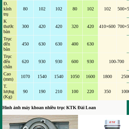
Đ.
kính
80
102
102
80
102
102
500×
trụ
K
thước
300
420
420
320
420
410×600
700×
bàn
Trục
đến
450
630
630
400
630
bàn
Trục
đến
620
930
930
600
930
100-700
chân
Cao
1070
1540
1540
1050
1600
1800
250
(mm)
T.
lượng
90
190
210
100
220
350
100
(Kg)
Hình ảnh máy khoan nhiều trục KTK Đài Loan