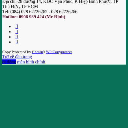
Địa chỉ: 28 đường 14, KDC Vạn Phúc, P. Hiệp Bình Phước, TP
Thủ Đức, TP HCM
Tel: (084) 028 62726265 - 028 62726266
Hotline: 0908 939 424 (Mr Định)
Copy Protected by
Chetan
's
WP-Copyprotect
.
Trở về đầu trang
di động
màn hình chính