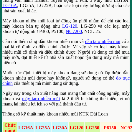
thông vận hành Manual truyền động 2 Puli, 3 Puly như LG13A,
LG16A
, LG25A, LG25B, hoặc các loại máy tương đương của các
nhà sản xuất khác.
Máy khoan nhiều mũi loại tự động ăn phôi nhằm để chỉ các loại
máy khoan bán tự động như
LG-120
, LG-250 và các loại máy
khoan tự động như P360, P5100,
NC7200
, NCL-25..
Cần nói thêm rằng đầu khoan nhiều mũi và
đầu taro nhiều mũi
có 2
loại là cố định và điều chỉnh được. Vì vậy sẻ có loại máy khoan
nhiêu mũi cố định và điều chỉnh được. Người sử dụng có thể mua
máy mới, đặt thiết kế từ nhà sản xuất hoặc tận dụng máy mà mình
hiện có.
Muốn xác định thiết bị máy khoan đang sử dụng có lắp được đầu
khoan nhiều mũi được hay không?, người sử dụng có thể
đo trục
chính
của thiết bị mà mình đang sử dụng.
Ngày nay trong sản xuất hàng loạt mang tính chất công nghiệp, máy
khoan và
máy taro nhiều mũi
là 2 thiết bị không thể thiếu, vì nó
mang lại nhiều lợi ích so với giá thành đầu tư.
Thông số kỹ thuật máy khoan nhiều mũi KTK Đài Loan
Chức
LG16A
LG25A
LG30A
LG120
LG250
P6150
NC92
năng