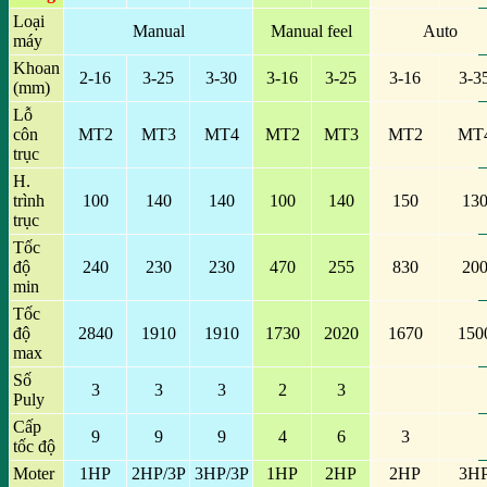
Loại
Manual
Manual feel
Auto
máy
Khoan
2-16
3-25
3-30
3-16
3-25
3-16
3-3
(mm)
Lỗ
côn
MT2
MT3
MT4
MT2
MT3
MT2
MT
trục
H.
trình
100
140
140
100
140
150
13
trục
Tốc
độ
240
230
230
470
255
830
20
min
Tốc
độ
2840
1910
1910
1730
2020
1670
150
max
Số
3
3
3
2
3
Puly
Cấp
9
9
9
4
6
3
tốc độ
Moter
1HP
2HP/3P
3HP/3P
1HP
2HP
2HP
3H