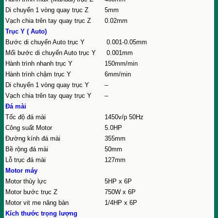
Di chuyển 1 vòng quay trục Z
5mm
Vạch chia trên tay quay trục Z
0.02mm
Trục Y ( Auto)
Bước di chuyển Auto trục Y
0.001-0.05mm
Mổi bước di chuyển Auto trục Y
0.001mm
Hành trình nhanh trục Y
150mm/min
Hành trình chậm trục Y
6mm/min
Di chuyển 1 vòng quay trục Y
–
Vạch chia trên tay quay trục Y
–
Đá mài
Tốc độ đá mài
1450v/p 50Hz
Công suất Motor
5.0HP
Đường kính đá mài
355mm
Bề rộng đá mài
50mm
Lỗ trục đá mài
127mm
Motor máy
Motor thủy lực
5HP x 6P
Motor bước trục Z
750W x 6P
Motor vit me nâng bàn
1/4HP x 6P
Kích thước trọng lượng