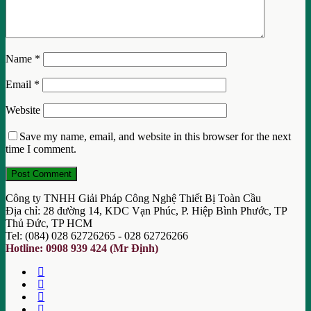
Name
*
Email
*
Website
Save my name, email, and website in this browser for the next
time I comment.
Công ty TNHH Giải Pháp Công Nghệ Thiết Bị Toàn Cầu
Địa chỉ: 28 đường 14, KDC Vạn Phúc, P. Hiệp Bình Phước, TP
Thủ Đức, TP HCM
Tel: (084) 028 62726265 - 028 62726266
Hotline: 0908 939 424 (Mr Định)