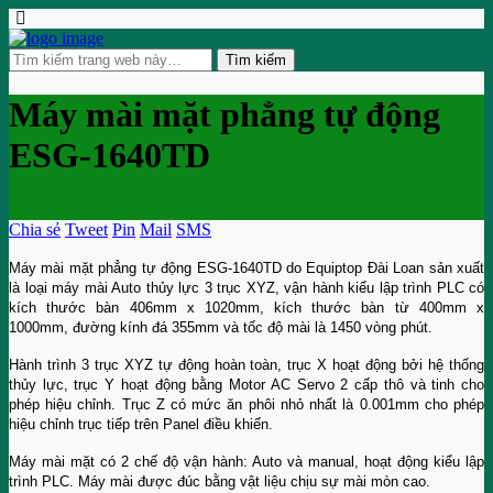
Máy mài mặt phẳng tự động
ESG-1640TD
Chia sẻ
Tweet
Pin
Mail
SMS
Máy mài mặt phẳng tự động ESG-1640TD do Equiptop Đài Loan sản xuất
là loại máy mài Auto thủy lực 3 trục XYZ, vận hành kiểu lập trình PLC có
kích thước bàn 406mm x 1020mm, kích thước bàn từ 400mm x
1000mm, đường kính đá 355mm và tốc độ mài là 1450 vòng phút.
Hành trình 3 trục XYZ tự động hoàn toàn, trục X hoạt động bởi hệ thống
thủy lực, trục Y hoạt động bằng Motor AC Servo 2 cấp thô và tinh cho
phép hiệu chỉnh. Trục Z có mức ăn phôi nhỏ nhất là 0.001mm cho phép
hiệu chỉnh trục tiếp trên Panel điều khiển.
Máy mài mặt có 2 chế độ vận hành: Auto và manual, hoạt động kiểu lập
trình PLC. Máy mài được đúc bằng vật liệu chịu sự mài mòn cao.