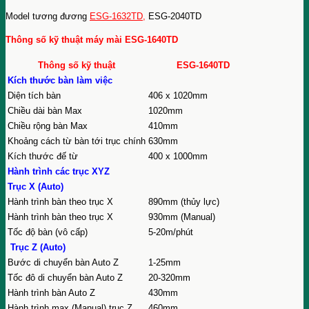
Model tương đương
ESG-1632TD
,
ESG-2040TD
Thông số kỹ thuật máy mài ESG-1640TD
Thông số kỹ thuật
ESG-1640TD
Kích thước bàn làm việc
Diện tích bàn
406 x 1020mm
Chiều dài bàn Max
1020mm
Chiều rộng bàn Max
410mm
Khoảng cách từ bàn tới trục chính
630mm
Kích thước đế từ
400 x 1000mm
Hành trình các trục XYZ
Trục X (Auto)
Hành trình bàn theo trục X
890mm (thủy lực)
Hành trình bàn theo trục X
930mm (Manual)
Tốc độ bàn (vô cấp)
5-20m/phút
Trục Z (Auto)
Bước di chuyển bàn Auto Z
1-25mm
Tốc đô di chuyển bàn Auto Z
20-320mm
Hành trình bàn Auto Z
430mm
Hành trình max (Manual) trục Z
460mm