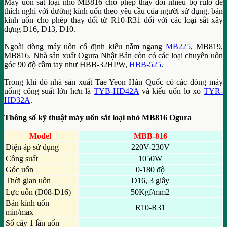
Máy uốn sắt loại nhỏ MB816 cho phép thay đổi nhiều bộ rulo để
thích nghi với đường kính uốn theo yêu cầu của người sử dụng. bán
kính uốn cho phép thay đổi từ R10-R31 đối với các loại sắt xây
dựng D16, D13, D10.
Ngoài dòng máy uốn cố định kiểu nằm ngang
MB225
, MB819,
MB816. Nhà sản xuất Ogura Nhật Bản còn có các loại chuyên uốn
góc 90 độ cầm tay như HBB-32HPW,
HBB-525
.
Trong khi đó nhà sản xuất Tae Yeon Hàn Quốc có các dòng máy
uống công suất lớn hơn là
TYB-HD42A
và kiểu uốn lo xo
TYR-
HD32A
.
Thông số kỹ thuật máy uốn sắt loại nhỏ MB816 Ogura
Model
MBB-816
Điện áp sử dụng
220V-230V
Công suất
1050W
Góc uốn
0-180 độ
Thời gian uốn
D16, 3 giây
Lực uốn (D08-D16)
50Kgf/mm2
Bán kính uốn
R10-R31
min/max
Số cây 1 lần uốn