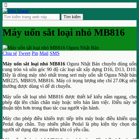
Máy uốn sắt loại nhỏ MB816
Chia sẻ
Tweet
Pin
Mail
SMS
Máy uốn sắt loại nhỏ MB816
Ogura Nhật Bản chuyên dùng uốn
cung tròn và uôn góc 90 độ các loại sắt xây dựng D16, D13, D10.
Đây là dòng máy nhỏ nhất trong seri máy uốn sắt Ogura Nhật bản
MB225, MB819, MB816. Máy có trọng lượng nhẹ chỉ 27.0Kg nên
thường được dùng vì dể di chuyển.
Máy uốn sắt loại nhỏ MB816 được thiết kế kiểu nằm ngang, cho
phép đặt lên chân chân máy hoặc trên bàn làm việc. Điều này sẽ
thuận tiện hơn trong thao tác cua người vận hành.
Máy cho phép điều khiển trực tiếp trên máy hoặc điều khiển qua
Pedal đạp chân. Tuy nhiên phần Pedal là phụ kiện tùy chọn do
người sử dụng đặt mua thêm khi có yêu cầu.