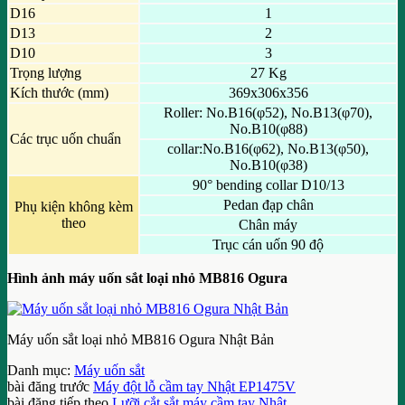
D16
1
D13
2
D10
3
Trọng lượng
27 Kg
Kích thước (mm)
369x306x356
Roller: No.B16(φ52), No.B13(φ70),
No.B10(φ88)
Các trục uốn chuẩn
collar:No.B16(φ62), No.B13(φ50),
No.B10(φ38)
90° bending collar D10/13
Pedan đạp chân
Phụ kiện không kèm
theo
Chân máy
Trục cán uốn 90 độ
Hình ảnh máy uốn sắt loại nhỏ MB816 Ogura
Máy uốn sắt loại nhỏ MB816 Ogura Nhật Bản
Danh mục:
Máy uốn sắt
bài đăng trước
Máy đột lỗ cầm tay Nhật EP1475V
bài đăng tiếp theo
Lưỡi cắt sắt máy cầm tay Nhật