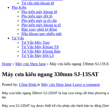
Tư vấn mũi khoan từ
Phụ Kiện
Phụ kiện máy khoan từ
Phụ kiện máy đột lỗ
Phụ kiện máy ta rô cần
Phụ kiện máy khoan ta rô
Bàn xoay phôi tự động
Đầu khoan taro nhiều mũi
Tư Vấn
Tư Vấn Máy Taro
Tư Vấn Máy Khoan Từ
Tư Vấn Máy Khoan Bàn
Tư Vấn Máy Đột Lỗ
Home
»
Máy cưa Shen Jang
»
Máy cưa kiểu ngang 330mm SJ-13SA
Máy cưa kiểu ngang 330mm SJ-13SAT
Posted by:
Công Định
in
Máy cưa Shen Jang
Leave a comment
Máy cưa kiểu ngang 330mm SJ-13SAT là loại cưa vòng cắt theo phương nga
lên.
Máy cưa SJ-13SAT tuy được thiết kế cho phép vận hành bán tự động (Semi-