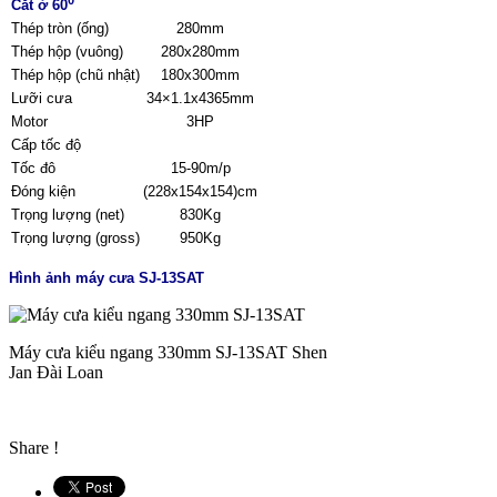
Cắt ở 60
Thép tròn (ống)
280mm
Thép hộp (vuông)
280x280mm
Thép hộp (chũ nhật)
180x300mm
Lưỡi cưa
34×1.1x4365mm
Motor
3HP
Cấp tốc độ
Tốc đô
15-90m/p
Đóng kiện
(228x154x154)cm
Trọng lượng (net)
830Kg
Trọng lượng (gross)
950Kg
Hình ảnh máy cưa SJ-13SAT
Máy cưa kiểu ngang 330mm SJ-13SAT Shen
Jan Đài Loan
Share !