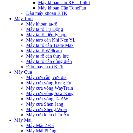
Máy khoan cần RF – Tailift
Máy khoan Cần ToneFan
Đầu máy khoan KTK
Máy Tarô
Máy khoan ta-rô
Máy ta rô Tự Động
Máy ta rô kiểu ly hợp
Máy taro cần Khí Nén YL
Máy ta rô cần Trade Max
Máy ta rô Wellcam
Máy ta rô cần thủy lực
Máy ta rô cần dùng điện
Đầu máy ta rô KTK
Máy Cưa
Máy cưa cần, cưa đĩa
Máy cưa vòng Rong Fu
Máy cưa vòng WayTrain
Máy cưa vòng Saw King
Máy cưa vòng T-JAW
Máy cưa Shen Jang
Máy cưa Sheng Woei
Máy cưa kiểu châu Âu
Máy Mài
Máy Mài 2 Đá
Máy Mài Phẳng