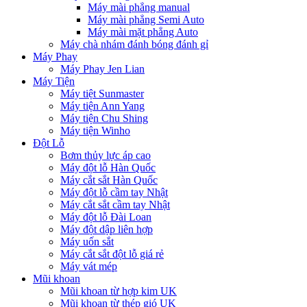
Máy mài phẳng manual
Máy mài phẳng Semi Auto
Máy mài mặt phẳng Auto
Máy chà nhám đánh bóng đánh gỉ
Máy Phay
Máy Phay Jen Lian
Máy Tiện
Máy tiệt Sunmaster
Máy tiện Ann Yang
Máy tiện Chu Shing
Máy tiện Winho
Đột Lỗ
Bơm thủy lực áp cao
Máy đột lỗ Hàn Quốc
Máy cắt sắt Hàn Quốc
Máy đột lỗ cầm tay Nhật
Máy cắt sắt cầm tay Nhật
Máy đột lỗ Đài Loan
Máy đột dập liên hợp
Máy uốn sắt
Máy cắt sắt đột lỗ giá rẻ
Máy vát mép
Mũi khoan
Mũi khoan từ hợp kim UK
Mũi khoan từ thép gió UK