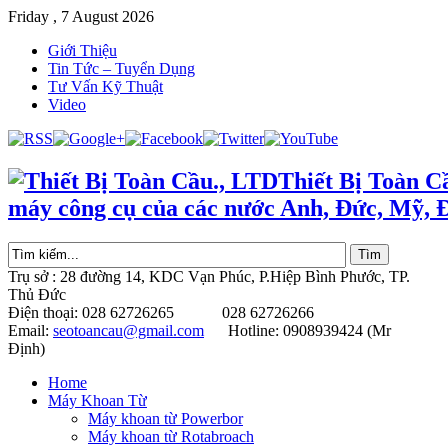
Friday , 7 August 2026
Giới Thiệu
Tin Tức – Tuyển Dụng
Tư Vấn Kỹ Thuật
Video
Thiết Bị Toàn C
máy công cụ của các nước Anh, Đức, Mỹ, 
Trụ sở : 28 đường 14, KDC Vạn Phúc, P.Hiệp Bình Phước, TP.
Thủ Đức
Điện thoại: 028 62726265 028 62726266
Email:
seotoancau@gmail.com
Hotline: 0908939424 (Mr
Định)
Home
Máy Khoan Từ
Máy khoan từ Powerbor
Máy khoan từ Rotabroach