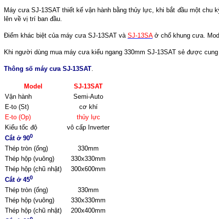
Máy cưa SJ-13SAT thiết kế vận hành bằng thủy lực, khi bắt đầu một chu kỳ
lên về vị trí ban đầu.
Điểm khác biệt của máy cưa SJ-13SAT và
SJ-13SA
ở chổ khung cưa. Model
Khi người dùng mua máy cưa kiểu ngang 330mm SJ-13SAT sẻ được cung cấ
Thông số máy cưa SJ-13SAT
.
Model
SJ-13SAT
Vận hành
Semi-Auto
E-to (St)
cơ khí
E-to (Op)
thủy lực
Kiểu tốc độ
vô cấp Inverter
0
Cắt ở 90
Thép tròn (ống)
330mm
Thép hộp (vuông)
330x330mm
Thép hộp (chũ nhật)
300x600mm
0
Cắt ở 45
Thép tròn (ống)
330mm
Thép hộp (vuông)
330x330mm
Thép hộp (chũ nhật)
200x400mm
0