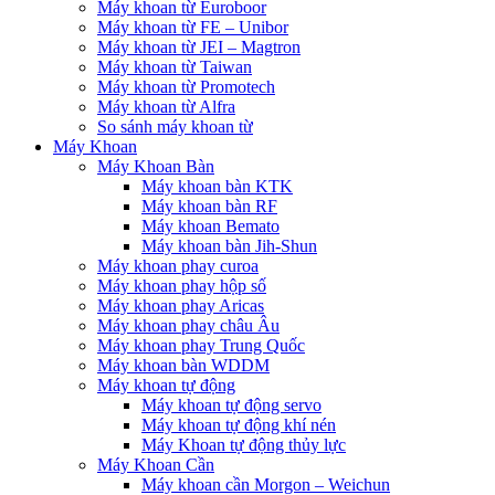
Máy khoan từ Euroboor
Máy khoan từ FE – Unibor
Máy khoan từ JEI – Magtron
Máy khoan từ Taiwan
Máy khoan từ Promotech
Máy khoan từ Alfra
So sánh máy khoan từ
Máy Khoan
Máy Khoan Bàn
Máy khoan bàn KTK
Máy khoan bàn RF
Máy khoan Bemato
Máy khoan bàn Jih-Shun
Máy khoan phay curoa
Máy khoan phay hộp số
Máy khoan phay Aricas
Máy khoan phay châu Âu
Máy khoan phay Trung Quốc
Máy khoan bàn WDDM
Máy khoan tự động
Máy khoan tự động servo
Máy khoan tự động khí nén
Máy Khoan tự động thủy lực
Máy Khoan Cần
Máy khoan cần Morgon – Weichun