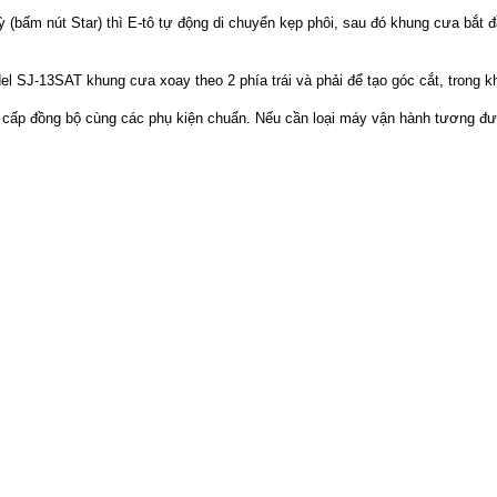
 (bấm nút Star) thì E-tô tự động di chuyển kẹp phôi, sau đó khung cưa bắt đ
 SJ-13SAT khung cưa xoay theo 2 phía trái và phải để tạo góc cắt, trong kh
p đồng bộ cùng các phụ kiện chuẩn. Nếu cần loại máy vận hành tương đư