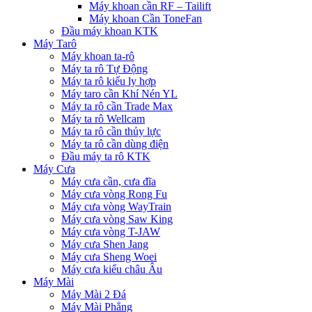
Máy khoan cần RF – Tailift
Máy khoan Cần ToneFan
Đầu máy khoan KTK
Máy Tarô
Máy khoan ta-rô
Máy ta rô Tự Động
Máy ta rô kiểu ly hợp
Máy taro cần Khí Nén YL
Máy ta rô cần Trade Max
Máy ta rô Wellcam
Máy ta rô cần thủy lực
Máy ta rô cần dùng điện
Đầu máy ta rô KTK
Máy Cưa
Máy cưa cần, cưa đĩa
Máy cưa vòng Rong Fu
Máy cưa vòng WayTrain
Máy cưa vòng Saw King
Máy cưa vòng T-JAW
Máy cưa Shen Jang
Máy cưa Sheng Woei
Máy cưa kiểu châu Âu
Máy Mài
Máy Mài 2 Đá
Máy Mài Phẳng