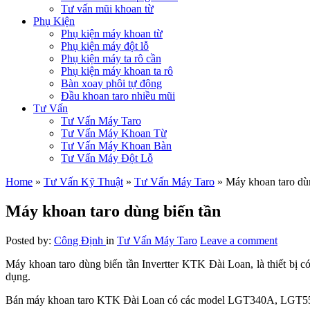
Tư vấn mũi khoan từ
Phụ Kiện
Phụ kiện máy khoan từ
Phụ kiện máy đột lỗ
Phụ kiện máy ta rô cần
Phụ kiện máy khoan ta rô
Bàn xoay phôi tự động
Đầu khoan taro nhiều mũi
Tư Vấn
Tư Vấn Máy Taro
Tư Vấn Máy Khoan Từ
Tư Vấn Máy Khoan Bàn
Tư Vấn Máy Đột Lỗ
Home
»
Tư Vấn Kỹ Thuật
»
Tư Vấn Máy Taro
»
Máy khoan taro dù
Máy khoan taro dùng biến tần
Posted by:
Công Định
in
Tư Vấn Máy Taro
Leave a comment
Máy khoan taro dùng biến tần Invertter KTK Đài Loan, là thiết bị 
dụng.
Bán máy khoan taro KTK Đài Loan có các model LGT340A, LGT550A, 