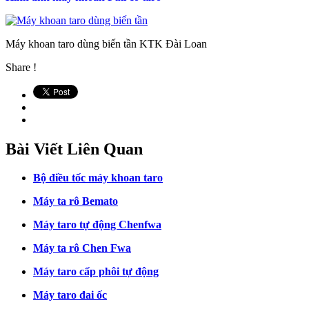
Máy khoan taro dùng biến tần KTK Đài Loan
Share !
Bài Viết Liên Quan
Bộ điều tốc máy khoan taro
Máy ta rô Bemato
Máy taro tự động Chenfwa
Máy ta rô Chen Fwa
Máy taro cấp phôi tự động
Máy taro đai ốc