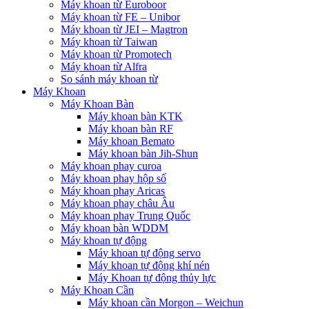
Máy khoan từ Euroboor
Máy khoan từ FE – Unibor
Máy khoan từ JEI – Magtron
Máy khoan từ Taiwan
Máy khoan từ Promotech
Máy khoan từ Alfra
So sánh máy khoan từ
Máy Khoan
Máy Khoan Bàn
Máy khoan bàn KTK
Máy khoan bàn RF
Máy khoan Bemato
Máy khoan bàn Jih-Shun
Máy khoan phay curoa
Máy khoan phay hộp số
Máy khoan phay Aricas
Máy khoan phay châu Âu
Máy khoan phay Trung Quốc
Máy khoan bàn WDDM
Máy khoan tự động
Máy khoan tự động servo
Máy khoan tự động khí nén
Máy Khoan tự động thủy lực
Máy Khoan Cần
Máy khoan cần Morgon – Weichun