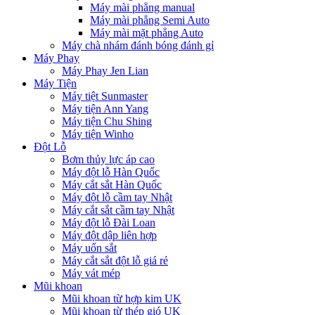
Máy mài phẳng manual
Máy mài phẳng Semi Auto
Máy mài mặt phẳng Auto
Máy chà nhám đánh bóng đánh gỉ
Máy Phay
Máy Phay Jen Lian
Máy Tiện
Máy tiệt Sunmaster
Máy tiện Ann Yang
Máy tiện Chu Shing
Máy tiện Winho
Đột Lỗ
Bơm thủy lực áp cao
Máy đột lỗ Hàn Quốc
Máy cắt sắt Hàn Quốc
Máy đột lỗ cầm tay Nhật
Máy cắt sắt cầm tay Nhật
Máy đột lỗ Đài Loan
Máy đột dập liên hợp
Máy uốn sắt
Máy cắt sắt đột lỗ giá rẻ
Máy vát mép
Mũi khoan
Mũi khoan từ hợp kim UK
Mũi khoan từ thép gió UK