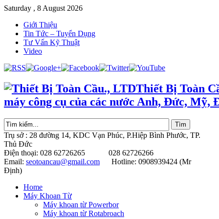
Saturday , 8 August 2026
Giới Thiệu
Tin Tức – Tuyển Dụng
Tư Vấn Kỹ Thuật
Video
Thiết Bị Toàn C
máy công cụ của các nước Anh, Đức, Mỹ, 
Trụ sở : 28 đường 14, KDC Vạn Phúc, P.Hiệp Bình Phước, TP.
Thủ Đức
Điện thoại: 028 62726265 028 62726266
Email:
seotoancau@gmail.com
Hotline: 0908939424 (Mr
Định)
Home
Máy Khoan Từ
Máy khoan từ Powerbor
Máy khoan từ Rotabroach