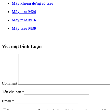
Máy khoan đứng có taro
Máy taro M24
Máy taro M16
Máy taro M30
Viết một bình Luận
Comment
Tên của bạn
*
Email
*