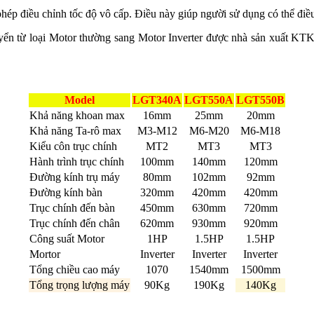
phép điều chỉnh tốc độ vô cấp. Điều này giúp người sử dụng có thể đi
yển từ loại Motor thường sang Motor Inverter được nhà sản xuất KTK
Model
LGT340A
LGT550A
LGT550B
Khả năng khoan max
16mm
25mm
20mm
Khả năng Ta-rô max
M3-M12
M6-M20
M6-M18
Kiểu côn trục chính
MT2
MT3
MT3
Hành trình trục chính
100mm
140mm
120mm
Đường kính trụ máy
80mm
102mm
92mm
Đường kính bàn
320mm
420mm
420mm
Trục chính đến bàn
450mm
630mm
720mm
Trục chính đến chân
620mm
930mm
920mm
Công suất Motor
1HP
1.5HP
1.5HP
Mortor
Inverter
Inverter
Inverter
Tổng chiều cao máy
1070
1540mm
1500mm
Tổng trọng lượng máy
90Kg
190Kg
140Kg