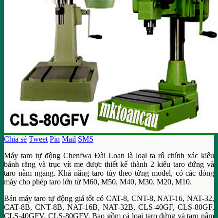
Chia sẻ
Tweet
Pin
Mail
SMS
Máy taro tự động Chenfwa Đài Loan là loại ta rố chính xác kiểu
bánh răng và trục vít me được thiết kế thành 2 kiểu taro đứng và
taro nằm ngang. Khả năng taro tùy theo từng model, có các dòng
máy cho phép taro lớn từ M60, M50, M40, M30, M20, M10.
Bán máy taro tự động giá tốt có CAT-8, CNT-8, NAT-16, NAT-32,
CAT-8B, CNT-8B, NAT-16B, NAT-32B, CLS-40GF, CLS-80GF,
CLS-40GFV, CLS-80GFV. Bao gồm cả loại taro đứng và taro nằm