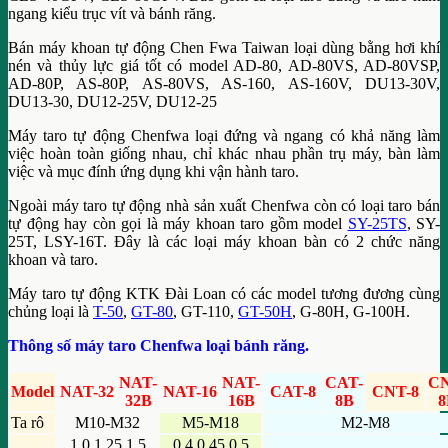
ngang kiểu trục vít và bánh răng.
Bán máy khoan tự động Chen Fwa Taiwan loại dùng bằng hơi khí
nén và thủy lực giá tốt có model AD-80, AD-80VS, AD-80VSP,
AD-80P, AS-80P, AS-80VS, AS-160, AS-160V, DU13-30V,
DU13-30, DU12-25V, DU12-25
Máy taro tự động Chenfwa loại đứng và ngang có khả năng làm
việc hoàn toàn giống nhau, chỉ khác nhau phần trụ máy, bàn làm
việc và mục đính ứng dụng khi vận hành taro.
Ngoài máy taro tự động nhà sản xuất Chenfwa còn có loại taro bán
tự động hay còn gọi là máy khoan taro gồm model
SY-25TS
, SY-
25T, LSY-16T. Đây là các loại máy khoan bàn có 2 chức năng
khoan và taro.
Máy taro tự động KTK Đài Loan có các model tương đương cùng
chủng loại là
T-50
,
GT-80
, GT-110,
GT-50H
, G-80H, G-100H.
Thông số máy taro Chenfwa loại bánh răng.
NAT-
NAT-
CAT-
CN
Model
NAT-32
NAT-16
CAT-8
CNT-8
32B
16B
8B
8
Ta rô
M10-M32
M5-M18
M2-M8
1.0 1.25 1.5
0.4 0.45 0.5