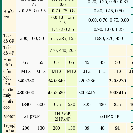
0.20, 0.25, 0.30, 0.35,
1.75
0.6
2.0 2.5 3.0 3.5
0.7 0.75 0.8
0.40, 0.45, 0.50
Bước
ren
0.9 1.0 1.25
0.60, 0.70, 0.75, 0.80
1.5
1.75 2.0 2.5
0.90, 1.00, 1.25
Tốc
200, 100, 50
515, 285, 155
1680, 870, 450
độ 6P
Tốc
770, 440, 265
độ 4P
Hành
65
65
65
65
45
45
50
5
trình
Côn
MT3
MT3
MT2
MT2
JT2
JT2
JT2
J
Mặt
340×380
–
340×340
220×236
–
220×236
bàn
Chân
480×600
–
425×580
300×415
–
300×415
máy
Chiều
1340
600
1075
530
825
480
825
4
cao
1HPx6P,
Motor
2Hpx6P
1/2HP x 4P
2HPx4P
Trọng
200
130
200
130
89
48
91
5
lượng