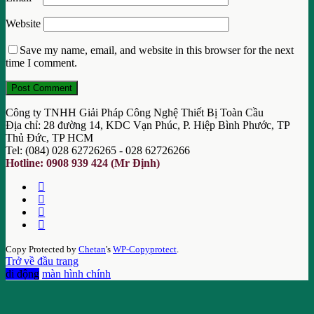
Website
Save my name, email, and website in this browser for the next
time I comment.
Công ty TNHH Giải Pháp Công Nghệ Thiết Bị Toàn Cầu
Địa chỉ: 28 đường 14, KDC Vạn Phúc, P. Hiệp Bình Phước, TP
Thủ Đức, TP HCM
Tel: (084) 028 62726265 - 028 62726266
Hotline: 0908 939 424 (Mr Định)
Copy Protected by
Chetan
's
WP-Copyprotect
.
Trở về đầu trang
di động
màn hình chính