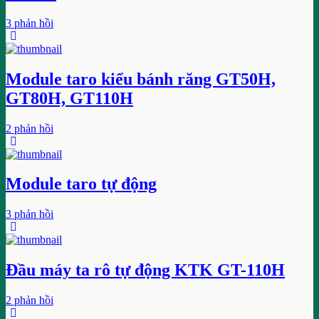
3 phản hồi
Module taro kiểu bánh răng GT50H,
GT80H, GT110H
2 phản hồi
Module taro tự động
3 phản hồi
Đầu máy ta rô tự động KTK GT-110H
2 phản hồi