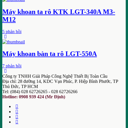
Máy khoan ta rô KTK LGT-340A M3-
M12
5 phản hồi
Máy khoan bàn ta rô LGT-550A
7 phản hồi
Công ty TNHH Giải Pháp Công Nghệ Thiết Bị Toàn Cầu
Địa chỉ: 28 đường 14, KDC Vạn Phúc, P. Hiệp Bình Phước, TP
Thủ Đức, TP HCM
Tel: (084) 028 62726265 - 028 62726266
Hotline: 0908 939 424 (Mr Định)