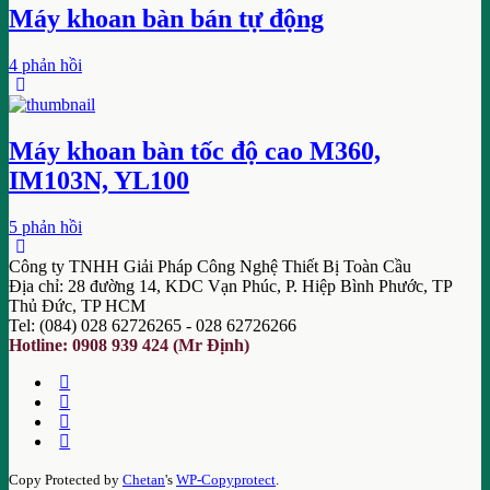
Máy khoan bàn bán tự động
4 phản hồi
Máy khoan bàn tốc độ cao M360,
IM103N, YL100
5 phản hồi
Công ty TNHH Giải Pháp Công Nghệ Thiết Bị Toàn Cầu
Địa chỉ: 28 đường 14, KDC Vạn Phúc, P. Hiệp Bình Phước, TP
Thủ Đức, TP HCM
Tel: (084) 028 62726265 - 028 62726266
Hotline: 0908 939 424 (Mr Định)
Copy Protected by
Chetan
's
WP-Copyprotect
.