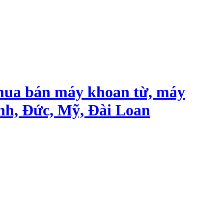
mua bán máy khoan từ, máy
nh, Đức, Mỹ, Đài Loan