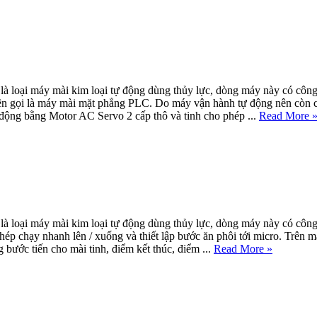
loại máy mài kim loại tự động dùng thủy lực, dòng máy này có công 
tên gọi là máy mài mặt phẳng PLC. Do máy vận hành tự động nên còn c
 động bằng Motor AC Servo 2 cấp thô và tinh cho phép ...
Read More 
loại máy mài kim loại tự động dùng thủy lực, dòng máy này có công 
chạy nhanh lên / xuống và thiết lập bước ăn phôi tới micro. Trên màn hìn
 bước tiến cho mài tinh, điểm kết thúc, điểm ...
Read More »