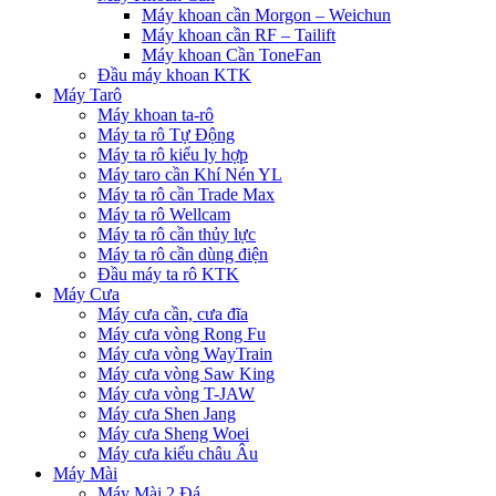
Máy khoan cần Morgon – Weichun
Máy khoan cần RF – Tailift
Máy khoan Cần ToneFan
Đầu máy khoan KTK
Máy Tarô
Máy khoan ta-rô
Máy ta rô Tự Động
Máy ta rô kiểu ly hợp
Máy taro cần Khí Nén YL
Máy ta rô cần Trade Max
Máy ta rô Wellcam
Máy ta rô cần thủy lực
Máy ta rô cần dùng điện
Đầu máy ta rô KTK
Máy Cưa
Máy cưa cần, cưa đĩa
Máy cưa vòng Rong Fu
Máy cưa vòng WayTrain
Máy cưa vòng Saw King
Máy cưa vòng T-JAW
Máy cưa Shen Jang
Máy cưa Sheng Woei
Máy cưa kiểu châu Âu
Máy Mài
Máy Mài 2 Đá