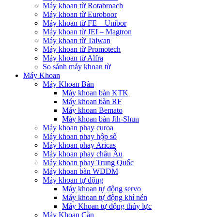
Máy khoan từ Rotabroach
Máy khoan từ Euroboor
Máy khoan từ FE – Unibor
Máy khoan từ JEI – Magtron
Máy khoan từ Taiwan
Máy khoan từ Promotech
Máy khoan từ Alfra
So sánh máy khoan từ
Máy Khoan
Máy Khoan Bàn
Máy khoan bàn KTK
Máy khoan bàn RF
Máy khoan Bemato
Máy khoan bàn Jih-Shun
Máy khoan phay curoa
Máy khoan phay hộp số
Máy khoan phay Aricas
Máy khoan phay châu Âu
Máy khoan phay Trung Quốc
Máy khoan bàn WDDM
Máy khoan tự động
Máy khoan tự động servo
Máy khoan tự động khí nén
Máy Khoan tự động thủy lực
Máy Khoan Cần