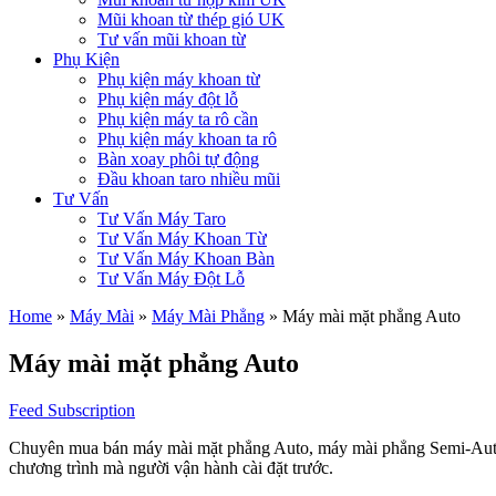
Mũi khoan từ thép gió UK
Tư vấn mũi khoan từ
Phụ Kiện
Phụ kiện máy khoan từ
Phụ kiện máy đột lỗ
Phụ kiện máy ta rô cần
Phụ kiện máy khoan ta rô
Bàn xoay phôi tự động
Đầu khoan taro nhiều mũi
Tư Vấn
Tư Vấn Máy Taro
Tư Vấn Máy Khoan Từ
Tư Vấn Máy Khoan Bàn
Tư Vấn Máy Đột Lỗ
Home
»
Máy Mài
»
Máy Mài Phẳng
»
Máy mài mặt phẳng Auto
Máy mài mặt phẳng Auto
Feed Subscription
Chuyên mua bán máy mài mặt phẳng Auto, máy mài phẳng Semi-Auto,
chương trình mà người vận hành cài đặt trước.