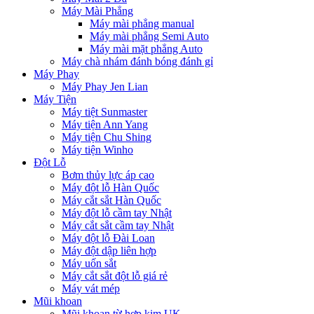
Máy Mài Phẳng
Máy mài phẳng manual
Máy mài phẳng Semi Auto
Máy mài mặt phẳng Auto
Máy chà nhám đánh bóng đánh gỉ
Máy Phay
Máy Phay Jen Lian
Máy Tiện
Máy tiệt Sunmaster
Máy tiện Ann Yang
Máy tiện Chu Shing
Máy tiện Winho
Đột Lỗ
Bơm thủy lực áp cao
Máy đột lỗ Hàn Quốc
Máy cắt sắt Hàn Quốc
Máy đột lỗ cầm tay Nhật
Máy cắt sắt cầm tay Nhật
Máy đột lỗ Đài Loan
Máy đột dập liên hợp
Máy uốn sắt
Máy cắt sắt đột lỗ giá rẻ
Máy vát mép
Mũi khoan
Mũi khoan từ hợp kim UK