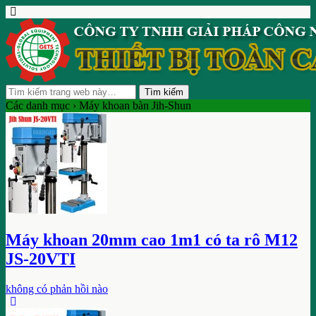
Các danh mục ›
Máy khoan bàn Jih-Shun
Máy khoan 20mm cao 1m1 có ta rô M12
JS-20VTI
không có phản hồi nào