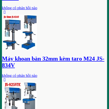
không có phản hồi nào
Máy khoan bàn 32mm kèm taro M24 JS-
834V
không có phản hồi nào