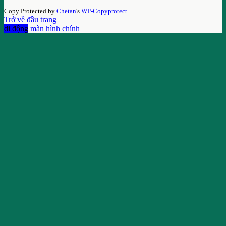
Copy Protected by
Chetan
's
WP-Copyprotect
.
Trở về đầu trang
di động
màn hình chính