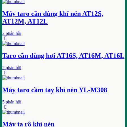
Máy taro cần dùng khí nén AT12S,
AT12M, AT12L
2 phản hồi
Taro cần dùng hơi AT16S, AT16M, AT16L
2 phản hồi
Máy taro cầm tay khí nén YL-M308
5 phản hồi
Máy ta rô khí nén