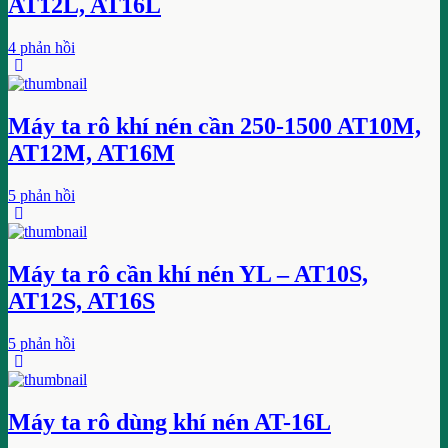
AT12L, AT16L
4 phản hồi
Máy ta rô khí nén cần 250-1500 AT10M,
AT12M, AT16M
5 phản hồi
Máy ta rô cần khí nén YL – AT10S,
AT12S, AT16S
5 phản hồi
Máy ta rô dùng khí nén AT-16L