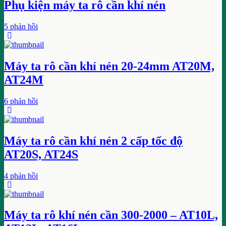
Phụ kiện máy ta rô cần khí nén
5 phản hồi
Máy ta rô cần khí nén 20-24mm AT20M,
AT24M
6 phản hồi
Máy ta rô cần khí nén 2 cấp tốc độ
AT20S, AT24S
4 phản hồi
Máy ta rô khí nén cần 300-2000 – AT10L,