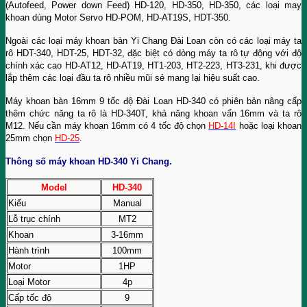
(Autofeed, Power down Feed) HD-120, HD-350, HD-350, các loại may
khoan dùng Motor Servo HD-POM, HD-AT19S, HDT-350.
Ngoài các loại máy khoan bàn Yi Chang Đài Loan còn có các loại máy ta
rô HDT-340, HDT-25, HDT-32, đặc biệt có dòng máy ta rô tự động với độ
chính xác cao HD-AT12, HD-AT19, HT1-203, HT2-223, HT3-231, khi được
lắp thêm các loại đầu ta rô nhiều mũi sẻ mang lại hiệu suất cao.
Máy khoan bàn 16mm 9 tốc độ Đài Loan HD-340 có phiên bản nâng cấp
thêm chức năng ta rô là HD-340T, khả năng khoan vẩn 16mm và ta rô
M12. Nếu cần máy khoan 16mm có 4 tốc độ chọn
HD-14I
hoặc loại khoan
25mm chọn
HD-25
.
Thông số máy khoan HD-340 Yi Chang.
Model
HD-340
Kiểu
Manual
Lỗ trục chính
MT2
Khoan
3-16mm
Hành trình
100mm
Motor
1HP
Loại Motor
4p
Cấp tốc độ
9