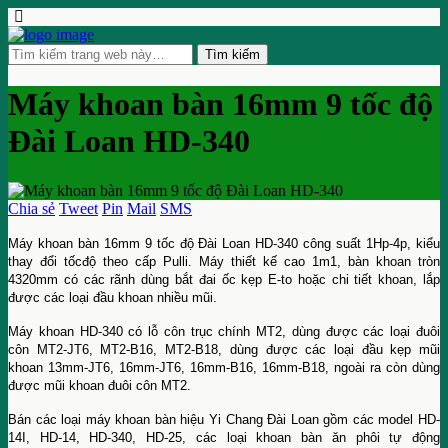
Máy khoan bàn 16mm 9 tốc độ
Đài Loan HD-340
Chia sẻ
Tweet
Pin
Mail
SMS
Máy khoan bàn 16mm 9 tốc độ Đài Loan HD-340 công suất 1Hp-4p, kiểu
thay đổi tốcđộ theo cấp Pulli. Máy thiết kế cao 1m1, bàn khoan tròn
4320mm có các rãnh dùng bắt đai ốc kẹp E-to hoặc chi tiết khoan, lắp
được các loại đầu khoan nhiều mũi.
Máy khoan HD-340 có lỗ côn trục chính MT2, dùng được các loại đuôi
côn MT2-JT6, MT2-B16, MT2-B18, dùng được các loại đầu kẹp mũi
khoan 13mm-JT6, 16mm-JT6, 16mm-B16, 16mm-B18, ngoài ra còn dùng
được mũi khoan đuôi côn MT2.
Bán các loại máy khoan bàn hiệu Yi Chang Đài Loan gồm các model HD-
14I, HD-14, HD-340, HD-25, các loại khoan bàn ăn phôi tự động