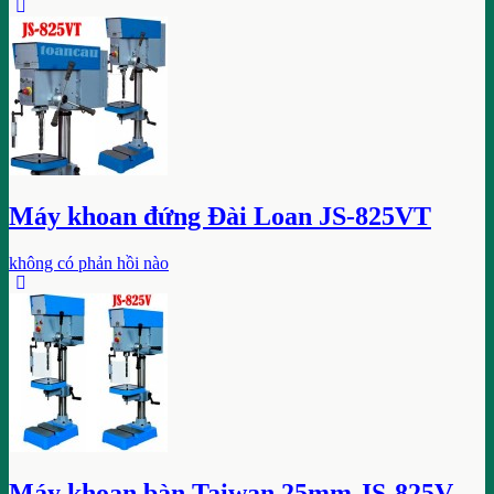
Máy khoan đứng Đài Loan JS-825VT
không có phản hồi nào
Máy khoan bàn Taiwan 25mm JS-825V