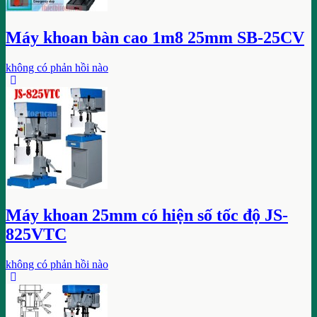
Máy khoan bàn cao 1m8 25mm SB-25CV
không có phản hồi nào
Máy khoan 25mm có hiện số tốc độ JS-
825VTC
không có phản hồi nào