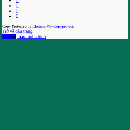
Copy Protected by
Chetan
's
WP-Copyprotect
.
Trở về đầu trang
di động
màn hình chính