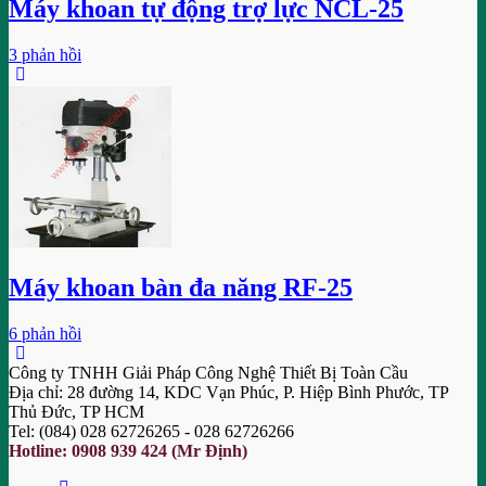
Máy khoan tự động trợ lực NCL-25
3 phản hồi
Máy khoan bàn đa năng RF-25
6 phản hồi
Công ty TNHH Giải Pháp Công Nghệ Thiết Bị Toàn Cầu
Địa chỉ: 28 đường 14, KDC Vạn Phúc, P. Hiệp Bình Phước, TP
Thủ Đức, TP HCM
Tel: (084) 028 62726265 - 028 62726266
Hotline: 0908 939 424 (Mr Định)