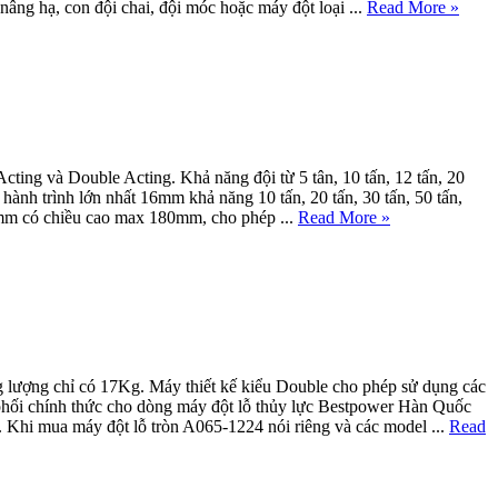
g hạ, con đội chai, đội móc hoặc máy đột loại ...
Read More »
cting và Double Acting. Khả năng đội từ 5 tân, 10 tấn, 12 tấn, 20
, hành trình lớn nhất 16mm khả năng 10 tấn, 20 tấn, 30 tấn, 50 tấn,
m có chiều cao max 180mm, cho phép ...
Read More »
g lượng chỉ có 17Kg. Máy thiết kế kiểu Double cho phép sử dụng các
phối chính thức cho dòng máy đột lỗ thủy lực Bestpower Hàn Quốc
i mua máy đột lỗ tròn A065-1224 nói riêng và các model ...
Read