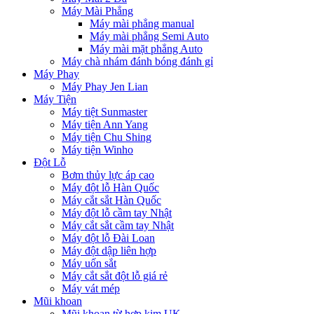
Máy Mài Phẳng
Máy mài phẳng manual
Máy mài phẳng Semi Auto
Máy mài mặt phẳng Auto
Máy chà nhám đánh bóng đánh gỉ
Máy Phay
Máy Phay Jen Lian
Máy Tiện
Máy tiệt Sunmaster
Máy tiện Ann Yang
Máy tiện Chu Shing
Máy tiện Winho
Đột Lỗ
Bơm thủy lực áp cao
Máy đột lỗ Hàn Quốc
Máy cắt sắt Hàn Quốc
Máy đột lỗ cầm tay Nhật
Máy cắt sắt cầm tay Nhật
Máy đột lỗ Đài Loan
Máy đột dập liên hợp
Máy uốn sắt
Máy cắt sắt đột lỗ giá rẻ
Máy vát mép
Mũi khoan
Mũi khoan từ hợp kim UK