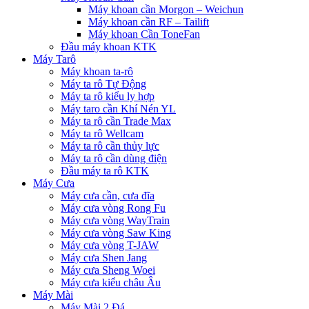
Máy khoan cần Morgon – Weichun
Máy khoan cần RF – Tailift
Máy khoan Cần ToneFan
Đầu máy khoan KTK
Máy Tarô
Máy khoan ta-rô
Máy ta rô Tự Động
Máy ta rô kiểu ly hợp
Máy taro cần Khí Nén YL
Máy ta rô cần Trade Max
Máy ta rô Wellcam
Máy ta rô cần thủy lực
Máy ta rô cần dùng điện
Đầu máy ta rô KTK
Máy Cưa
Máy cưa cần, cưa đĩa
Máy cưa vòng Rong Fu
Máy cưa vòng WayTrain
Máy cưa vòng Saw King
Máy cưa vòng T-JAW
Máy cưa Shen Jang
Máy cưa Sheng Woei
Máy cưa kiểu châu Âu
Máy Mài
Máy Mài 2 Đá