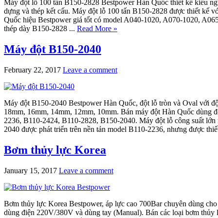
Máy đột lỗ 100 tấn B150-2828 Bestpower Hàn Quốc thiết kế kiểu nguồ
dựng và thép kết cấu. Máy đột lỗ 100 tấn B150-2828 được thiết kế
Quốc hiệu Bestpower giá tốt có model A040-1020, A070-1020, A06
thép dày B150-2828 ...
Read More »
Máy đột B150-2040
February 22, 2017
Leave a comment
Máy đột B150-2040 Bestpower Hàn Quốc, đột lỗ tròn và Oval 
18mm, 16mm, 14mm, 12mm, 10mm. Bán máy đột Hàn Quốc dùng đột l
2236, B110-2424, B110-2828, B150-2040. Máy đột lỗ công suất lớ
2040 được phát triển trên nền tản model B110-2236, nhưng được thiết
Bơm thủy lực Korea
January 15, 2017
Leave a comment
Bơm thủy lực Korea Bestpower, áp lực cao 700Bar chuyên dùng cho cá
dùng điện 220V/380V và dùng tay (Manual). Bán các loại bơm th