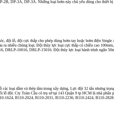
B, DP-3A, DP-3A. Những loại bơm này chủ yếu dùng cho thiết bị nân
c, đội lỗ, đội cực thấp cho phép dùng bơm tay hoặc bơm điện Single A
chia ra nhiều chủng loại. Đội thủy lực loại cực thấp có chiều cao 100mm
, DRLP-10016, DRLP-15016. Đội thủy lực loại hành trình ngắn 50m
 các loại dầm và thép tâm trong xây dựng, Lực đột 32 tấn nhưng trọn
 lỗ đột. Cty Toàn Cầu có trụ sở tại 143 Quận 9 tp HCM là nhà phân 
-1624, B110-2024, B110-2031, B110-2236, B110-2424, B110-2828. Kh