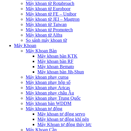
Máy khoan từ Rotabroach
Máy khoan từ Euroboor
Máy khoan từ FE – Unibor
Máy khoan từ JEI – Magtron
Máy khoan từ Taiwan
Máy khoan từ Promotech
Máy khoan từ Alfra
So sánh máy khoan từ
Máy Khoan
Máy Khoan Bàn
Máy khoan bàn KTK
Máy khoan bàn RF
Máy khoan Bemato
Máy khoan bàn Jih-Shun
Máy khoan phay curoa
Máy khoan phay hộp số
Máy khoan phay Aricas
Máy khoan phay châu Âu
Máy khoan phay Trung Quốc
Máy khoan bàn WDDM
Máy khoan tự động
Máy khoan tự động servo
Máy khoan tự động khí nén
Máy Khoan tự động thủy lực
Máy Khoan Cần