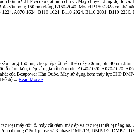
n bơm rời 3HP và đầu đột hình chữ C. Máy chuyên dùng đột lỗ các loại
 với độ sâu họng 150mm giống B150-2040. Model B150-2828 có khả năn
5-1224, A070-1624, B110-1624, B110-2024, B110-2031, B110-2236, 
với độ sâu họng 150mm, cho phép đột trên thép dày 20mm, phi 
ỗ dầm, kèo, thép tấm giá tốt có model A040-1020, A070-1020, A06
n nhất của Bestpower Hàn Quốc. Máy sử dụng bơm thủy lực 3HP DMP
 kế độ ...
Read More »
c loại máy đột lỗ, máy cắt dầm, máy ép và các loại thiết bị nâng hạ,
ủy lực loại dùng điện 1 phase và 3 phase DMP-1/3, DMP-1/2, DMP