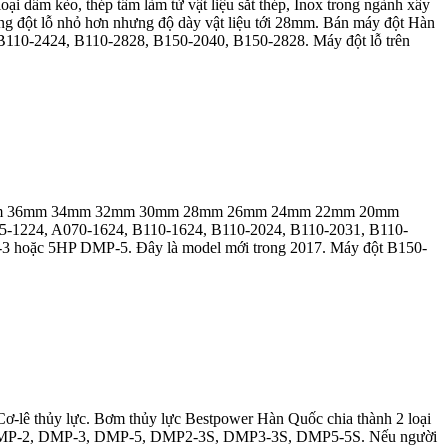
 dầm kèo, thép tấm làm từ vật liệu sắt thép, Inox trong ngành xây
g đột lỗ nhỏ hơn nhưng độ dày vật liệu tới 28mm. Bán máy đột Hàn
B110-2424, B110-2828, B150-2040, B150-2828. Máy đột lỗ trên
40mm 38mm 36mm 34mm 32mm 30mm 28mm 26mm 24mm 22mm 20mm
5-1224, A070-1624, B110-1624, B110-2024, B110-2031, B110-
-3 hoặc 5HP DMP-5. Đây là model mới trong 2017. Máy đột B150-
 Cơ-lê thủy lực. Bơm thủy lực Bestpower Hàn Quốc chia thành 2 loại
-1, DMP-2, DMP-3, DMP-5, DMP2-3S, DMP3-3S, DMP5-5S. Nếu người