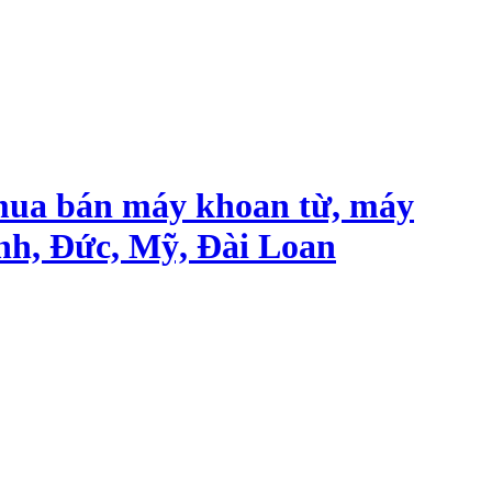
mua bán máy khoan từ, máy
nh, Đức, Mỹ, Đài Loan