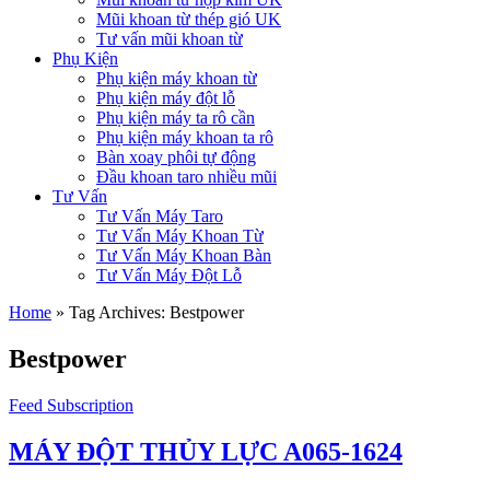
Mũi khoan từ thép gió UK
Tư vấn mũi khoan từ
Phụ Kiện
Phụ kiện máy khoan từ
Phụ kiện máy đột lỗ
Phụ kiện máy ta rô cần
Phụ kiện máy khoan ta rô
Bàn xoay phôi tự động
Đầu khoan taro nhiều mũi
Tư Vấn
Tư Vấn Máy Taro
Tư Vấn Máy Khoan Từ
Tư Vấn Máy Khoan Bàn
Tư Vấn Máy Đột Lỗ
Home
»
Tag Archives: Bestpower
Bestpower
Feed Subscription
MÁY ĐỘT THỦY LỰC A065-1624