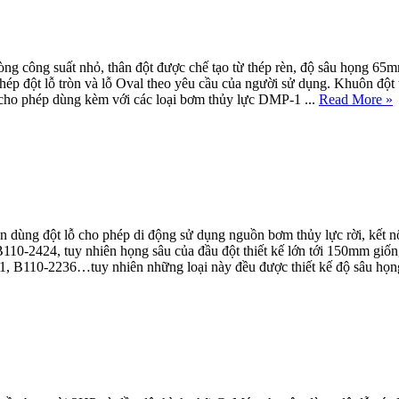
ng công suất nhỏ, thân đột được chế tạo từ thép rèn, độ sâu họng 65
hép đột lỗ tròn và lỗ Oval theo yêu cầu của người sử dụng. Khuôn đột 
 cho phép dùng kèm với các loại bơm thủy lực DMP-1 ...
Read More »
ùng đột lỗ cho phép di động sử dụng nguồn bơm thủy lực rời, kết nối
B110-2424, tuy nhiên họng sâu của đầu đột thiết kế lớn tới 150mm g
, B110-2236…tuy nhiên những loại này đều được thiết kế độ sâu họng