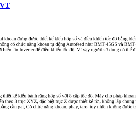
EVT
hoan đứng được thiết kế kiểu hộp số và điều khiển tốc độ bằng biến 
ông có chức năng khoan tự động Autofeed như BMT-45GS và BMT-45G
n tần Inverter để điều khiển tốc độ. Vì vậy người sử dụng có thể điề
ết kế kiểu bánh răng hộp số với 8 cấp tốc độ. Máy cho pháp khoan 
yển theo 3 trục XYZ, đặc biệt trục Z được thiết kế rời, không lắp 
 bằng cần gạt, Có chức năng khoan, phay, taro, tuy nhiên không được tr