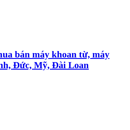
mua bán máy khoan từ, máy
nh, Đức, Mỹ, Đài Loan