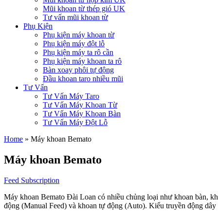
Mũi khoan từ thép gió UK
Tư vấn mũi khoan từ
Phụ Kiện
Phụ kiện máy khoan từ
Phụ kiện máy đột lỗ
Phụ kiện máy ta rô cần
Phụ kiện máy khoan ta rô
Bàn xoay phôi tự động
Đầu khoan taro nhiều mũi
Tư Vấn
Tư Vấn Máy Taro
Tư Vấn Máy Khoan Từ
Tư Vấn Máy Khoan Bàn
Tư Vấn Máy Đột Lỗ
Home
»
Máy khoan Bemato
Máy khoan Bemato
Feed Subscription
Máy khoan Bemato Đài Loan có nhiều chủng loại như khoan bàn, khoa
động (Manual Feed) và khoan tự động (Auto). Kiểu truyền động dây c