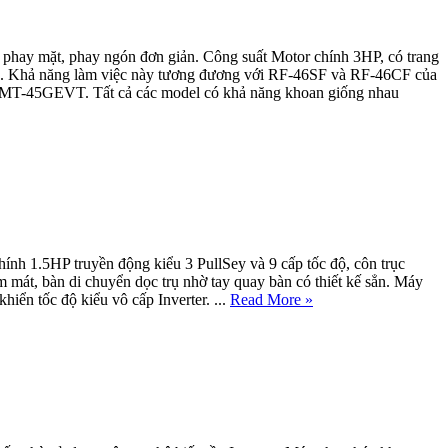
hay mặt, phay ngón đơn giản. Công suất Motor chính 3HP, có trang
nh. Khả năng làm việc này tương đương với RF-46SF và RF-46CF của
T-45GEVT. Tất cả các model có khả năng khoan giống nhau
ính 1.5HP truyền động kiểu 3 PullSey và 9 cấp tốc độ, côn trục
át, bàn di chuyển dọc trụ nhờ tay quay bàn có thiết kế sẳn. Máy
 tốc độ kiểu vô cấp Inverter. ...
Read More »