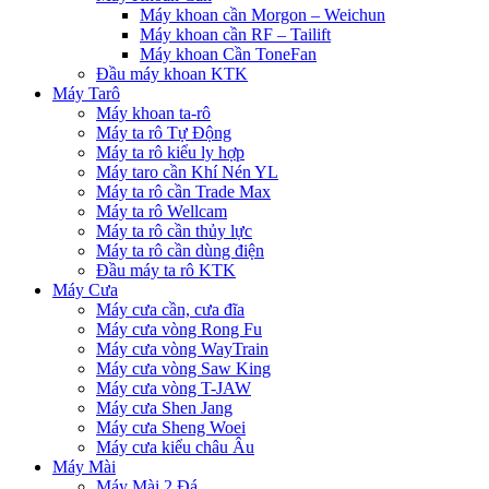
Máy khoan cần Morgon – Weichun
Máy khoan cần RF – Tailift
Máy khoan Cần ToneFan
Đầu máy khoan KTK
Máy Tarô
Máy khoan ta-rô
Máy ta rô Tự Động
Máy ta rô kiểu ly hợp
Máy taro cần Khí Nén YL
Máy ta rô cần Trade Max
Máy ta rô Wellcam
Máy ta rô cần thủy lực
Máy ta rô cần dùng điện
Đầu máy ta rô KTK
Máy Cưa
Máy cưa cần, cưa đĩa
Máy cưa vòng Rong Fu
Máy cưa vòng WayTrain
Máy cưa vòng Saw King
Máy cưa vòng T-JAW
Máy cưa Shen Jang
Máy cưa Sheng Woei
Máy cưa kiểu châu Âu
Máy Mài
Máy Mài 2 Đá