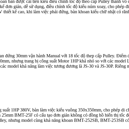
n được cải tiến kiểu điều chỉnh tốc độ theo cấp Pulley thành vô c
ế đơn giản, dễ sử dụng, điều chỉnh tốc độ kiểu núm xoay, cho phép điề
hiết kế cao, khi làm việc phải đứng, bàn khoan kiểu chữ nhật có rãnh
đứng 30mm vận hành Manual với 18 tốc độ thep cấp Pulley. Điểm đặc
m, nhưng trang bị công suất Motor 1HP khá nhỏ so với các model LG
 các model khả năng làm việc tương đương là JS-30 và JS-30P. Riêng m
ất 1HP 380V, bàn làm việc kiểu vuông 350x350mm, cho phép di chuyể
 25mm BMT-25F có cấu tạo đơn giản không có đồng hồ hiển thị tốc độ 
 Pulley, nhưng model cùng khả năng khoan BMT-252SB, BMT-253SB có