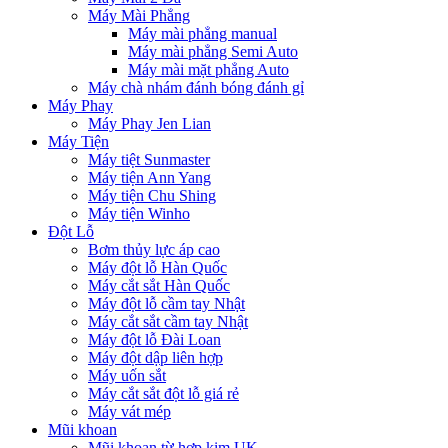
Máy Mài Phẳng
Máy mài phẳng manual
Máy mài phẳng Semi Auto
Máy mài mặt phẳng Auto
Máy chà nhám đánh bóng đánh gỉ
Máy Phay
Máy Phay Jen Lian
Máy Tiện
Máy tiệt Sunmaster
Máy tiện Ann Yang
Máy tiện Chu Shing
Máy tiện Winho
Đột Lỗ
Bơm thủy lực áp cao
Máy đột lỗ Hàn Quốc
Máy cắt sắt Hàn Quốc
Máy đột lỗ cầm tay Nhật
Máy cắt sắt cầm tay Nhật
Máy đột lỗ Đài Loan
Máy đột dập liên hợp
Máy uốn sắt
Máy cắt sắt đột lỗ giá rẻ
Máy vát mép
Mũi khoan
Mũi khoan từ hợp kim UK