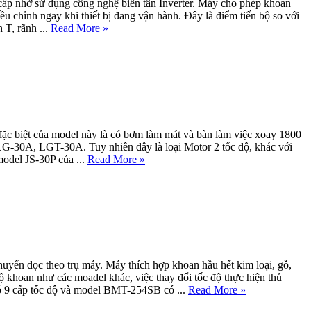
ấp nhờ sử dụng công nghệ biến tần Inverter. Máy cho phép khoan
u chỉnh ngay khi thiết bị đang vận hành. Đây là điểm tiến bộ so với
 T, rãnh ...
Read More »
 biệt của model này là có bơm làm mát và bàn làm việc xoay 1800
-30A, LGT-30A. Tuy nhiên đây là loại Motor 2 tốc độ, khác với
odel JS-30P của ...
Read More »
n dọc theo trụ máy. Máy thích hợp khoan hầu hết kim loại, gỗ,
khoan như các moadel khác, việc thay đổi tốc độ thực hiện thủ
 9 cấp tốc độ và model BMT-254SB có ...
Read More »