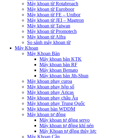
Máy khoan từ Rotabroach
Máy khoan từ Euroboor
Máy khoan từ FE – Unibor
Máy khoan từ JEI – Magtron
Máy khoan từ Taiwan
Máy khoan từ Promotech
Máy khoan từ Alfra
So sánh máy khoan từ
Máy Khoan
Máy Khoan Bàn
Máy khoan bàn KTK
Máy khoan bàn RF
Máy khoan Bemato
Máy khoan bàn Jih-Shun
Máy khoan phay curoa
Máy khoan phay hộp số
Máy khoan phay Aricas
Máy khoan phay châu Âu
Máy khoan phay Trung Quốc
Máy khoan bàn WDDM
Máy khoan tự động
Máy khoan tự động servo
Máy khoan tự động khí nén
Máy Khoan tự động thủy lực
Máy Khoan Cần