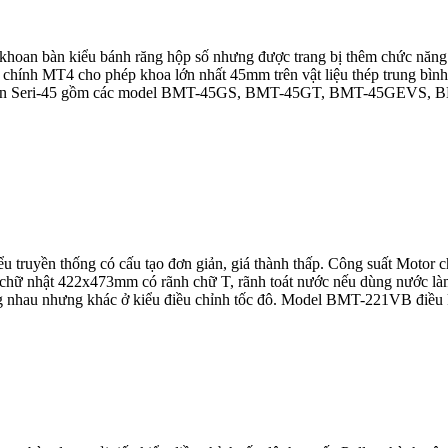
oan bàn kiểu bánh răng hộp số nhưng được trang bị thêm chức năng p
chính MT4 cho phép khoa lớn nhất 45mm trên vật liệu thép trung bì
Loan Seri-45 gồm các model BMT-45GS, BMT-45GT, BMT-45GEVS, BM
truyền thống có cấu tạo đơn giản, giá thành thấp. Công suất Motor ch
ữ nhật 422x473mm có rãnh chữ T, rãnh toát nước nếu dùng nước làm m
 nhưng khác ở kiểu điều chỉnh tốc đô. Model BMT-221VB điều khiển