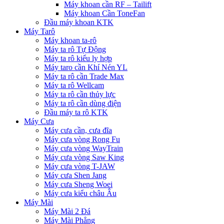
Máy khoan cần RF – Tailift
Máy khoan Cần ToneFan
Đầu máy khoan KTK
Máy Tarô
Máy khoan ta-rô
Máy ta rô Tự Động
Máy ta rô kiểu ly hợp
Máy taro cần Khí Nén YL
Máy ta rô cần Trade Max
Máy ta rô Wellcam
Máy ta rô cần thủy lực
Máy ta rô cần dùng điện
Đầu máy ta rô KTK
Máy Cưa
Máy cưa cần, cưa đĩa
Máy cưa vòng Rong Fu
Máy cưa vòng WayTrain
Máy cưa vòng Saw King
Máy cưa vòng T-JAW
Máy cưa Shen Jang
Máy cưa Sheng Woei
Máy cưa kiểu châu Âu
Máy Mài
Máy Mài 2 Đá
Máy Mài Phẳng