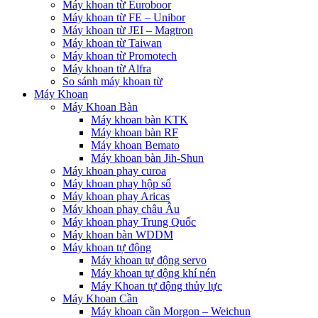
Máy khoan từ Euroboor
Máy khoan từ FE – Unibor
Máy khoan từ JEI – Magtron
Máy khoan từ Taiwan
Máy khoan từ Promotech
Máy khoan từ Alfra
So sánh máy khoan từ
Máy Khoan
Máy Khoan Bàn
Máy khoan bàn KTK
Máy khoan bàn RF
Máy khoan Bemato
Máy khoan bàn Jih-Shun
Máy khoan phay curoa
Máy khoan phay hộp số
Máy khoan phay Aricas
Máy khoan phay châu Âu
Máy khoan phay Trung Quốc
Máy khoan bàn WDDM
Máy khoan tự động
Máy khoan tự động servo
Máy khoan tự động khí nén
Máy Khoan tự động thủy lực
Máy Khoan Cần
Máy khoan cần Morgon – Weichun