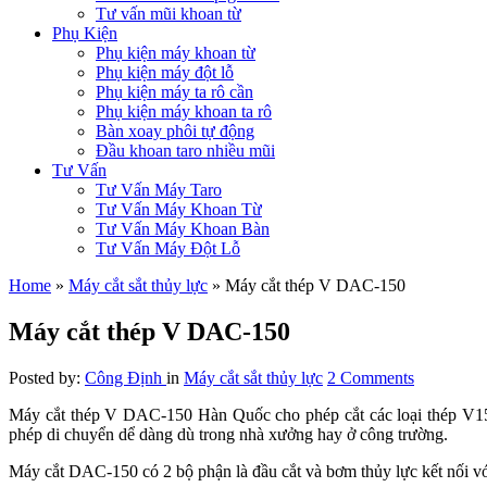
Tư vấn mũi khoan từ
Phụ Kiện
Phụ kiện máy khoan từ
Phụ kiện máy đột lỗ
Phụ kiện máy ta rô cần
Phụ kiện máy khoan ta rô
Bàn xoay phôi tự động
Đầu khoan taro nhiều mũi
Tư Vấn
Tư Vấn Máy Taro
Tư Vấn Máy Khoan Từ
Tư Vấn Máy Khoan Bàn
Tư Vấn Máy Đột Lỗ
Home
»
Máy cắt sắt thủy lực
»
Máy cắt thép V DAC-150
Máy cắt thép V DAC-150
Posted by:
Công Định
in
Máy cắt sắt thủy lực
2 Comments
Máy cắt thép V DAC-150 Hàn Quốc cho phép cắt các loại thép V
phép di chuyển dể dàng dù trong nhà xưởng hay ở công trường.
Máy cắt DAC-150 có 2 bộ phận là đầu cắt và bơm thủy lực kết nối vớ