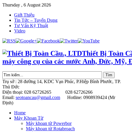
Thursday , 6 August 2026
Giới Thiệu
Tin Tức – Tuyển Dụng
Tư Vấn Kỹ Thuật
Video
Thiết Bị Toàn C
máy công cụ của các nước Anh, Đức, Mỹ, 
Trụ sở : 28 đường 14, KDC Vạn Phúc, P.Hiệp Bình Phước, TP.
Thủ Đức
Điện thoại: 028 62726265 028 62726266
Email:
seotoancau@gmail.com
Hotline: 0908939424 (Mr
Định)
Home
Máy Khoan Từ
Máy khoan từ Powerbor
Máy khoan từ Rotabroach