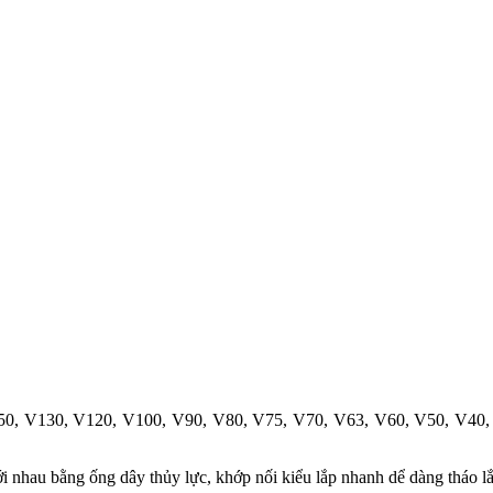
150, V130, V120, V100, V90, V80, V75, V70, V63, V60, V50, V40, 
i nhau bằng ống dây thủy lực, khớp nối kiểu lắp nhanh dể dàng tháo l