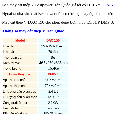
Bán máy cắt thép V Bestpower Hàn Quốc giá tốt có DAC-75,
DAC-
Ngoài ra nhà sản xuất Bestpower còn có các loại máy đột lỗ dầm
Máy cắt thép V DAC-150 cho phép dùng bơm thủy lực 3HP DMP-3
Thông số máy cắt thép V Hàn Quốc
Model
DAC-150
Loại dầm
150x150x13mm
Lực cắt
70 tấn
Thời gian cắt
15s
465x250x685mm
Kích thước
165Kg
Trọng lượng
Bơm thủy lực
DMP-3
2
Áp lực cao nhất
700Kgf/Cm
2
Áp lực thấp nhất
70Kgf/Cm
L. lượng dầu ở áp cao
2.4 Lít
L. lượng dầu ở áp thấp
12.0 Lít
Công suất Motor
2.2KW
Kiểu Motor
Lồng sóc
Điện áp sử dụng
380V/3phase