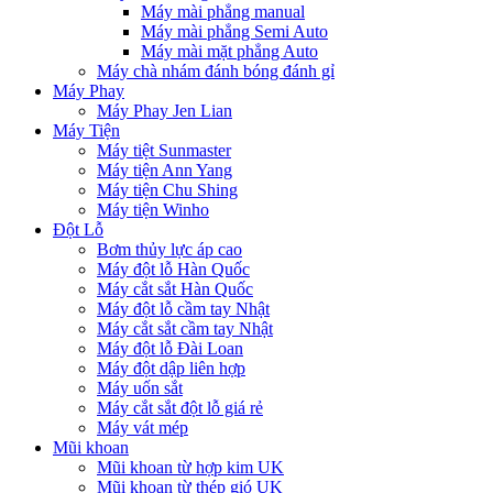
Máy mài phẳng manual
Máy mài phẳng Semi Auto
Máy mài mặt phẳng Auto
Máy chà nhám đánh bóng đánh gỉ
Máy Phay
Máy Phay Jen Lian
Máy Tiện
Máy tiệt Sunmaster
Máy tiện Ann Yang
Máy tiện Chu Shing
Máy tiện Winho
Đột Lỗ
Bơm thủy lực áp cao
Máy đột lỗ Hàn Quốc
Máy cắt sắt Hàn Quốc
Máy đột lỗ cầm tay Nhật
Máy cắt sắt cầm tay Nhật
Máy đột lỗ Đài Loan
Máy đột dập liên hợp
Máy uốn sắt
Máy cắt sắt đột lỗ giá rẻ
Máy vát mép
Mũi khoan
Mũi khoan từ hợp kim UK
Mũi khoan từ thép gió UK