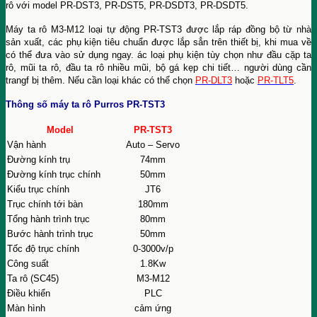
rô với model PR-DST3, PR-DST5, PR-DSDT3, PR-DSDT5.
Máy ta rô M3-M12 loại tự động PR-TST3 được lắp ráp đồng bộ từ nhà
sản xuất, các phụ kiện tiêu chuẩn được lắp sẳn trên thiết bị, khi mua về
có thể đưa vào sử dụng ngay. ác loại phụ kiện tùy chọn như đầu cặp ta
rô, mũi ta rô, đầu ta rô nhiều mũi, bộ gá kẹp chi tiết… người dùng cần
trangf bị thêm. Nếu cần loại khác có thể chọn
PR-DLT3
hoặc
PR-TLT5
.
Thông số máy ta rô Purros PR-TST3
Model
PR-TST3
Vận hành
Auto – Servo
Đường kính trụ
74mm
Đường kính trục chính
50mm
Kiểu trục chính
JT6
Trục chính tới bàn
180mm
Tổng hành trình trục
80mm
Bước hành trình trục
50mm
Tốc độ trục chính
0-3000v/p
Công suất
1.8Kw
Ta rô (SC45)
M3-M12
Điều khiển
PLC
Màn hình
cảm ứng