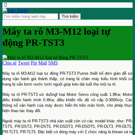
Máy ta rô M3-M12 loại tự
động PR-TST3
Chia sẻ
Tweet
Pin
Mail
SMS
Máy ta rô M3-M12 loại tự động PR-TST3 Purros thiết kế đơn giản dễ sử
dụng vận hành giá thành thấp, có trang bị chân máy kiểu hình khối có
trang bị sẳn bơm nước tưới nguôi giúp kéo dài tuổi thọ mũi ta rô.
Máy ta rô PR-TST3 sử du5ngf loại Motor Servo công suất 1.8Kw, Motor
điều khiển hành trình 0.4Kw, điều khiển tốc độ vô cấp 0-3000v/p. Các
thông số vận hành của máy được hiển thị trên màn hình, cho phép thực
hiện thao tác thay đổi.
Ngoài máy ta rô PR-TST3 nhà sản xuất còn có các model khác như: PR-
TST5, PR-DST3, PR-DST5, PR-DSDT3, PR-DSDT5, PR-DLT3, PR-DLT5,
PR-TLT3, PR-TLT5. Đặc biệt có dòng máy với 2 chức năng là khoan và ta