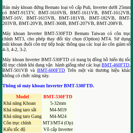
Bán máy khoan đứng Bemato loại vô cấp Puli, Inverter dưới 25mm
có BMT-915TV, BMT-1610VB, BMT-1611VB, BMT-1612VB,
BMT-16V, BMT-1615VB, BMT-181VB, BMT-182VB, BMT-
203VB, BMT-20VB, BMT-360B, BMT-207VB, BMT-208VB.
Máy khoan Inverter BMT-530FTD Bemato Taiwan có côn trục
chính MT3, cho phép thay đổi tùy chọn (Option) MT4. Sử dụng
mũi khoan đuôi côn trự tiếp hoặc thông qua các loại áo côn giảm số
4-3, 4-2, 3-2.
Máy khoan Inverter BMT-530FTD có trang bị đồng hồ hiển thị tốc
độ trục chính khi đang vận hành giống như các loại
BMT-460FTD
,
BMT-501VB và
BMT-600FTD
Trên một vài thương hiệu khác
không có chức năng này.
Thông số máy khoan Inverter BMT-530FTD.
Model
BMT-530FTD
Khả năng Khoan
5-32mm
Khả năng taro sắt
M4-M19
Khả năng taro Gang
M4-M24
Côn trục chính
MT3/MT4 (Op)
Kiểu tốc độ
Vô cấp Inverter