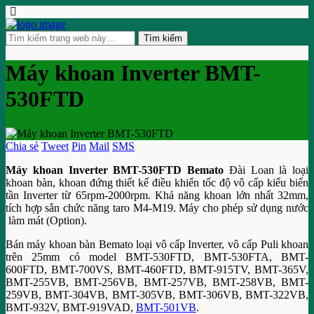
Máy khoan Inverter BMT-
530FTD
Chia sẻ
Tweet
Pin
Mail
SMS
Máy khoan Inverter BMT-530FTD Bemato
Đài Loan là loại
khoan bàn, khoan đứng thiết kế điều khiển tốc độ vô cấp kiểu biến
tần Inverter từ 65rpm-2000rpm. Khả năng khoan lớn nhất 32mm,
tích hợp sẳn chức năng taro M4-M19. Máy cho phép sử dụng nước
làm mát (Option).
Bán máy khoan bàn Bemato loại vô cấp Inverter, vô cấp Puli khoan
trên 25mm có model BMT-530FTD, BMT-530FTA, BMT-
600FTD, BMT-700VS, BMT-460FTD, BMT-915TV, BMT-365V,
BMT-255VB, BMT-256VB, BMT-257VB, BMT-258VB, BMT-
259VB, BMT-304VB, BMT-305VB, BMT-306VB, BMT-322VB,
BMT-932V, BMT-919VAD,
BMT-501VB
.