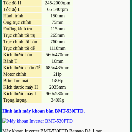
Tốc độ H
245-2000rpm
Tốc độ L
65-540rpm
Hành trình
150mm
Ông trục chính
75mm
Đường kính trụ
115mm
Trục chính tới trụ
265mm
Trục chính tới bàn
760mm
Trục chính tới đế
1110mm
Kích thước bàn
560x470mm
Rãnh T
16mm
Kích thước chân đế
685x485mm
Motor chính
2Hp
Bơm làm mát
1/8Hp
Kích thước máy H
2035mm
Kích thước máy L
960x580mm
Trọng lượng
340Kg
Hình ảnh máy khoan bàn BMT-530FTD.
Máy khoan Inverter BMT-530FTD Bemato Đài Loan