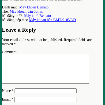
Danh mục:
Máy khoan Bemato
Thẻ:
Máy khoan bàn 50mm
bài đăng trước
Máy ta rô Bemato
bài đăng tiếp theo
Máy khoan bàn BMT-918VAD
Leave a Reply
Your email address will not be published.
Required fields are
marked
*
Comment
Name
*
Email
*