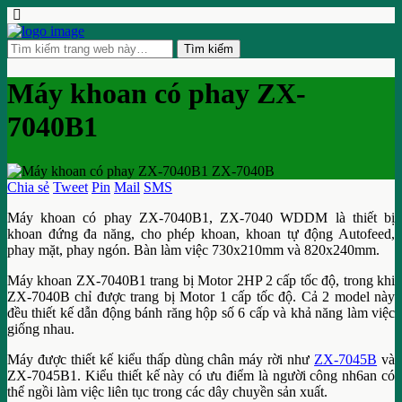
Máy khoan có phay ZX-
7040B1
Chia sẻ
Tweet
Pin
Mail
SMS
Máy khoan có phay ZX-7040B1, ZX-7040 WDDM là thiết bị
khoan đứng đa năng, cho phép khoan, khoan tự động Autofeed,
phay mặt, phay ngón. Bàn làm việc 730x210mm và 820x240mm.
Máy khoan ZX-7040B1 trang bị Motor 2HP 2 cấp tốc độ, trong khi
ZX-7040B chỉ được trang bị Motor 1 cấp tốc độ. Cả 2 model này
đều thiết kế dẫn động bánh răng hộp số 6 cấp và khả năng làm việc
giống nhau.
Máy được thiết kế kiểu thấp dùng chân máy rời như
ZX-7045B
và
ZX-7045B1. Kiểu thiết kế này có ưu điểm là người công nh6an có
thể ngồi làm việc liên tục trong các dây chuyền sản xuất.