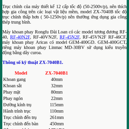
Trục chính của máy thiết kế 12 cấp tốc độ (50-2500v/p), nên thích
hợp gia công trên các loại vật liệu mềm, model ZX-7040B tốc độ
trục chính thấp hơn ( 50-1250v/p) nên thường ứng dụng gia công
thép trung bình.
Máy khoan phay Rongfu Đài Loan có các model tương đương RF-
40,
RF-40N2F
, RF-40VN2F,
RF-45N2F
, RF-45VN2F RF-46CF,
máy khoan phay Aricas có model GEM-400GD. GEM-400GCT,
riêng máy khoan phay Linmac MD-30BV sử dụng kiểu truyền
động bằng dây curoa.
Thông số kỹ thuật ZX-7040B1.
Model
ZX-7040B1
Khoan gang
40mm
Khoan sắt
32mm
Phay mặt
80mm
Phay ngón
22mm
Đường kính trụ
115mm
Hành trình trục
110mm
Trục chính đến trụ
261mm
Trục chính đến bàn
450mm