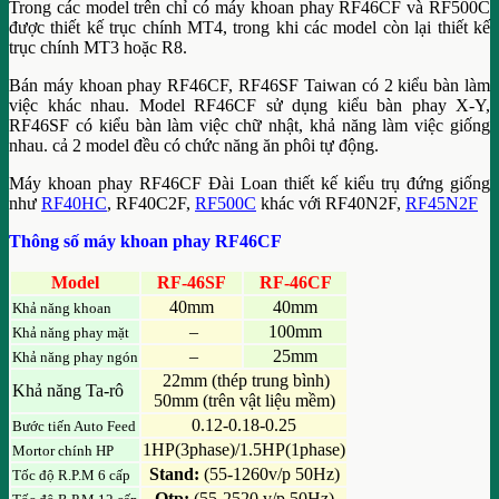
Trong các model trên chỉ có máy khoan phay RF46CF và RF500C
được thiết kế trục chính MT4, trong khi các model còn lại thiết kế
trục chính MT3 hoặc R8.
Bán máy khoan phay RF46CF, RF46SF Taiwan có 2 kiểu bàn làm
việc khác nhau. Model RF46CF sử dụng kiểu bàn phay X-Y,
RF46SF có kiểu bàn làm việc chữ nhật, khả năng làm việc giống
nhau. cả 2 model đều có chức năng ăn phôi tự động.
Máy khoan phay RF46CF Đài Loan thiết kế kiểu trụ đứng giống
như
RF40HC
, RF40C2F,
RF500C
khác với RF40N2F,
RF45N2F
Thông số máy khoan phay RF46CF
Model
RF-46SF
RF-46CF
40mm
40mm
Khả năng khoan
–
100mm
Khả năng phay mặt
–
25mm
Khả năng phay ngón
22mm (thép trung bình)
Khả năng Ta-rô
50mm (trên vật liệu mềm)
0.12-0.18-0.25
Bước tiến Auto Feed
1HP(3phase)/1.5HP(1phase)
Mortor chính HP
Stand:
(55-1260v/p 50Hz)
Tốc độ R.P.M 6 cấp
Otp:
(55-2520 v/p 50Hz)