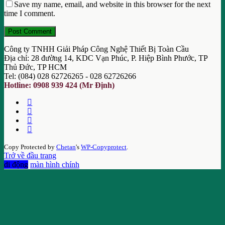
Save my name, email, and website in this browser for the next
time I comment.
Công ty TNHH Giải Pháp Công Nghệ Thiết Bị Toàn Cầu
Địa chỉ: 28 đường 14, KDC Vạn Phúc, P. Hiệp Bình Phước, TP
Thủ Đức, TP HCM
Tel: (084) 028 62726265 - 028 62726266
Hotline: 0908 939 424 (Mr Định)
Copy Protected by
Chetan
's
WP-Copyprotect
.
Trở về đầu trang
di động
màn hình chính