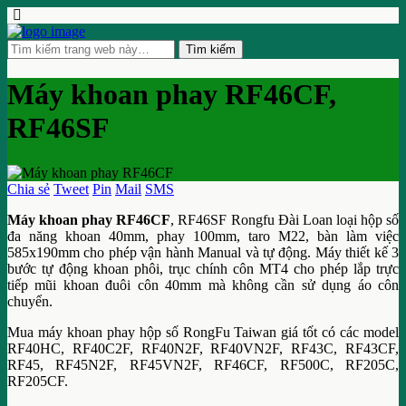
Máy khoan phay RF46CF,
RF46SF
Chia sẻ
Tweet
Pin
Mail
SMS
Máy khoan phay RF46CF
, RF46SF Rongfu Đài Loan loại hộp số
đa năng khoan 40mm, phay 100mm, taro M22, bàn làm việc
585x190mm cho phép vận hành Manual và tự động. Máy thiết kế 3
bước tự động khoan phôi, trục chính côn MT4 cho phép lắp trực
tiếp mũi khoan đuôi côn 40mm mà không cần sử dụng áo côn
chuyển.
Mua máy khoan phay hộp số RongFu Taiwan giá tốt có các model
RF40HC, RF40C2F, RF40N2F, RF40VN2F, RF43C, RF43CF,
RF45, RF45N2F, RF45VN2F, RF46CF, RF500C, RF205C,
RF205CF.