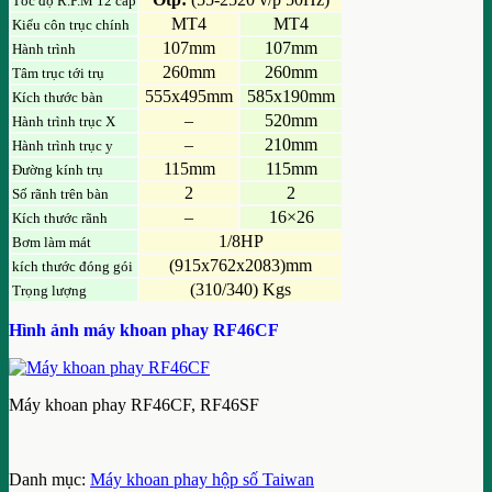
Tốc độ R.P.M 12 cấp
MT4
MT4
Kiểu côn trục chính
107mm
107mm
Hành trình
260mm
260mm
Tâm trục tới trụ
555x495mm
585x190mm
Kích thước bàn
–
520mm
Hành trình trục X
–
210mm
Hành trình trục y
115mm
115mm
Đường kính trụ
2
2
Số rãnh trên bàn
–
16×26
Kích thước rãnh
1/8HP
Bơm làm mát
(915x762x2083)mm
kích thước đóng gói
(310/340) Kgs
Trọng lượng
Hình ảnh máy khoan phay RF46CF
Máy khoan phay RF46CF, RF46SF
Danh mục:
Máy khoan phay hộp số Taiwan