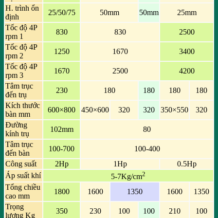
H. trình ổn
25/50/75
50mm
50mm
25mm
định
Tốc độ 4P
830
830
2500
rpm 1
Tốc độ 4P
1250
1670
3400
rpm 2
Tốc độ 4P
1670
2500
4200
rpm 3
Tâm trục
230
180
180
180
180
đến trụ
Kích thước
600×800
450×600
320
320
350×550
320
bàn mm
Đường
102mm
80
kính trụ
Tâm trục
100-700
100-400
đến bàn
Công suất
2Hp
1Hp
0.5Hp
2
Áp suất khí
5-7Kg/cm
Tổng chiều
1800
1600
1350
1600
1350
cao mm
Trọng
350
230
100
100
210
100
lượng Kg