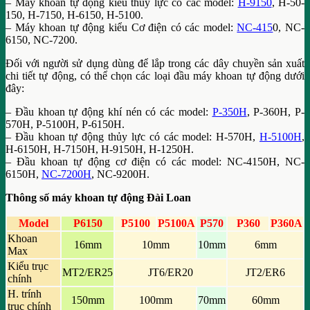
– Máy khoan tự động kiểu thủy lực có các model:
H-9150
, H-50-
150, H-7150, H-6150, H-5100.
– Máy khoan tự động kiểu Cơ điện có các model:
NC-415
0, NC-
6150, NC-7200.
Đối với người sử dụng dùng để lắp trong các dây chuyền sản xuất
chi tiết tự động, có thể chọn các loại đầu máy khoan tự động dưới
đây:
– Đầu khoan tự động khí nén có các model:
P-350H
, P-360H, P-
570H, P-5100H, P-6150H.
– Đầu khoan tự động thủy lực có các model: H-570H,
H-5100H
,
H-6150H, H-7150H, H-9150H, H-1250H.
– Đầu khoan tự động cơ điện có các model: NC-4150H, NC-
6150H,
NC-7200H
, NC-9200H.
Thông số máy khoan tự động Đài Loan
Model
P6150
P5100
P5100A
P570
P360
P360A
Khoan
16mm
10mm
10mm
6mm
Max
Kiểu trục
MT2/ER25
JT6/ER20
JT2/ER6
chính
H. trính
150mm
100mm
70mm
60mm
trục chính