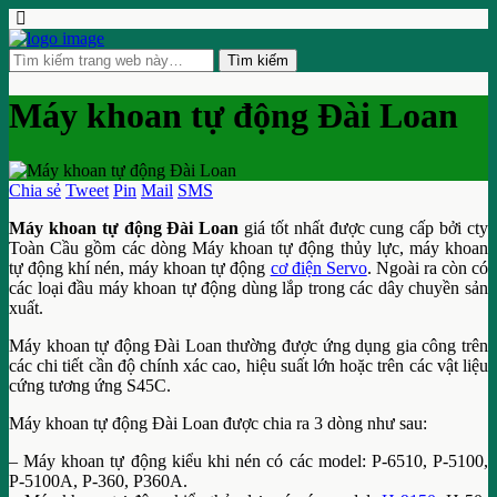
Máy khoan tự động Đài Loan
Chia sẻ
Tweet
Pin
Mail
SMS
Máy khoan tự động Đài Loan
giá tốt nhất được cung cấp bởi cty
Toàn Cầu gồm các dòng Máy khoan tự động thủy lực, máy khoan
tự động khí nén, máy khoan tự động
cơ điện Servo
. Ngoài ra còn có
các loại đầu máy khoan tự động dùng lắp trong các dây chuyền sản
xuất.
Máy khoan tự động Đài Loan thường được ứng dụng gia công trên
các chi tiết cần độ chính xác cao, hiệu suất lớn hoặc trên các vật liệu
cứng tương ứng S45C.
Máy khoan tự động Đài Loan được chia ra 3 dòng như sau:
– Máy khoan tự động kiểu khi nén có các model: P-6510, P-5100,
P-5100A, P-360, P360A.