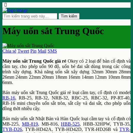
Máy uốn sắt Trung Quốc
Chia sẻ
Tweet
Pin
Mail
SMS
Máy uốn sắt Trung Quốc giá rẻ
Okey có 2 loại để bàn cố định và
cầm tay, cho phép uốn 90 độ, uốn bẻ đai sắt dùng trong các công
trình xây dựng. Khả năng uốn sắt xây dựng 32mm 30mm 28mm
26mm 24mm 22mm 20mm 18mm 16mm 14mm 12mm 10mm 8mm
6mm.
Bán máy uốn sắt Trung Quốc giá rẻ loại cầm tay, cố định có model
RB-16
, RB-25, RB-32, NRB-32, RBC-25, RBC-32, PP-RT-40,
RB-16 mini chuyên uốn sắt tròn, sắt cây và đai sắt, cho phép uốn
đồng thời nhiều cây.
Bán máy uốn sắt Nhật Bản và Hàn Quốc loại cầm tay và cố định có
MB-225,
MB-819
, MB-816,
HBB-525
, HBB-32HPW, TYB-35,
TYB-D26
, TYB-HD42A, TYB-HD42D, TYR-HD26B và
TYR-