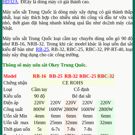
HD32A
. ĐEây là dòng máy có giá thành cao.
Máy uốn sắt Trung Quốc là dòng máy xây dựng có giá thành thấp
nhất, loại này thích hợp cho nhiều nhà thi công và đầu tư vừa và
nhỏ, thời gian đặt hàng nhanh không quá lâu như do2nh máy của
Nhật.
Máy uốn sắt Trung Quốc loại cầm tay chuyên dùng uốn gó 90 độ
như RB-16, NRB-32. Trong khi các model khác là loại uốn đai sắt
kiểu để bàn như
RB-25
, RB-32, RBC-25, RBC-32, PP-RT-40, loại
máy này ứng dụng cho các công trường.
Thông số máy uốn sắt Okey Trung Quốc.
Model
RB-16
RB-25
RB-32
RBC-25
RBC-32
Chứng nhận
CE ROHS
Loại
Cầm tay
Cố định
Kiểu uốn
90 độ
Bẻ đai sắt
Điện áp
220V
220V
220V
220V
220V
Công suất
800W
1600W
2800W
1600W
2800W
Uốn sắt Min
4mm
6mm
6mm
6mm
6mm
Uốn sắt max
16mm
25mm
32mm
25mm
32mm
Thời gian uốn
5s
6-7s
7-8s
7-8s