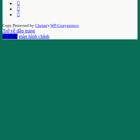
Copy Protected by
Chetan
's
WP-Copyprotect
.
Trở về đầu trang
di động
màn hình chính