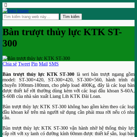
Bàn trượt thủy lực KTK ST-
300
Chia sẻ
Tweet
Pin
Mail
SMS
Bàn trượt thủy lực KTK ST-300
là seri bàn trượt ngang gồm
model: ST-300×420, ST-300×420, ST-300×560, hành trình di
chuyển 100mm-180mm, cho phép load 400Kg, đây là các loại bàn
được thiết kế rời thường dùng kèm với các loại đầu khoan S-60A,
S-60B của nhà sản xuất Liang Lih KTK Đài Loan.
Bàn trượt thủy lực KTK ST-300 không bao gồm kèm theo các loại
đầu khoan kể trên mà người sử dụng cần phải mua rời nếu có nhu
cầu.
Bàn trượt thủy lực KTK ST-300 vận hành nhờ hệ thống thủy lực
cấp rời với xy lanh có đường kính 60mm được thiết kế sẳn, loại bàn