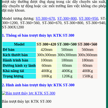
trượt này thường được ứng dụng trong các dây chuyền sản xuất,
dây chuyền tự động hoặc các môi trường làm việc không cho phép
đặt máy khoan.
Model tương đương:
ST-300×670
,
ST-300×800
,
ST-300×950
, ST-
300×1200, ST-360×560, ST-360×670, ST-300×800, ST-300×940,
ST-300X1200
1. Thông số bàn trượt thủy lực KTK ST-300
Model
ST-300×420
ST-300×500
ST-300×560
Đế bàn
420mm
500mm
560mm
Kích thướt bàn
300x300mm
300x300mm
300x360mm
Hành trình bàn
100mm
180mm
180mm
Đường kính xy lành
60mm
60mm
60mm
Khả năng tải
400Kg
400Kg
400Kg
Trọng lượng
100Kg
120Kg
150Kg
2. Hình ảnh bàn trượt thủy lực KTK ST-300
Bàn trượt thủy lực KTK ST-300