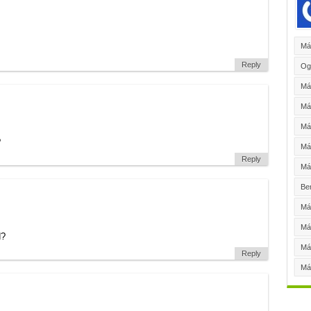
Má
Reply
Og
Má
Má
Má
?
Máy
Reply
Máy
Be
Máy
Má
d?
Má
Reply
Má