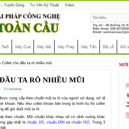
 – Tuyển Dụng
Tư Vấn Kỹ Thuật
Video
Trụ sở : 28 đường 14, 
Điện thoại: 028 627
Email:
seotoancau@gma
 Tarô
Máy Cưa
Máy Mài
Máy Phay
Máy Tiện
Đột Lỗ
Mũi 
»
Collet cho đầu ta rô nhiều mũi
MỚI
ĐẦU TA RÔ NHIỀU MŨI
ô
5 Comments
ược cung cấp theo chuẩn mũi ta rô của người sử dụng, sở dỉ
let khoan. Nếu như collet khoan bên trong là hình trụ thì collet
ng để giử đuôi mũi ta rô.
hải theo chuẩn. Mổi chuẩn khác nhau sẽ có rãnh vuông khác
ờng gặp nhất là
chuẩn JIS
,
chuẩn DIN
và
chuẩn ISO
. Trong 3
hết.