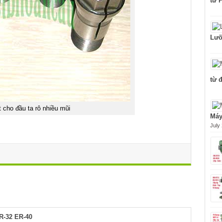
từ 
Lưỡ
từ 
t cho đầu ta rô nhiều mũi
Máy
July
R-32 ER-40