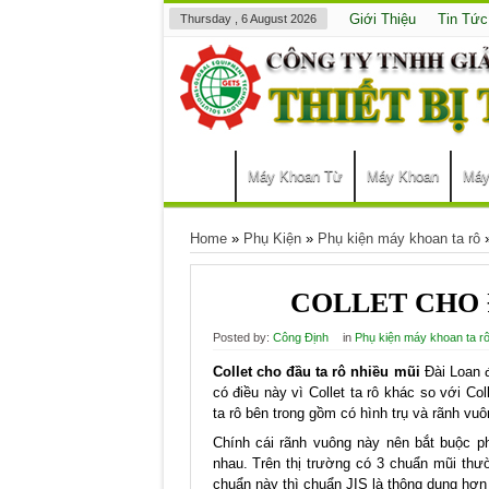
Giới Thiệu
Tin Tức
Thursday , 6 August 2026
Máy Khoan Từ
Máy Khoan
Máy
Home
»
Phụ Kiện
»
Phụ kiện máy khoan ta rô
COLLET CHO 
Posted by:
Công Định
in
Phụ kiện máy khoan ta r
Collet cho đầu ta rô nhiều mũi
Đài Loan đ
có điều này vì Collet ta rô khác so với Col
ta rô bên trong gồm có hình trụ và rãnh vuô
Chính cái rãnh vuông này nên bắt buộc p
nhau. Trên thị trường có 3 chuẩn mũi thư
chuẩn này thì chuẩn JIS là thông dụng hơn 