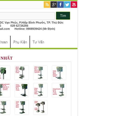
KDC Vạn Phúc, P.Hiệp Bình Phước, TP. Thủ Đức
26265 028 62726266
il.com
Hotline: 0908939424 (Mr Định)
khoan
Phụ Kiện
Tư Vấn
 NHẤT