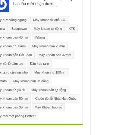
bao lâu mới nhận được...
y cưa vòng ngang
Máy khoan từ châu Âu
ura
Bestpower
Máy khoan tự động
KTK
y khoan ban 40mm
Yaliang
y khoan từ 50mm
Máy khoan bàn 25mm
y khoan cần Đài Loan
May khoan ban 32mm
 đột lỗ cầm tay
Đầu kẹp taro
 ta rô cần loại nhỏ
Máy khoan từ 100mm
mato
Máy khoan bàn đa năng
 khoan từ giá rẻ
Máy khoan bán tự động
y khoan bàn 50mm
Khuôn đột lỗ Nhật Hàn Quốc
y khoan bàn 30mm
Máy Khoan hộp số
y mài mặt phẳng Perfect