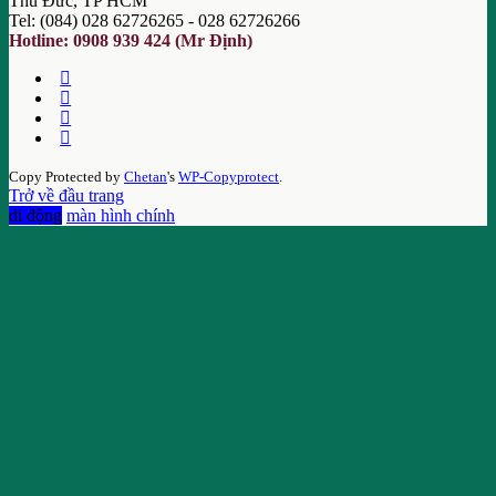
Thủ Đức, TP HCM
Tel: (084) 028 62726265 - 028 62726266
Hotline: 0908 939 424 (Mr Định)
Copy Protected by
Chetan
's
WP-Copyprotect
.
Trở về đầu trang
di động
màn hình chính