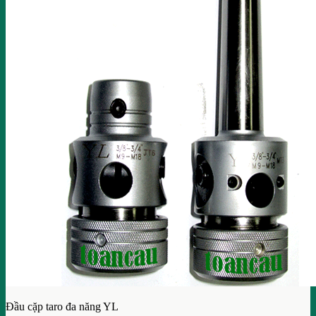
Đầu cặp taro đa năng YL