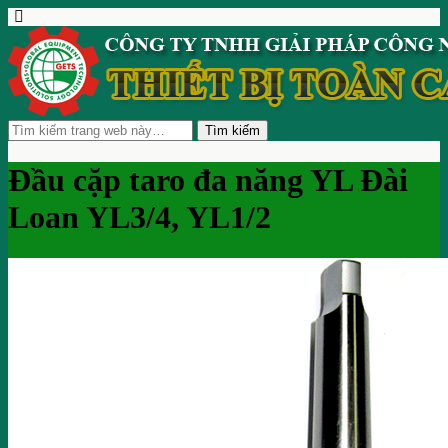
Đầu cặp taro đa năng YL Đài
Loan YL3/4, YL1/2