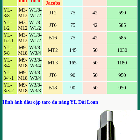
mm
Inch
Jacobs
YL-
M3-
W1/8-
JT2
75
42
590
3/8
M12
W1/2
YL-
M3-
W1/8-
JT6
75
42
585
1/2
M12
W1/2
YL-
M3-
W1/8-
B16
75
42
585
1/2-1
M12
W1/2
YL-
M9-
W3/8-
MT2
145
50
1030
5/8
M18
W3/4
YL-
M9-
W3/8-
MT3
165
50
1180
3/4
M18
W3/4
YL-
M9-
W3/8-
JT6
90
50
950
3/4-1
M18
W3/4
YL-
M9-
W3/8-
B18
90
50
950
3/3-2
M18
W3/3
Hình ảnh đầu cặp taro đa năng YL Đài Loan