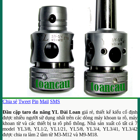
Chia sẻ
Tweet
Pin
Mail
SMS
Đầu cặp taro đa năng YL Đài Loan
giá rẻ, thiết kế kiểu cố định
được nhiều người sử dụng nhất trên các dòng máy khoan ta rô, máy
khoan từ và các thiết bị ta rô phổ thông. Nhà sản xuất có tất cả 7
model YL3/8, YL1/2, YL1/21, YL5/8, YL3/4, YL3/41, YL3/42
được chia ra làm 2 tầm từ M3-M12 và M9-M18.