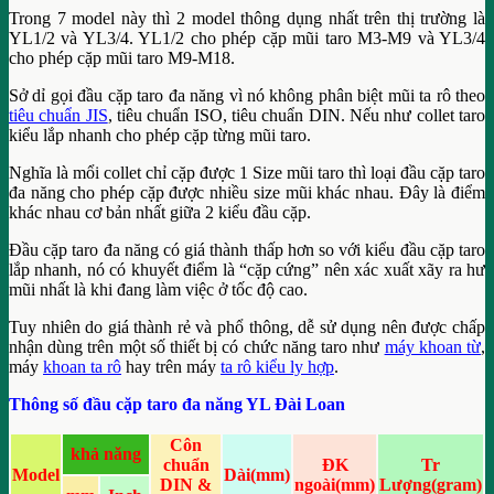
Trong 7 model này thì 2 model thông dụng nhất trên thị trường là
YL1/2 và YL3/4. YL1/2 cho phép cặp mũi taro M3-M9 và YL3/4
cho phép cặp mũi taro M9-M18.
Sở dỉ gọi đầu cặp taro đa năng vì nó không phân biệt mũi ta rô theo
tiêu chuẩn JIS
, tiêu chuẩn ISO, tiêu chuẩn DIN. Nếu như collet taro
kiểu lắp nhanh cho phép cặp từng mũi taro.
Nghĩa là mổi collet chỉ cặp được 1 Size mũi taro thì loại đầu cặp taro
đa năng cho phép cặp được nhiều size mũi khác nhau. Đây là điểm
khác nhau cơ bản nhất giữa 2 kiểu đầu cặp.
Đầu cặp taro đa năng có giá thành thấp hơn so với kiểu đầu cặp taro
lắp nhanh, nó có khuyết điểm là “cặp cứng” nên xác xuất xãy ra hư
mũi nhất là khi đang làm việc ở tốc độ cao.
Tuy nhiên do giá thành rẻ và phổ thông, dễ sử dụng nên được chấp
nhận dùng trên một số thiết bị có chức năng taro như
máy khoan từ
,
máy
khoan ta rô
hay trên máy
ta rô kiểu ly hợp
.
Thông số đầu cặp taro đa năng YL Đài Loan
Côn
khả năng
chuẩn
ĐK
Tr
Model
Dài
(mm)
DIN &
ngoài
(mm)
Lượng
(gram)