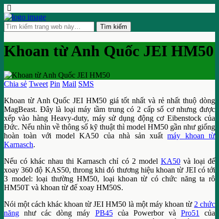
Khoan từ Anh Quốc JEI HM50
Chia sẻ
Tweet
Pin
Mail
SMS
Khoan từ Anh Quốc JEI HM50 giá tốt nhất và rẻ nhất thuộ dòng
MagBeast. Đây là loại máy tầm trung có 2 cấp số cơ nhưng được
xếp vào hàng Heavy-duty, máy sử dụng động cơ Eibenstock của
Đức. Nếu nhìn về thông số kỹ thuật thì model HM50 gần như giống
hoàn toàn với model KA50 của nhà sản xuất
máy khoan từ
Karnasch
.
Nếu có khác nhau thi Karnasch chỉ có 2 model
KA50
và loại đế
xoay 360 độ KAS50, throng khi đó thương hiệu khoan từ JEI có tới
3 model: loại thường HM50, loại khoan từ có chức năng ta rô
HM50T và khoan từ đế xoay HM50S.
Nói một cách khác khoan từ JEI HM50 là một máy khoan từ
2 chức
năng
như các dòng máy
PB45
của Powerbor và
Pro51
của