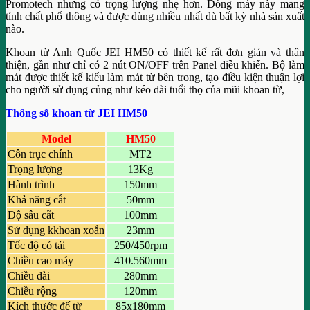
Promotech nhưng có trọng lượng nhẹ hơn. Dòng máy này mang
tính chất phổ thông và được dùng nhiều nhất dù bất kỳ nhà sản xuất
nào.
Khoan từ Anh Quốc JEI HM50 có thiết kế rất đơn giản và thân
thiện, gần như chỉ có 2 nút ON/OFF trên Panel điều khiển. Bộ làm
mát được thiết kế kiểu làm mát từ bên trong, tạo điều kiện thuận lợi
cho người sử dụng củng như kéo dài tuổi thọ của mũi khoan từ,
Thông số khoan từ JEI HM50
Model
HM50
Côn trục chính
MT2
Trọng lượng
13Kg
Hành trình
150mm
Khả năng cắt
50mm
Độ sâu cắt
100mm
Sử dụng kkhoan xoắn
23mm
Tốc độ có tải
250/450rpm
Chiều cao máy
410.560mm
Chiều dài
280mm
Chiều rộng
120mm
Kích thước đế từ
85x180mm