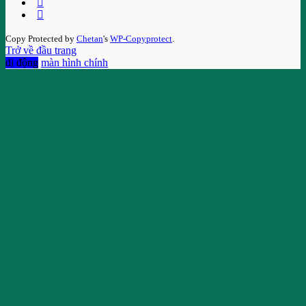
Copy Protected by
Chetan
's
WP-Copyprotect
.
Trở về đầu trang
di động
màn hình chính