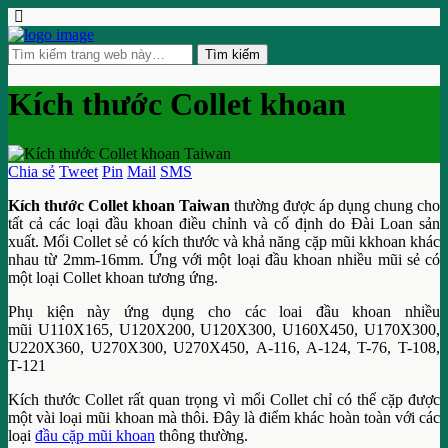
Kích thước Collet khoan
Chia sẻ
Tweet
Pin
Mail
SMS
Kích thước Collet khoan Taiwan
thường được áp dụng chung cho
tất cả các loại đầu khoan điều chỉnh và cố định do Đài Loan sản
xuất. Mổi Collet sẻ có kích thước và khả năng cặp mũi kkhoan khác
nhau từ 2mm-16mm. Ứng với một loại đầu khoan nhiều mũi sẻ có
một loại Collet khoan tương ứng.
Phụ kiện này ứng dụng cho các loai đầu khoan nhiều
mũi U110X165, U120X200, U120X300, U160X450, U170X300,
U220X360, U270X300, U270X450, A-116, A-124, T-76, T-108,
T-121
Kích thước Collet rất quan trọng vì mổi Collet chỉ có thể cặp được
một vài loại mũi khoan mà thôi. Đây là điểm khác hoàn toàn với các
loại
đầu cặp mũi khoan
thông thường.