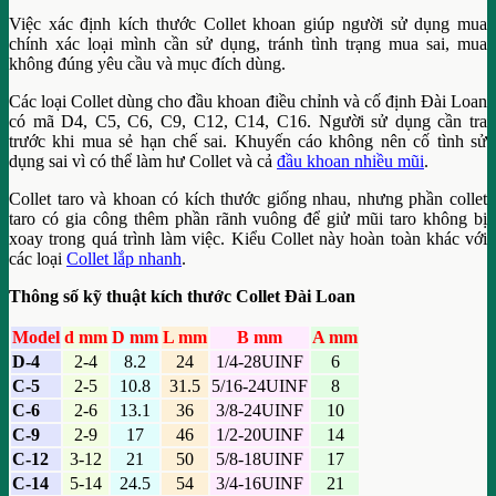
Việc xác định kích thước Collet khoan giúp người sử dụng mua
chính xác loại mình cần sử dụng, tránh tình trạng mua sai, mua
không đúng yêu cầu và mục đích dùng.
Các loại Collet dùng cho đầu khoan điều chỉnh và cố định Đài Loan
có mã D4, C5, C6, C9, C12, C14, C16. Người sử dụng cần tra
trước khi mua sẻ hạn chế sai. Khuyến cáo không nên cố tình sử
dụng sai vì có thể làm hư Collet và cả
đầu khoan nhiều mũi
.
Collet taro và khoan có kích thước giống nhau, nhưng phần collet
taro có gia công thêm phần rãnh vuông để giử mũi taro không bị
xoay trong quá trình làm việc. Kiểu Collet này hoàn toàn khác với
các loại
Collet lắp nhanh
.
Thông số kỹ thuật kích thước Collet Đài Loan
Model
d mm
D mm
L mm
B mm
A mm
D-4
2-4
8.2
24
1/4-28UINF
6
C-5
2-5
10.8
31.5
5/16-24UINF
8
C-6
2-6
13.1
36
3/8-24UINF
10
C-9
2-9
17
46
1/2-20UINF
14
C-12
3-12
21
50
5/8-18UINF
17
C-14
5-14
24.5
54
3/4-16UINF
21