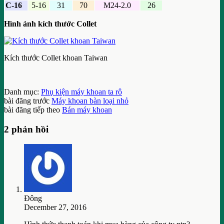
C-16
5-16
31
70
M24-2.0
26
Hình ảnh kích thước Collet
Kích thước Collet khoan Taiwan
Danh mục:
Phụ kiện máy khoan ta rô
bài đăng trước
Máy khoan bàn loại nhỏ
bài đăng tiếp theo
Bán máy khoan
2 phản hồi
Đông
December 27, 2016