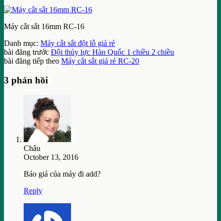
Máy cắt sắt 16mm RC-16
Danh mục:
Máy cắt sắt đột lỗ giá rẻ
bài đăng trước
Đội thủy lực Hàn Quốc 1 chiều 2 chiều
bài đăng tiếp theo
Máy cắt sắt giá rẻ RC-20
3 phản hồi
Châu
October 13, 2016
Báo giá của máy đi add?
Reply