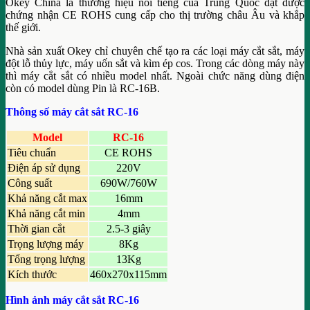
Okey China là thương hiệu nổi tiếng của Trung Quốc đạt được
chứng nhận CE ROHS cung cấp cho thị trường châu Âu và khắp
thế giới.
Nhà sản xuất Okey chỉ chuyên chế tạo ra các loại máy cắt sắt, máy
đột lỗ thủy lực, máy uốn sắt và kìm ép cos. Trong các dòng máy này
thì máy cắt sắt có nhiều model nhất. Ngoài chức năng dùng điện
còn có model dùng Pin là RC-16B.
Thông số máy cắt sắt RC-16
Model
RC-16
Tiêu chuẩn
CE ROHS
Điện áp sử dụng
220V
Công suất
690W/760W
Khả năng cắt max
16mm
Khả năng cắt min
4mm
Thời gian cắt
2.5-3 giây
Trọng lượng máy
8Kg
Tổng trọng lượng
13Kg
Kích thước
460x270x115mm
Hình ảnh máy cắt sắt RC-16