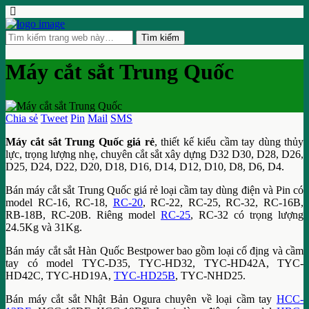
Máy cắt sắt Trung Quốc
Chia sẻ
Tweet
Pin
Mail
SMS
Máy cắt sắt Trung Quốc giá rẻ
, thiết kế kiểu cầm tay dùng thủy
lực, trọng lượng nhẹ, chuyên cắt sắt xây dựng D32 D30, D28, D26,
D25, D24, D22, D20, D18, D16, D14, D12, D10, D8, D6, D4.
Bán máy cắt sắt Trung Quốc giá rẻ loại cầm tay dùng điện và Pin có
model RC-16, RC-18,
RC-20
, RC-22, RC-25, RC-32, RC-16B,
RB-18B, RC-20B. Riêng model
RC-25
, RC-32 có trọng lượng
24.5Kg và 31Kg.
Bán máy cắt sắt Hàn Quốc Bestpower bao gồm loại cố địng và cầm
tay có model TYC-D35, TYC-HD32, TYC-HD42A, TYC-
HD42C, TYC-HD19A,
TYC-HD25B
, TYC-NHD25.
Bán máy cắt sắt Nhật Bản Ogura chuyên về loại cầm tay
HCC-