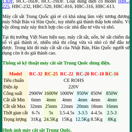
13DF
, HCC-16DF, HCC-19DF. Loại dùng điện có model
HBC-
225
, HBC-232, HBC-520, HBC-816, HBC-316, HBC-613.
Máy cắt sắt Trung Quốc giá rẻ có khả năng làm việc tương đương
máy Nhật Bản và Hàn Quốc, tuy nhiên giá thành thấp hơn nhiều. Vì
vậy dòng máy này thich hợp cho các nhà đầu tư vừa và nhỏ.
Tại thị trường Việt Nam hiện nay, máy cắt sắt, uốn, bẻ sắt chiếm đa
số vì giá thành rẻ, nhiều nhà thi công vừa và nhỏ có thể đâu tư
được. Trong khi đó máy cắt sắt của Nhật Bản, Hàn Quốc người sử
dụng còn ít do giá thành cao.
Thông số kỹ thuật máy cắt sắt Trung Quốc dùng điện.
Model
RC-32
RC-25
RC-22
RC-20
RC-18
RC-16
Tiêu chuẩn
CE ROHS
Điện áp
220V
Công suất
2900W
1600W
1000W
950W
850W
850W
Cắt sắt Min
6mm
4mm
4mm
4mm
4mm
4mm
Cắt sắt Max
32mm
25mm
22mm
20mm
18mm
16mm
Thời gian cắt
6-7s
5s
3.5-4.5s
3-3.5
4-4.5s
2.5-3
Trọng lượng
31Kg
24.5Kg
15Kg
12.5Kg
8.5Kg
8Kg
Hình ảnh máy cắt sắt Trung Quốc.