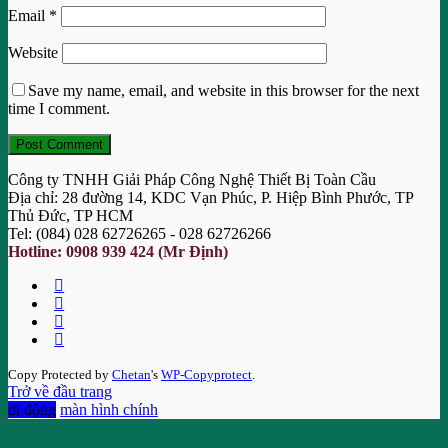
Email
*
Website
Save my name, email, and website in this browser for the next
time I comment.
Công ty TNHH Giải Pháp Công Nghệ Thiết Bị Toàn Cầu
Địa chỉ: 28 đường 14, KDC Vạn Phúc, P. Hiệp Bình Phước, TP
Thủ Đức, TP HCM
Tel: (084) 028 62726265 - 028 62726266
Hotline: 0908 939 424 (Mr Định)
Copy Protected by
Chetan
's
WP-Copyprotect
.
Trở về đầu trang
di động
màn hình chính