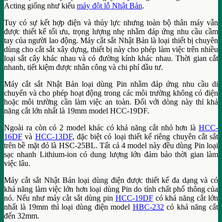
Acting giống như kiểu
máy đột lỗ Nhật Bản
.
Tuy có sự kết hợp điện và thủy lực nhưng toàn bộ thân máy vẫn
được thiết kế tối ưu, trọng lượng nhẹ nhằm đáp ứng nhu cầu cầm
tay của người lao động. Máy cắt sắt Nhật Bản là loại thiết bị chuyên
dùng cho cắt sắt xây dựng, thiết bị này cho phép làm việc trên nhiều
loại sắt cây khác nhau và có đường kính khác nhau. Thời gian cắt
nhanh, tiết kiệm được nhân công và chi phí đầu tư.
Máy cắt sắt Nhật Bản loại dùng Pin nhằm đáp ứng nhu cầu di
chuyển và cho phép hoạt động trong các môi trường không có điện
hoặc môi trường cần làm việc an toàn. Đối với dòng này thỉ khả
năng cắt lớn nhất là 19mm model HCC-19DF.
Ngoài ra còn có 2 model khác có khả năng cắt nhỏ hơn là
HCC-
16DF
và
HCC-13DF
, đặc biệt có loại thiết kế riêng chuyên cắt sắt
trên bề mặt đó là HSC-25BL. Tất cả 4 model này đều dùng Pin loại
sạc nhanh Lithium-ion có dung lượng lớn đảm bảo thời gian làm
việc lâu.
Máy cắt sắt Nhật Bản loại dùng điện được thiết kế đa dạng và có
khả năng làm việc lớn hơn loại dùng Pin do tính chất phổ thông của
nó. Nếu như máy cắt sắt dùng pin
HCC-19DF
có khả năng cắt lớn
nhất là 19mm thì loại dùng điện model
HBC-232
có khả năng cắt
đến 32mm.