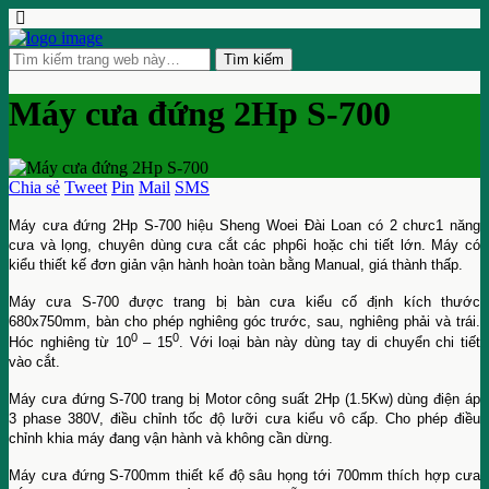
Máy cưa đứng 2Hp S-700
Chia sẻ
Tweet
Pin
Mail
SMS
Máy cưa đứng 2Hp S-700 hiệu Sheng Woei Đài Loan có 2 chưc1 năng
cưa và lọng, chuyên dùng cưa cắt các php6i hoặc chi tiết lớn. Máy có
kiểu thiết kế đơn giản vận hành hoàn toàn bằng Manual, giá thành thấp.
Máy cưa S-700 được trang bị bàn cưa kiểu cố định kích thước
680x750mm, bàn cho phép nghiêng góc trước, sau, nghiêng phải và trái.
0
0
Hóc nghiêng từ 10
– 15
. Với loại bàn này dùng tay di chuyển chi tiết
vào cắt.
Máy cưa đứng S-700 trang bị Motor công suất 2Hp (1.5Kw) dùng điện áp
3 phase 380V, điều chỉnh tốc độ lưỡi cưa kiểu vô cấp. Cho phép điều
chỉnh khia máy đang vận hành và không cần dừng.
Máy cưa đứng S-700mm thiết kế độ sâu họng tới 700mm thích hợp cưa