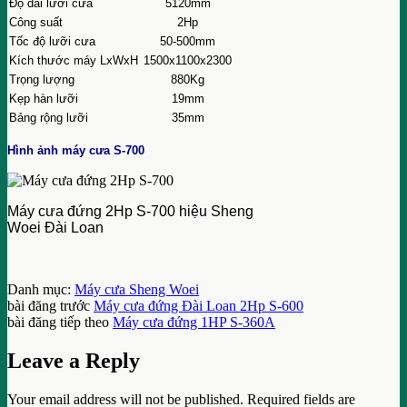
Độ dài lưỡi cưa
5120mm
Công suất
2Hp
Tốc độ lưỡi cưa
50-500mm
Kích thước máy LxWxH
1500x1100x2300
Trọng lượng
880Kg
Kẹp hàn lưỡi
19mm
Bảng rộng lưỡi
35mm
Hình ảnh máy cưa S-700
Máy cưa đứng 2Hp S-700 hiệu Sheng
Woei Đài Loan
Danh mục:
Máy cưa Sheng Woei
bài đăng trước
Máy cưa đứng Đài Loan 2Hp S-600
bài đăng tiếp theo
Máy cưa đứng 1HP S-360A
Leave a Reply
Your email address will not be published.
Required fields are