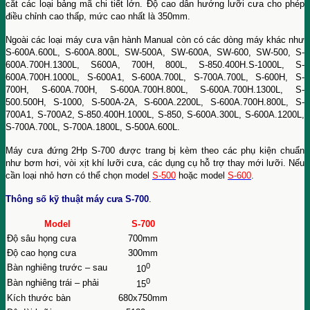
cắt các loại bảng mã chi tiết lớn. Độ cao dẫn hướng lưỡi cưa cho phép
điều chỉnh cao thấp, mức cao nhất là 350mm.
Ngoài các loại máy cưa vận hành Manual còn có các dòng máy khác như
S-600A.600L, S-600A.800L, SW-500A, SW-600A, SW-600, SW-500, S-
600A.700H.1300L, S600A, 700H, 800L, S-850.400H.S-1000L, S-
600A.700H.1000L, S-600A1, S-600A.700L, S-700A.700L, S-600H, S-
700H, S-600A.700H, S-600A.700H.800L, S-600A.700H.1300L, S-
500.500H, S-1000, S-500A-2A, S-600A.2200L, S-600A.700H.800L, S-
700A1, S-700A2, S-850.400H.1000L, S-850, S-600A.300L, S-600A.1200L,
S-700A.700L, S-700A.1800L, S-500A.600L.
Máy cưa đứng 2Hp S-700 được trang bị kèm theo các phụ kiện chuẩn
như bơm hơi, vòi xịt khí lưỡi cưa, các dụng cụ hỗ trợ thay mới lưỡi. Nếu
cần loại nhỏ hơn có thể chọn model
S-500
hoặc model
S-600
.
Thông số kỹ thuật máy cưa S-700
.
Model
S-700
Độ sâu họng cưa
700mm
Độ cao họng cưa
300mm
0
Bàn nghiêng trước – sau
10
0
Bàn nghiêng trái – phải
15
Kích thước bàn
680x750mm