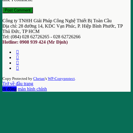
Công ty TNHH Giải Pháp Công Nghệ Thiết Bị Toàn Cầu
Địa chỉ: 28 đường 14, KDC Vạn Phúc, P. Hiệp Bình Phước, TP
Thủ Đức, TP HCM
Tel: (084) 028 62726265 - 028 62726266
Hotline: 0908 939 424 (Mr Định)
Copy Protected by
Chetan
's
WP-Copyprotect
.
Trở về đầu trang
di động
màn hình chính