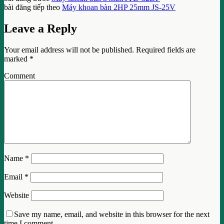
bài đăng tiếp theo
Máy khoan bàn 2HP 25mm JS-25V
Leave a Reply
Your email address will not be published.
Required fields are
marked
*
Comment
Name
*
Email
*
Website
Save my name, email, and website in this browser for the next
time I comment.