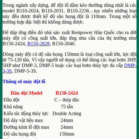
Trong ngành xây dựng, để đột lỗ dầm kèo thường dùng nhất là các
model B110-2024, B110-2031, B110-2236…tuy nhiên những loại
này đều được thiết kế độ sâu họng đột là 110mm. Trong một số
trường hợp đặc biệt thì không dùng được.
Để đáp ứng điều đó nhà sản xuất Bestpower Hàn Quốc cho ra đời
máy đột có công suất lớn, đáp ứng nhu câu của thị trường như
B150-2424,
B150-2828
, B150-2040.
Dòng máy đột có độ sâu họng 150mm là loại công suất lớn, lực đột
từ 75-120 tấn, Vì vậy người sử dụng có thể dùng các loại bơm 3HP,
5HP như DMP-3, DMP-5 hoặc các loại bơm thủy lực đa cấp
DMP-
3-3S
, DMP-5-3S.
Thông số máy đột lỗ
Đầu đột Model
B150-2424
Đầu đột
C – thép đúc
Khả năng
75 tấn
Kiểu tác động thủy lực
Double Acting
Độ dày vật liệu max
24mm
Đường kính lỗ đột max
24mm
Độ sâu họng đột
150mm