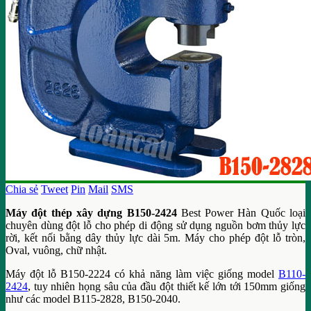
Chia sẻ
Tweet
Pin
Mail
SMS
Máy đột thép xây dựng B150-2424
Best Power Hàn Quốc loại
chuyên dùng đột lỗ cho phép di động sử dụng nguồn bơm thủy lực
rời, kết nối bằng dây thủy lực dài 5m. Máy cho phép đột lỗ tròn,
Oval, vuông, chữ nhật.
Máy đột lỗ B150-2224 có khả năng làm việc giống model
B110-
2424
, tuy nhiên họng sâu của đầu đột thiết kế lớn tới 150mm giống
như các model B115-2828, B150-2040.