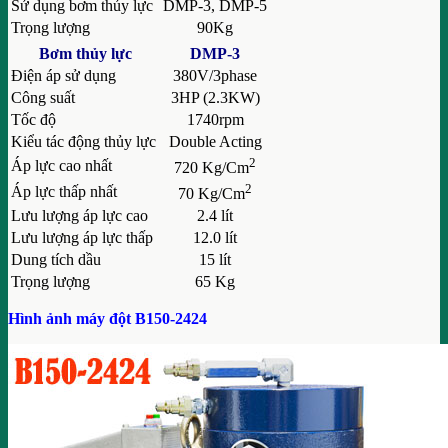
Sử dụng bơm thủy lực
DMP-3, DMP-5
Trọng lượng
90Kg
Bơm thủy lực
DMP-3
Điện áp sử dụng
380V/3phase
Công suất
3HP (2.3KW)
Tốc độ
1740rpm
Kiểu tác động thủy lực
Double Acting
2
Áp lực cao nhất
720 Kg/Cm
2
Áp lực thấp nhất
70 Kg/Cm
Lưu lượng áp lực cao
2.4 lít
Lưu lượng áp lực thấp
12.0 lít
Dung tích dầu
15 lít
Trọng lượng
65 Kg
Hình ảnh máy đột B150-2424