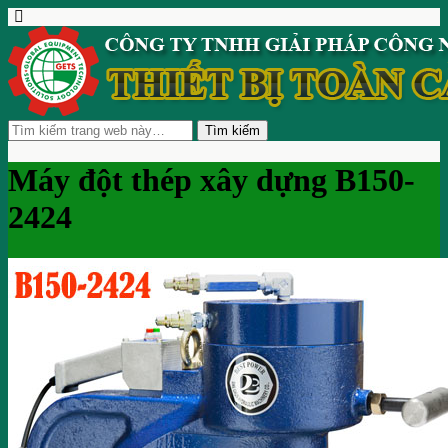
Máy đột thép xây dựng B150-
2424