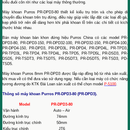
kiểu đuôi côn rời như các loại máy thông thường.
Máy khoan Purros PR-DPD3-80 thiết kế kiểu trụ tròn và cho phép di
chuyển đầu khoan trên trụ đứng, điều này giúp việc lắp đặt các loại đồ gá,
kẹp phôi trở nên dễ dàng hơn khi phải khoan lỗ trên các chi tiết có kích
thước khác nhau.
Bán máy khoan bàn khon đứng hiệu Purros China có các model PR-
DPD3-80, PR-DPD3-150, PR-DPD32-100, PR-DPD32-150, PR-DPD4-100,
PR-DPD4-150, PR-DPD3, PR-DPD3L, PR-DPD4, PR-DPD4L, PR-TPD3,
PR-TPD3L, PR-TPD4, PR-TPD4L, PR-TPD5, PR-TPD5L, PR-DSD3, PR-
DSD5, PR-TSDT3, PR-TSDT5, PR-DSDT3, PR-DSDT5, PR-TSD3, PD-
TSD5.
Máy khoan Purros 8mm PR-DPD3 được lắp ráp đồng bộ từ nhà sản xuất,
khi mua về có thể đưa vào sử dụng ngay. Nếu cần loại máy có chức năng
tương đương do KTK Đài Loan sản xuất có thể chọn model
P-5100
.
Thông số máy khoan Purros PR-DPD3-80 (PR-DPD3).
Model
PR-DPD3-80
Vận hành
Auto – Air
Đường kính trụ
74mm
Đường kính trục chính
50mm
Kiểu trục chính
JT6