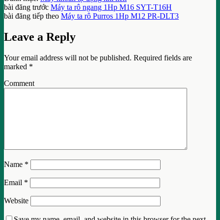
bài đăng trước
Máy ta rô ngang 1Hp M16 SYT-T16H
bài đăng tiếp theo
Máy ta rô Purros 1Hp M12 PR-DLT3
Leave a Reply
Your email address will not be published.
Required fields are
marked
*
Comment
Name
*
Email
*
Website
Save my name, email, and website in this browser for the next