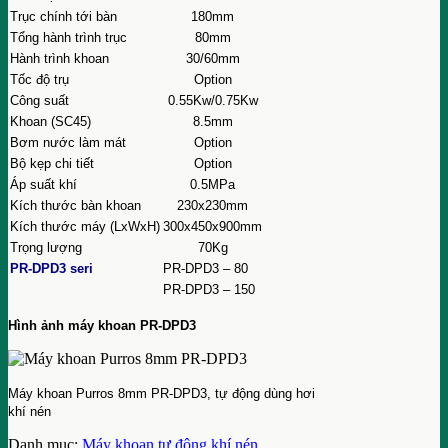
Trục chính tới bàn
180mm
Tổng hành trình trục
80mm
Hành trình khoan
30/60mm
Tốc độ trụ
Option
Công suất
0.55Kw/0.75Kw
Khoan (SC45)
8.5mm
Bơm nước làm mát
Option
Bộ kẹp chi tiết
Option
Áp suất khí
0.5MPa
Kích thước bàn khoan
230x230mm
Kích thước máy (LxWxH)
300x450x900mm
Trọng lượng
70Kg
PR-DPD3 seri
PR-DPD3 – 80
PR-DPD3 – 150
Hình ảnh máy khoan PR-DPD3
Máy khoan Purros 8mm PR-DPD3, tự động dùng hơi
khí nén
Danh mục:
Máy khoan tự động khí nén