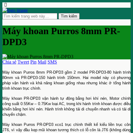
Máy khoan Purros 8mm PR-
DPD3
Chia sẻ
Tweet
Pin
Mail
SMS
Máy khoan Purros 8mm PR-DPD3 gồm 2 model PR-DPD3-80 hành trình
80mm và PR-DPD3-150 hành trình 150mm. Hai model này có phương
pháp vận hành và khả năng khoan giống nhau nhưng khác ở tổng hành
trình khoan trục chính.
Máy khoan PR-DPD3 vận hành tự động bằng hơi khí nén, Motor chính
công suất 0.55Kw – 0.75Kw loại AC, trong khi hành trình khoan được điều
khiển bằng hơi khí nén. Hành trình không tải di chuyển nhanh và có tải di
chuyển chậm.
Máy khoan Purros PR-DPD3 xco1 trục chình thiết kế kiểu liền trục côn
JT6, vì vậy đầu kẹp mũi khoan tương thích có lỗ côn là JT6 (không dùng