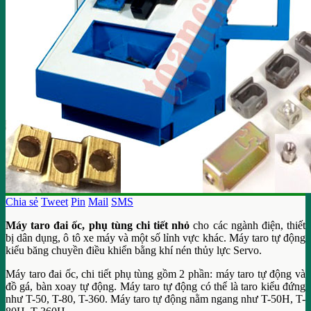
Chia sẻ
Tweet
Pin
Mail
SMS
Máy taro đai ốc, phụ tùng chi tiết
nhỏ
cho các ngành điện, thiết
bị dân dụng, ô tô xe máy và một số lỉnh vực khác. Máy taro tự động
kiểu băng chuyền điều khiển bằng khí nén thủy lực Servo.
Máy taro đai ốc, chi tiết phụ tùng gồm 2 phần: máy taro tự động và
đồ gá, bàn xoay tự động. Máy taro tự động có thể là taro kiểu đứng
như T-50, T-80, T-360. Máy taro tự động nằm ngang như T-50H, T-