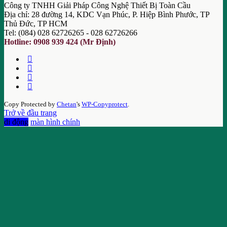
Công ty TNHH Giải Pháp Công Nghệ Thiết Bị Toàn Cầu
Địa chỉ: 28 đường 14, KDC Vạn Phúc, P. Hiệp Bình Phước, TP
Thủ Đức, TP HCM
Tel: (084) 028 62726265 - 028 62726266
Hotline: 0908 939 424 (Mr Định)
Copy Protected by
Chetan
's
WP-Copyprotect
.
Trở về đầu trang
di động
màn hình chính