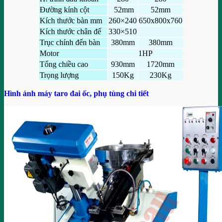
Đường kính cột
52mm
52mm
Kích thước bàn mm
260×240
650x800x760
Kích thước chân đế
330×510
Trục chính đến bàn
380mm
380mm
Motor
1HP
Tổng chiều cao
930mm
1720mm
Trọng lượng
150Kg
230Kg
Hình ảnh máy taro đai ốc, phụ tùng chi tiết