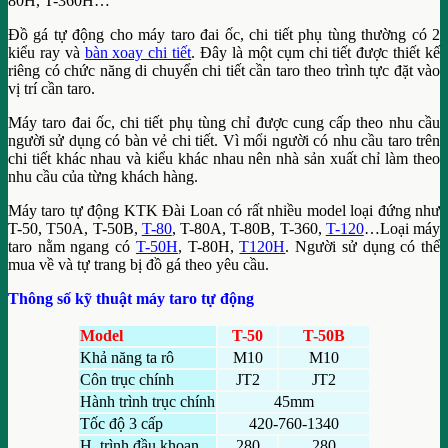
80H, T-360H…
Đồ gá tự động cho máy taro đai ốc, chi tiết phụ tùng thường có 2
kiểu ray và
bàn xoay chi tiết
. Đây là một cụm chi tiết được thiết kế
riêng có chức năng di chuyển chi tiết cần taro theo trình tực đặt vào
vị trí cần taro.
Máy taro đai ốc, chi tiết phụ tùng chỉ được cung cấp theo nhu cầu
người sử dụng có bàn vẻ chi tiết. Vì mổi người có nhu cầu taro trên
chi tiết khác nhau và kiểu khác nhau nên nhà sản xuất chỉ làm theo
nhu cầu của từng khách hàng.
Máy taro tự động KTK Đài Loan có rất nhiều model loại đứng như
T-50, T50A, T-50B,
T-80
, T-80A, T-80B, T-360,
T-120
…Loại máy
taro nằm ngang có
T-50H
, T-80H,
T120H
. Người sử dụng có thể
mua về và tự trang bị đồ gá theo yêu cầu.
Thông số kỹ thuật máy taro tự động
Model
T-50
T-50B
Khả năng ta rô
M10
M10
Côn trục chính
JT2
JT2
Hành trình trục chính
45mm
Tốc độ 3 cấp
420-760-1340
H. trình đầu khoan
280
280