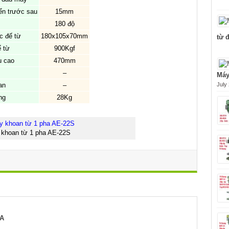
ển trước sau
15mm
180 độ
c đế từ
180x105x70mm
từ 
ế từ
900Kgf
u cao
470mm
–
Máy
an
–
July
ng
28Kg
khoan từ 1 pha AE-22S
-A