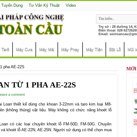
– Tuyển Dụng
Tư Vấn Kỹ Thuật
Video
Trụ sở : 28 đường 14, 
Điện thoại: 028 627
Email:
seotoancau@gma
 Tarô
Máy Cưa
Máy Mài
Máy Phay
Máy Tiện
Đột Lỗ
Mũi 
 1 pha AE-22S
MỚI
N TỪ 1 PHA AE-22S
eave a comment
 Loan thiết kế dùng cho khoan 3-22mm và taro kim loại M8-
ên (không thủng) vật liệu. Máy không có chức năng khoét lỗ
Loan có các loại chuyên khoét lỗ FM-50D, FM-50G. Chuyên
 và khoét lỗ AE-22N, AE-25N. Người sử dụng có thể chọn mua