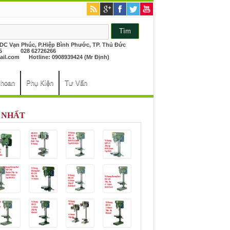
KDC Vạn Phúc, P.Hiệp Bình Phước, TP. Thủ Đức
26265 028 62726266
il.com
Hotline: 0908939424 (Mr Định)
khoan
Phụ Kiện
Tư Vấn
 NHẤT