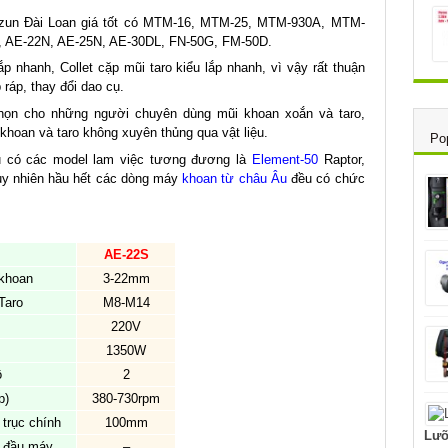
Tzun Đài Loan giá tốt có MTM-16, MTM-25, MTM-930A, MTM-
 AE-22N, AE-25N, AE-30DL, FN-50G, FM-50D.
p nhanh, Collet cặp mũi taro kiểu lắp nhanh, vì vậy rất thuận
 ráp, thay đổi dao cụ.
họn cho những người chuyên dùng mũi khoan xoắn và taro,
 khoan và taro không xuyên thủng qua vật liệu.
Po
 có các model lam việc tương đương là
Element-50
Raptor,
y nhiên hầu hết các dòng máy
khoan từ châu Âu
đều có chức
AE-22S
khoan
3-22mm
Taro
M8-M14
220V
1350W
ô
2
p)
380-730rpm
 trục chính
100mm
Lưỡ
h đầu máy
–