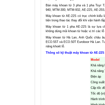
Bán máy khoan từ 3 pha và 1 pha Tsyr 
940, MTM-300, MTM-932, AE-22S, AE-25S,
Máy khoan từ AE-22S có trục chính kiểu lắ
tiện trong thao tác thay đổi khi vận hành lắp
Máy khoan từ 1 pha AE-22S là sự lựa c
không dùng mũi khoan từ hoặc vị trí các lỗ
Máy khoan từ Hà Lan, Anh Quốc châu âu
ECO.55T và ECO.50T Euroboor Hà Lan. Tu
năng khoét lỗ.
Thông số kỹ thuật máy khoan từ AE-22S
Model
Khả năng 
Khả năng 
Điện áp
Công suất
Cấp tốc đ
Tốc độ (v/
Hành trình
Hành trìn