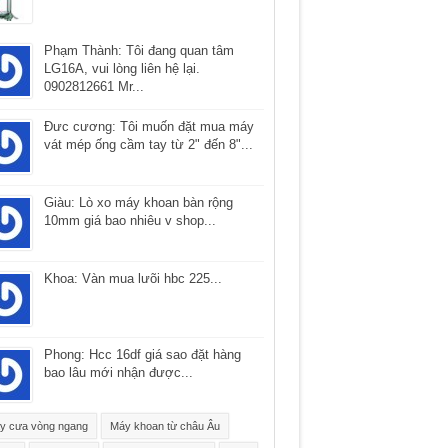
Phạm Thành: Tôi đang quan tâm
LG16A, vui lòng liên hệ lại.
0902812661 Mr...
Ðưc cương: Tôi muốn đặt mua máy
vát mép ống cầm tay từ 2" đến 8"...
Giàu: Lò xo máy khoan bàn rộng
10mm giá bao nhiêu v shop...
Khoa: Vàn mua lưõi hbc 225...
Phong: Hcc 16df giá sao đặt hàng
bao lâu mới nhận được...
y cưa vòng ngang
Máy khoan từ châu Âu