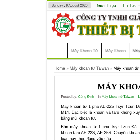
Giới Thiệu
Tin Tức 
Sunday , 9 August 2026
Máy Khoan Từ
Máy Khoan
Máy
Home
»
Máy khoan từ Taiwan
»
Máy khoan từ
MÁY KHOA
Posted by:
Công Định
in
Máy khoan từ Taiwan
L
Máy khoan từ 1 pha AE-22S Tsyr Tzun Đài
M14. Đặc biệt là khoan và taro không xuy
bằng mũi khoan từ.
Bán máy khoan từ 1 pha Tsyr Tzun Đài 
khoan taro AE-22S, AE-25S. Chuyên khoan
loại máy theo đúng yêu cầu.