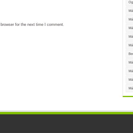
Og
Má
Má
browser for the next time I comment.
Má
Máy
Máy
Be
Máy
Má
Má
Má