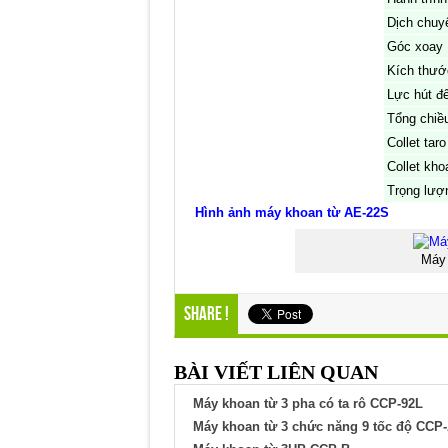
Dịch chuy
Góc xoay
Kích thướ
Lực hút đ
Tổng chiề
Collet taro
Collet kho
Trọng lượ
Hình ảnh máy khoan từ AE-22S
Máy 
Share !
BÀI VIẾT LIÊN QUAN
Máy khoan từ 3 pha có ta rô CCP-92L
Máy khoan từ 3 chức năng 9 tốc độ CCP