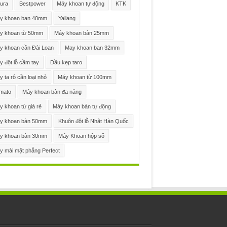
ura
Bestpower
Máy khoan tự động
KTK
y khoan ban 40mm
Yaliang
y khoan từ 50mm
Máy khoan bàn 25mm
y khoan cần Đài Loan
May khoan ban 32mm
 đột lỗ cầm tay
Đầu kẹp taro
 ta rô cần loại nhỏ
Máy khoan từ 100mm
mato
Máy khoan bàn đa năng
 khoan từ giá rẻ
Máy khoan bán tự động
y khoan bàn 50mm
Khuôn đột lỗ Nhật Hàn Quốc
y khoan bàn 30mm
Máy Khoan hộp số
y mài mặt phẳng Perfect