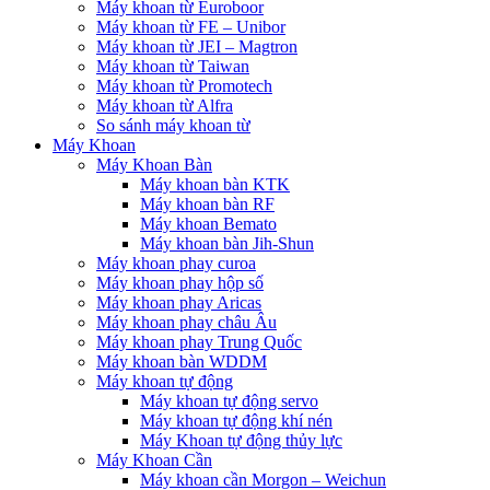
Máy khoan từ Euroboor
Máy khoan từ FE – Unibor
Máy khoan từ JEI – Magtron
Máy khoan từ Taiwan
Máy khoan từ Promotech
Máy khoan từ Alfra
So sánh máy khoan từ
Máy Khoan
Máy Khoan Bàn
Máy khoan bàn KTK
Máy khoan bàn RF
Máy khoan Bemato
Máy khoan bàn Jih-Shun
Máy khoan phay curoa
Máy khoan phay hộp số
Máy khoan phay Aricas
Máy khoan phay châu Âu
Máy khoan phay Trung Quốc
Máy khoan bàn WDDM
Máy khoan tự động
Máy khoan tự động servo
Máy khoan tự động khí nén
Máy Khoan tự động thủy lực
Máy Khoan Cần
Máy khoan cần Morgon – Weichun