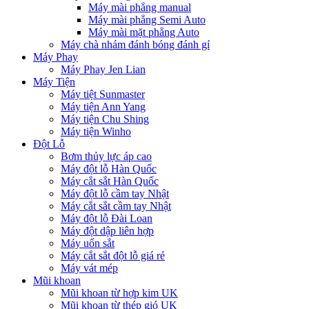
Máy mài phẳng manual
Máy mài phẳng Semi Auto
Máy mài mặt phẳng Auto
Máy chà nhám đánh bóng đánh gỉ
Máy Phay
Máy Phay Jen Lian
Máy Tiện
Máy tiệt Sunmaster
Máy tiện Ann Yang
Máy tiện Chu Shing
Máy tiện Winho
Đột Lỗ
Bơm thủy lực áp cao
Máy đột lỗ Hàn Quốc
Máy cắt sắt Hàn Quốc
Máy đột lỗ cầm tay Nhật
Máy cắt sắt cầm tay Nhật
Máy đột lỗ Đài Loan
Máy đột dập liên hợp
Máy uốn sắt
Máy cắt sắt đột lỗ giá rẻ
Máy vát mép
Mũi khoan
Mũi khoan từ hợp kim UK
Mũi khoan từ thép gió UK