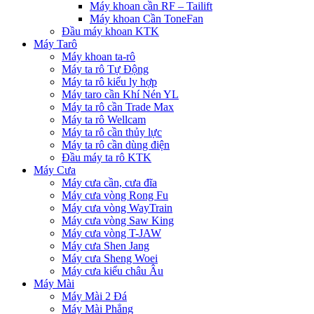
Máy khoan cần RF – Tailift
Máy khoan Cần ToneFan
Đầu máy khoan KTK
Máy Tarô
Máy khoan ta-rô
Máy ta rô Tự Động
Máy ta rô kiểu ly hợp
Máy taro cần Khí Nén YL
Máy ta rô cần Trade Max
Máy ta rô Wellcam
Máy ta rô cần thủy lực
Máy ta rô cần dùng điện
Đầu máy ta rô KTK
Máy Cưa
Máy cưa cần, cưa đĩa
Máy cưa vòng Rong Fu
Máy cưa vòng WayTrain
Máy cưa vòng Saw King
Máy cưa vòng T-JAW
Máy cưa Shen Jang
Máy cưa Sheng Woei
Máy cưa kiểu châu Âu
Máy Mài
Máy Mài 2 Đá
Máy Mài Phẳng