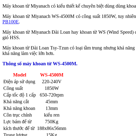
Máy khoan từ Miyanach có kiểu thiết kế chuyên biệt dùng dùng khoa
Máy khoan từ Miyanach WS-4500M có công suất 1850W, tuy nhiên ch
PB100E
.
Máy khoan từ Miyanach Đài Loan hay khoan từ WS (Wind Speed) có 
gió HSS.
Máy khoan từ Đài Loan Tsy-Tzun có loại tầm trung nhưng khả năng 
khả năng làm việc lớn hơn.
Thông số máy khoan từ WS-4500M.
Model
WS-4500M
Điện áp sử dụng
220-240V
Công suất
1850W
Cấp tốc độ 1 cấp
650-720rpm
Khả năng cắt
45mm
Khả năng khoan
13mm
Côn trục chính
kiểu ren
Lực bám đế từ
750Kg
kích thước đế từ
188x86x56mm
Trọng lượng
15Kg