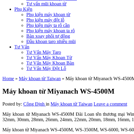
Tư vấn mũi khoan từ
Phụ Kiện
Phụ kiện máy khoan từ
Phụ kiện máy đột lỗ
Phụ kiện máy ta rô cần
Phụ kiện máy khoan ta rô
Bàn xoay phôi tự động
Đầu khoan taro nhiều mũi
Tư Vấn
Tư Vấn Máy Taro
Tư Vấn Máy Khoan Từ
Tư Vấn Máy Khoan Bàn
Tư Vấn Máy Đột Lỗ
Home
»
Máy khoan từ Taiwan
»
Máy khoan từ Miyanach WS-4500
Máy khoan từ Miyanach WS-4500M
Posted by:
Công Định
in
Máy khoan từ Taiwan
Leave a comment
Máy khoan từ Miyanach WS-4500M Đài Loan tên thương mại Win
32mm, 30mm, 28mm, 26mm, 24mm, 22mm, 20mm, 18mm, 16mm, 
Máy khoan từ Miyanach WS-4500M, WS-3500M, WS-6000, WS-6025MT c