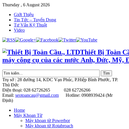
Thursday , 6 August 2026
Giới Thiệu
Tin Tức – Tuyển Dụng
Tư Vấn Kỹ Thuật
Video
Thiết Bị Toàn C
máy công cụ của các nước Anh, Đức, Mỹ, 
Trụ sở : 28 đường 14, KDC Vạn Phúc, P.Hiệp Bình Phước, TP.
Thủ Đức
Điện thoại: 028 62726265 028 62726266
Email:
seotoancau@gmail.com
Hotline: 0908939424 (Mr
Định)
Home
Máy Khoan Từ
Máy khoan từ Powerbor
Máy khoan từ Rotabroach