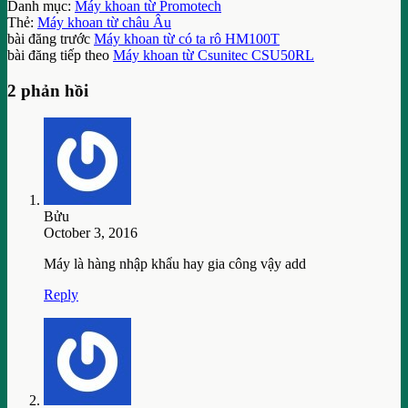
Danh mục:
Máy khoan từ Promotech
Thẻ:
Máy khoan từ châu Âu
bài đăng trước
Máy khoan từ có ta rô HM100T
bài đăng tiếp theo
Máy khoan từ Csunitec CSU50RL
2 phản hồi
Bửu
October 3, 2016
Máy là hàng nhập khẩu hay gia công vậy add
Reply