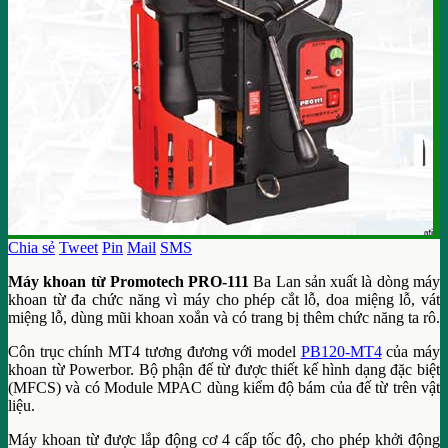
Chia sẻ
Tweet
Pin
Mail
SMS
Máy khoan từ Promotech PRO-111
Ba Lan sản xuất là dòng máy
khoan từ đa chức năng vì máy cho phép cắt lỗ, doa miệng lỗ, vát
miệng lỗ, dùng mũi khoan xoắn và có trang bị thêm chức năng ta rô.
Côn trục chính MT4 tương đương với model
PB120-MT4
của máy
khoan từ Powerbor. Bộ phận đế từ được thiết kế hình dạng đặc biệt
(MFCS) và có Module MPAC dùng kiểm độ bám của đế từ trên vật
liệu.
Máy khoan từ được lắp động cơ 4 cấp tốc độ, cho phép khởi động