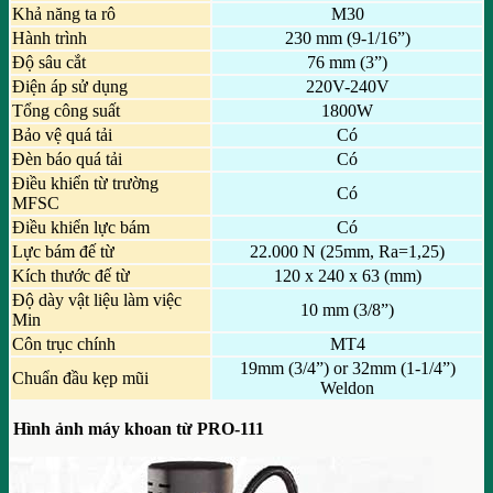
Khả năng ta rô
M30
Hành trình
230 mm (9-1/16”)
Độ sâu cắt
76 mm (3”)
Điện áp sử dụng
220V-240V
Tổng công suất
1800W
Bảo vệ quá tải
Có
Đèn báo quá tải
Có
Điều khiển từ trường
Có
MFSC
Điều khiển lực bám
Có
Lực bám đế từ
22.000 N (25mm, Ra=1,25)
Kích thước đế từ
120 x 240 x 63 (mm)
Độ dày vật liệu làm việc
10 mm (3/8”)
Min
Côn trục chính
MT4
19mm (3/4”) or 32mm (1-1/4”)
Chuẩn đầu kẹp mũi
Weldon
Hình ảnh máy khoan từ PRO-111