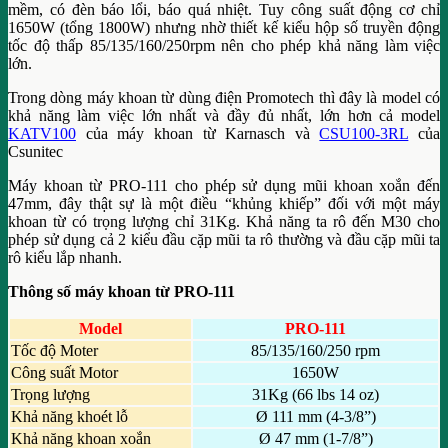
mềm, có đèn báo lổi, báo quá nhiệt. Tuy công suất động cơ chỉ
1650W (tổng 1800W) nhưng nhờ thiết kế kiểu hộp số truyền động
tốc độ thấp 85/135/160/250rpm nên cho phép khả năng làm việc
lớn.
Trong dòng máy khoan từ dùng điện Promotech thì đây là model có
khả năng làm việc lớn nhất và đầy đủ nhất, lớn hơn cả model
KATV100
của máy khoan từ Karnasch và
CSU100-3RL
của
Csunitec
Máy khoan từ PRO-111 cho phép sử dụng mũi khoan xoắn đến
47mm, đây thật sự là một điều “khủng khiếp” đối với một máy
khoan từ có trọng lượng chỉ 31Kg. Khả năng ta rô đến M30 cho
phép sử dụng cả 2 kiểu đầu cặp mũi ta rô thường và đầu cặp mũi ta
rô kiểu lắp nhanh.
Thông số máy khoan từ PRO-111
Model
PRO-111
Tốc độ Moter
85/135/160/250 rpm
Công suất Motor
1650W
Trọng lượng
31Kg (66 lbs 14 oz)
Khả năng khoét lỗ
Ø 111 mm (4-3/8”)
Khả năng khoan xoắn
Ø 47 mm (1-7/8”)