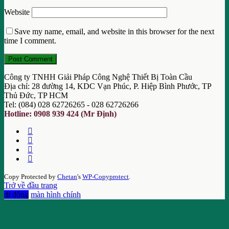
Website
Save my name, email, and website in this browser for the next
time I comment.
Công ty TNHH Giải Pháp Công Nghệ Thiết Bị Toàn Cầu
Địa chỉ: 28 đường 14, KDC Vạn Phúc, P. Hiệp Bình Phước, TP
Thủ Đức, TP HCM
Tel: (084) 028 62726265 - 028 62726266
Hotline: 0908 939 424 (Mr Định)
Copy Protected by
Chetan
's
WP-Copyprotect
.
Trở về đầu trang
di động
màn hình chính