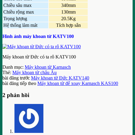
Chiều sâu max
340mm
Chiều rộng max
130mm
Trọng lượng
20.5Kg
Hệ thống làm mát
Tích hợp sẳn
Hình ảnh máy khoan từ KATV100
Máy khoan từ Đức có ta rô KATV100
Danh mục:
Máy khoan từ Karnasch
Thẻ:
Máy khoan từ châu Âu
bài đăng trước
Máy khoan từ Đức KATV140
bài đăng tiếp theo
Máy khoan từ đế xoay Karnasch KAS100
2 phản hồi