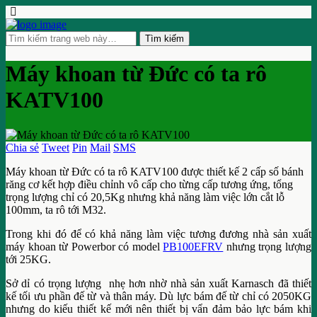
Máy khoan từ Đức có ta rô
KATV100
Chia sẻ
Tweet
Pin
Mail
SMS
Máy khoan từ Đức có ta rô KATV100 được thiết kế 2 cấp số bánh
răng cơ kết hợp điều chỉnh vô cấp cho từng cấp tương ứng, tổng
trọng lượng chỉ có 20,5Kg nhưng khả năng làm việc lớn cắt lỗ
100mm, ta rô tới M32.
Trong khi đó để có khả năng làm việc tương đương nhà sản xuất
máy khoan từ Powerbor có model
PB100EFRV
nhưng trọng lượng
tới 25KG.
Sở dỉ có trọng lượng nhẹ hơn nhờ nhà sản xuất Karnasch đã thiết
kế tối ưu phần đế từ và thân máy. Dù lực bám đế từ chỉ có 2050KG
nhưng do kiếu thiết kế mới nên thiết bị vẩn đảm bảo lực bám khi