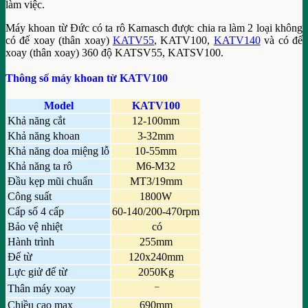
làm việc.
Máy khoan từ Đức có ta rô Karnasch được chia ra làm 2 loại không
có đế xoay (thân xoay)
KATV55
, KATV100,
KATV140
và có đế
xoay (thân xoay) 360 độ KATSV55, KATSV100.
Thông số máy khoan từ KATV100
Model
KATV100
Khả năng cắt
12-100mm
Khả năng khoan
3-32mm
Khả năng doa miệng lỗ
10-55mm
Khả năng ta rô
M6-M32
Đầu kẹp mũi chuẩn
MT3/19mm
Công suất
1800W
Cấp số 4 cấp
60-140/200-470rpm
Bảo vệ nhiệt
có
Hành trình
255mm
Đế từ
120x240mm
Lực giử đế từ
2050Kg
–
Thân máy xoay
Chiều cao max
690mm