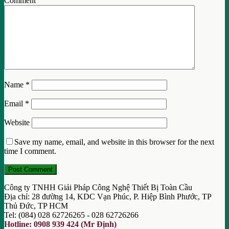
Comment
Name
*
Email
*
Website
Save my name, email, and website in this browser for the next
time I comment.
Công ty TNHH Giải Pháp Công Nghệ Thiết Bị Toàn Cầu
Địa chỉ: 28 đường 14, KDC Vạn Phúc, P. Hiệp Bình Phước, TP
Thủ Đức, TP HCM
Tel: (084) 028 62726265 - 028 62726266
Hotline: 0908 939 424 (Mr Định)