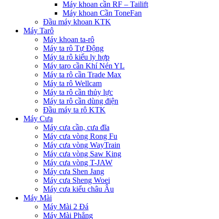
Máy khoan cần RF – Tailift
Máy khoan Cần ToneFan
Đầu máy khoan KTK
Máy Tarô
Máy khoan ta-rô
Máy ta rô Tự Động
Máy ta rô kiểu ly hợp
Máy taro cần Khí Nén YL
Máy ta rô cần Trade Max
Máy ta rô Wellcam
Máy ta rô cần thủy lực
Máy ta rô cần dùng điện
Đầu máy ta rô KTK
Máy Cưa
Máy cưa cần, cưa đĩa
Máy cưa vòng Rong Fu
Máy cưa vòng WayTrain
Máy cưa vòng Saw King
Máy cưa vòng T-JAW
Máy cưa Shen Jang
Máy cưa Sheng Woei
Máy cưa kiểu châu Âu
Máy Mài
Máy Mài 2 Đá
Máy Mài Phẳng