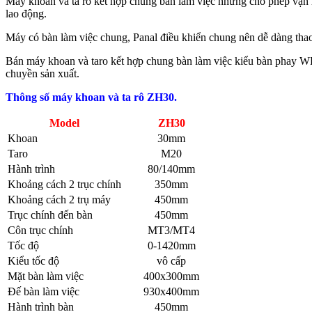
Máy khoan và ta rô kết hợp chung bàn làm việc nhưng cho phép vận hà
lao động.
Máy có bàn làm việc chung, Panal điều khiển chung nên dễ dàng tha
Bán máy khoan và taro kết hợp chung bàn làm việc kiểu bàn phay 
chuyền sản xuất.
Thông số máy khoan và ta rô ZH30.
Model
ZH30
Khoan
30mm
Taro
M20
Hành trình
80/140mm
Khoảng cách 2 trục chính
350mm
Khoảng cách 2 trụ máy
450mm
Trục chính đến bàn
450mm
Côn trục chính
MT3/MT4
Tốc độ
0-1420mm
Kiểu tốc độ
vô cấp
Mặt bàn làm việc
400x300mm
Đế bàn làm việc
930x400mm
Hành trình bàn
450mm