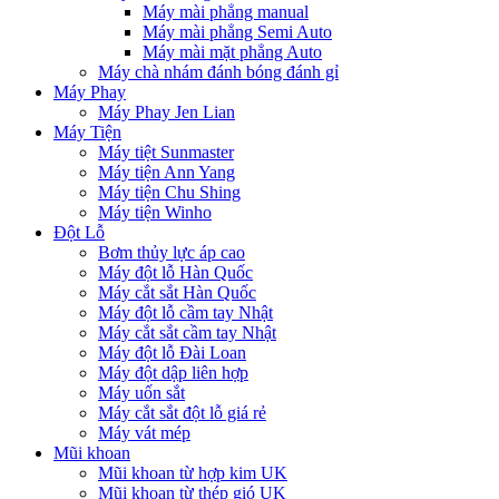
Máy mài phẳng manual
Máy mài phẳng Semi Auto
Máy mài mặt phẳng Auto
Máy chà nhám đánh bóng đánh gỉ
Máy Phay
Máy Phay Jen Lian
Máy Tiện
Máy tiệt Sunmaster
Máy tiện Ann Yang
Máy tiện Chu Shing
Máy tiện Winho
Đột Lỗ
Bơm thủy lực áp cao
Máy đột lỗ Hàn Quốc
Máy cắt sắt Hàn Quốc
Máy đột lỗ cầm tay Nhật
Máy cắt sắt cầm tay Nhật
Máy đột lỗ Đài Loan
Máy đột dập liên hợp
Máy uốn sắt
Máy cắt sắt đột lỗ giá rẻ
Máy vát mép
Mũi khoan
Mũi khoan từ hợp kim UK
Mũi khoan từ thép gió UK