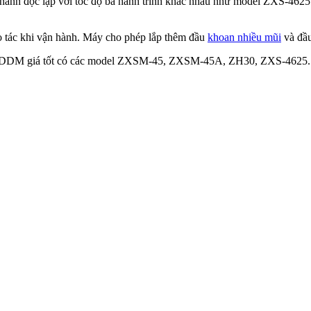
nh độc lập với tốc độ bà hành trình khác nhau như model ZXS-4625. Ki
o tác khi vận hành. Máy cho phép lắp thêm đầu
khoan nhiều mũi
và đầ
WDDM giá tốt có các model ZXSM-45, ZXSM-45A, ZH30, ZXS-4625. Đây