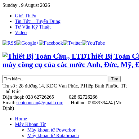
Sunday , 9 August 2026
Giới Thiệu
Tin Tức – Tuyển Dụng
Tư Vấn Kỹ Thuật
Video
Thiết Bị Toàn C
máy công cụ của các nước Anh, Đức, Mỹ, 
Trụ sở : 28 đường 14, KDC Vạn Phúc, P.Hiệp Bình Phước, TP.
Thủ Đức
Điện thoại: 028 62726265 028 62726266
Email:
seotoancau@gmail.com
Hotline: 0908939424 (Mr
Định)
Home
Máy Khoan Từ
Máy khoan từ Powerbor
Máy khoan từ Rotabroach