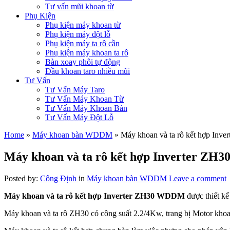
Tư vấn mũi khoan từ
Phụ Kiện
Phụ kiện máy khoan từ
Phụ kiện máy đột lỗ
Phụ kiện máy ta rô cần
Phụ kiện máy khoan ta rô
Bàn xoay phôi tự động
Đầu khoan taro nhiều mũi
Tư Vấn
Tư Vấn Máy Taro
Tư Vấn Máy Khoan Từ
Tư Vấn Máy Khoan Bàn
Tư Vấn Máy Đột Lỗ
Home
»
Máy khoan bàn WDDM
»
Máy khoan và ta rô kết hợp Inve
Máy khoan và ta rô kết hợp Inverter ZH3
Posted by:
Công Định
in
Máy khoan bàn WDDM
Leave a comment
Máy khoan và ta rô kết hợp Inverter ZH30 WDDM
được thiết kế 
Máy khoan và ta rô ZH30 có công suất 2.2/4Kw, trang bị Motor khoan 