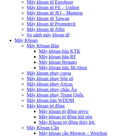
Máy khoan từ Euroboor
Máy khoan từ FE – Unibor
Máy khoan từ JEI – Magtron
Máy khoan từ Taiwan
Máy khoan từ Promotech
Máy khoan từ Alfra
So sánh máy khoan từ
Máy Khoan
Máy Khoan Bàn
Máy khoan bàn KTK
Máy khoan bàn RF
Máy khoan Bemato
Máy khoan bàn Jih-Shun
Máy khoan phay curoa
Máy khoan phay hộp số
Máy khoan phay Aricas
Máy khoan phay châu Âu
Máy khoan phay Trung Quốc
Máy khoan bàn WDDM
Máy khoan tự động
Máy khoan tự động servo
Máy khoan tự động khí nén
Máy Khoan tự động thủy lực
Máy Khoan Cần
Máy khoan cần Morgon – Weichun