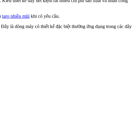
ểu thiết kế này tiết kiệm rất nhiều chi phí sản xuất và nhân công
u
taro nhiều mũi
khi có yêu cầu.
 là dòng máy có thiết kế đặc biệt thường ứng dụng trong các dây