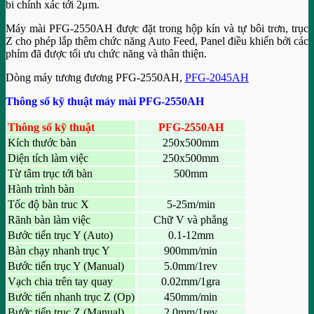
bi chính xác tới 2μm.
Máy mài PFG-2550AH được đặt trong hộp kín và tự bôi trơn, trục
Z cho phép lắp thêm chức năng Auto Feed, Panel điều khiển bởi các
phím đã được tối ưu chức năng và thân thiện.
Dòng máy tương đương PFG-2550AH,
PFG-2045AH
Thông số kỹ thuật máy mài PFG-2550AH
Thông số kỹ thuật
PFG-2550AH
Kích thước bàn
250x500mm
Diện tích làm việc
250x500mm
Từ tâm trục tới bàn
500mm
Hành trình bàn
Tốc độ bàn truc X
5-25m/min
Rãnh bàn làm việc
Chữ V và phẳng
Bước tiến trục Y (Auto)
0.1-12mm
Bàn chạy nhanh trục Y
900mm/min
Bước tiến trục Y (Manual)
5.0mm/1rev
Vạch chia trên tay quay
0.02mm/1gra
Bước tiến nhanh trục Z (Op)
450mm/min
Bước tiến trục Z (Manual)
2.0mm/1rev