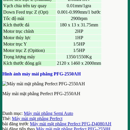
Vạch chia trên tay quay
0.01mm/1gra
Down Feed trục Z (Opt)
0.001-0.999mm/1 bước
Tốc độ mài
2900rpm
Kích thước đá
180 x 13 x 31.75mm
Motor trục chính
2HP
Motor thủy lực
1HP
Motor trục Y
1/5HP
Motor trục Z (Opition)
1/5HP
Trọng lượng máy
1350/1550Kg
Kích thước đóng gói
2120 x 1460 x 2000mm
Hình ảnh máy mài phẳng PFG-2550AH
Máy mài mặt phẳng Perfect PFG-2550AH
Danh mục:
Máy mài phẳng Semi Auto
Thẻ:
Máy mài mặt phẳng Perfect
bài đăng trước
Máy mài mặt phẳng Perfect PFG-D4080AH
bài đăng tiếp theo
Máy mài mặt phẳng Perfect PFG-2550H