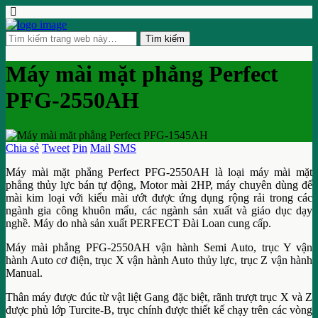
Máy mài mặt phẳng Perfect
PFG-2550AH
Chia sẻ
Tweet
Pin
Mail
SMS
Máy mài mặt phẳng Perfect PFG-2550AH là loại máy mài mặt
phẳng thủy lực bán tự động, Motor mài 2HP, máy chuyên dùng để
mài kim loại với kiểu mài ướt được ứng dụng rộng rải trong các
ngành gia công khuôn mẩu, các ngành sản xuất và giáo dục dạy
nghề. Máy do nhà sản xuất PERFECT Đài Loan cung cấp.
Máy mài phẳng PFG-2550AH vận hành Semi Auto, trục Y vận
hành Auto cơ điện, trục X vận hành Auto thủy lực, trục Z vận hành
Manual.
Thân máy được đúc từ vật liệt Gang đặc biệt, rãnh trượt trục X và Z
được phủ lớp Turcite-B, trục chính được thiết kế chạy trên các vòng