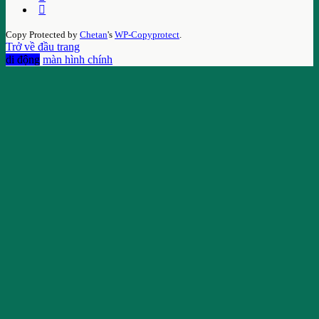
Copy Protected by
Chetan
's
WP-Copyprotect
.
Trở về đầu trang
di động
màn hình chính