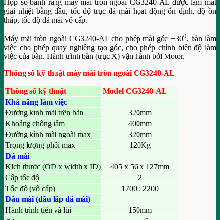
Hộp số bánh răng máy mài tròn ngoài CG3240-AL được làm mát
giải nhiệt bằng dầu, tốc độ trục đá mài họat động ổn định, độ ồn
thấp, tốc độ đá mài vô cấp.
0
Máy mài tròn ngoài CG3240-AL cho phép mài góc ±30
, bàn làm
việc cho phép quay nghiêng tạo góc, cho phép chỉnh biên độ làm
việc của bàn. Hành trình bàn (trục X) vận hành bởi Motor.
Thông số kỹ thuật máy mài tròn ngoài CG3240-AL
Thông số kỹ thuật
Model CG3240-AL
Khả năng làm việc
Đường kính mài trên bàn
320mm
Khoảng chống tâm
400mm
Đường kính mài ngoài max
320mm
Trọng lượng phôi max
120Kg
Đá mài
Kích thước (OD x width x ID)
405 x 56 x 127mm
Cấp tốc độ
2
Tốc độ (vô cấp)
1700 : 2200
Đầu mài (đầu lắp đá mài)
Hành trình tiến và lùi
150mm