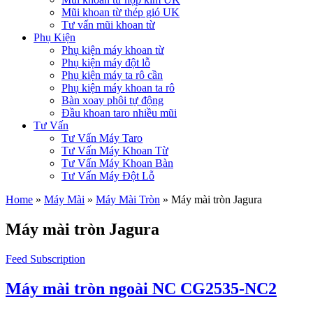
Mũi khoan từ thép gió UK
Tư vấn mũi khoan từ
Phụ Kiện
Phụ kiện máy khoan từ
Phụ kiện máy đột lỗ
Phụ kiện máy ta rô cần
Phụ kiện máy khoan ta rô
Bàn xoay phôi tự động
Đầu khoan taro nhiều mũi
Tư Vấn
Tư Vấn Máy Taro
Tư Vấn Máy Khoan Từ
Tư Vấn Máy Khoan Bàn
Tư Vấn Máy Đột Lỗ
Home
»
Máy Mài
»
Máy Mài Tròn
»
Máy mài tròn Jagura
Máy mài tròn Jagura
Feed Subscription
Máy mài tròn ngoài NC CG2535-NC2