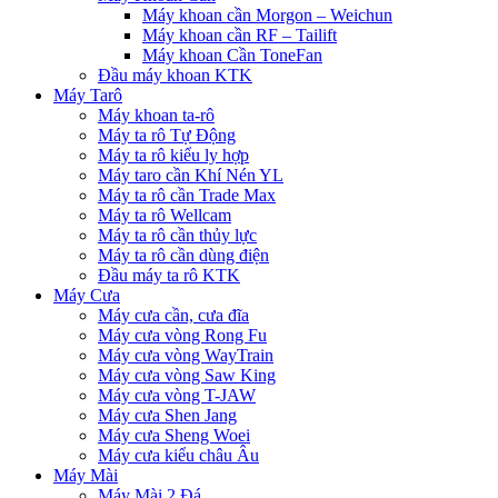
Máy khoan cần Morgon – Weichun
Máy khoan cần RF – Tailift
Máy khoan Cần ToneFan
Đầu máy khoan KTK
Máy Tarô
Máy khoan ta-rô
Máy ta rô Tự Động
Máy ta rô kiểu ly hợp
Máy taro cần Khí Nén YL
Máy ta rô cần Trade Max
Máy ta rô Wellcam
Máy ta rô cần thủy lực
Máy ta rô cần dùng điện
Đầu máy ta rô KTK
Máy Cưa
Máy cưa cần, cưa đĩa
Máy cưa vòng Rong Fu
Máy cưa vòng WayTrain
Máy cưa vòng Saw King
Máy cưa vòng T-JAW
Máy cưa Shen Jang
Máy cưa Sheng Woei
Máy cưa kiểu châu Âu
Máy Mài
Máy Mài 2 Đá