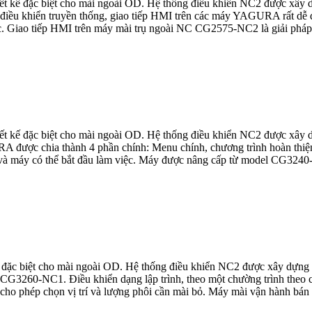
 kế đặc biệt cho mài ngoài OD. Hệ thống điều khiển NC2 được xây 
ều khiển truyền thống, giao tiếp HMI trên các máy YAGURA rất dễ dàn
. Giao tiếp HMI trên máy mài trụ ngoài NC CG2575-NC2 là giải pháp t
 kế đặc biệt cho mài ngoài OD. Hệ thống điều khiển NC2 được xây 
được chia thành 4 phần chính: Menu chính, chương trình hoàn thiện,
và máy có thể bắt đầu làm việc. Máy được nâng cấp từ model CG3240-N
đặc biệt cho mài ngoài OD. Hệ thống điều khiển NC2 được xây dựng
260-NC1. Điều khiển dạng lập trình, theo một chường trình theo các 
 cho phép chọn vị trí và lượng phôi cần mài bỏ. Máy mài vận hành bán 