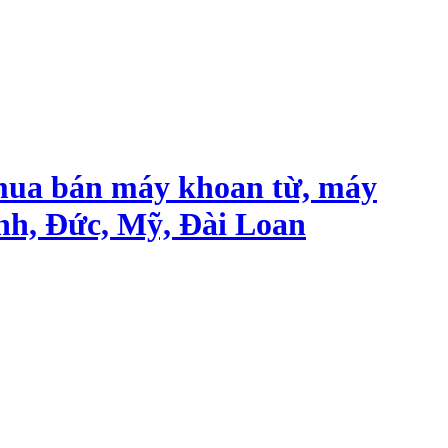
mua bán máy khoan từ, máy
nh, Đức, Mỹ, Đài Loan