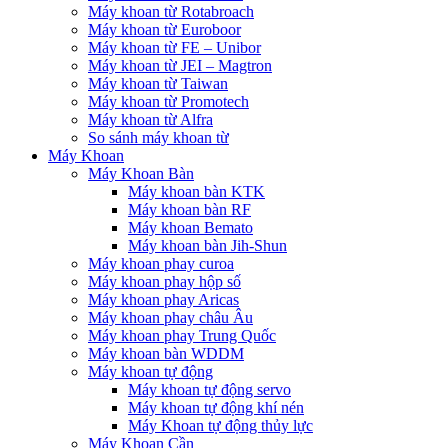
Máy khoan từ Rotabroach
Máy khoan từ Euroboor
Máy khoan từ FE – Unibor
Máy khoan từ JEI – Magtron
Máy khoan từ Taiwan
Máy khoan từ Promotech
Máy khoan từ Alfra
So sánh máy khoan từ
Máy Khoan
Máy Khoan Bàn
Máy khoan bàn KTK
Máy khoan bàn RF
Máy khoan Bemato
Máy khoan bàn Jih-Shun
Máy khoan phay curoa
Máy khoan phay hộp số
Máy khoan phay Aricas
Máy khoan phay châu Âu
Máy khoan phay Trung Quốc
Máy khoan bàn WDDM
Máy khoan tự động
Máy khoan tự động servo
Máy khoan tự động khí nén
Máy Khoan tự động thủy lực
Máy Khoan Cần