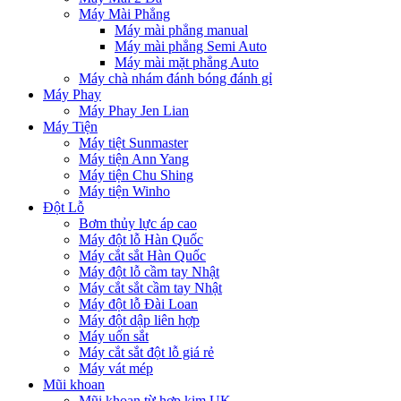
Máy Mài Phẳng
Máy mài phẳng manual
Máy mài phẳng Semi Auto
Máy mài mặt phẳng Auto
Máy chà nhám đánh bóng đánh gỉ
Máy Phay
Máy Phay Jen Lian
Máy Tiện
Máy tiệt Sunmaster
Máy tiện Ann Yang
Máy tiện Chu Shing
Máy tiện Winho
Đột Lỗ
Bơm thủy lực áp cao
Máy đột lỗ Hàn Quốc
Máy cắt sắt Hàn Quốc
Máy đột lỗ cầm tay Nhật
Máy cắt sắt cầm tay Nhật
Máy đột lỗ Đài Loan
Máy đột dập liên hợp
Máy uốn sắt
Máy cắt sắt đột lỗ giá rẻ
Máy vát mép
Mũi khoan
Mũi khoan từ hợp kim UK