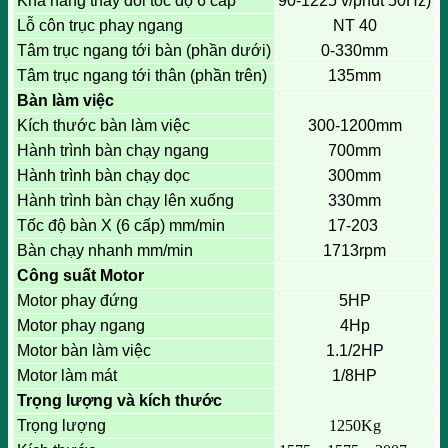
Khả năng thay đổi tốc độ 6 cấp
90-1225 v/phút 50Hz)
Lỗ côn trục phay ngang
NT 40
Tâm trục ngang tới bàn (phần dưới)
0-330mm
Tâm trục ngang tới thân (phần trên)
135mm
Bàn làm việc
Kích thước bàn làm việc
300-1200mm
Hành trình bàn chạy ngang
700mm
Hành trình bàn chạy dọc
300mm
Hành trình bàn chạy lên xuống
330mm
Tốc độ bàn X (6 cấp) mm/min
17-203
Bàn chạy nhanh mm/min
1713rpm
Công suất Motor
Motor phay đứng
5HP
Motor phay ngang
4Hp
Motor bàn làm việc
1.1/2HP
Motor làm mát
1/8HP
Trọng lượng và kích thước
Trọng lượng
1250Kg