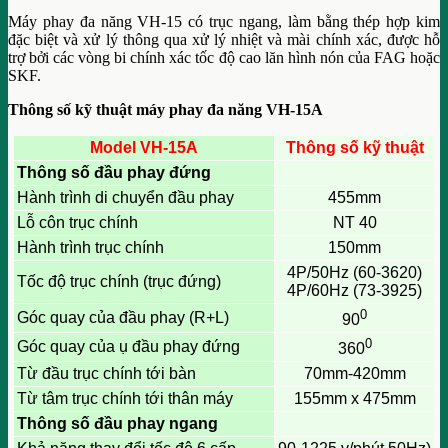
Máy phay đa năng VH-15 có trục ngang, làm bằng thép hợp kim
đặc biệt và xử lý thông qua xử lý nhiệt và mài chính xác, được hỗ
trợ bởi các vòng bi chính xác tốc độ cao lăn hình nón của FAG hoặc
SKF.
Thông số kỹ thuật máy phay đa năng VH-15A
Model VH-15A
Thông số kỹ thuật
Thông số đầu phay đứng
Hành trình di chuyển đầu phay
455mm
Lỗ côn trục chính
NT 40
Hành trình trục chính
150mm
4P/50Hz (60-3620)
Tốc độ trục chính (trục đứng)
4P/60Hz (73-3925)
0
Góc quay của đầu phay (R+L)
90
0
Góc quay của ụ đầu phay đứng
360
Từ đầu trục chính tới bàn
70mm-420mm
Từ tâm trục chính tới thân máy
155mm x 475mm
Thông số đầu phay ngang