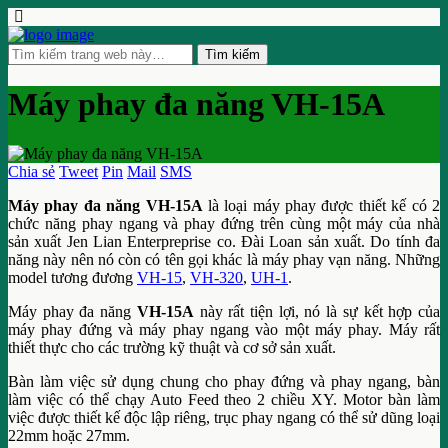
Máy phay đa năng VH-15A
Chia sẻ
Tweet
Pin
Mail
SMS
Máy phay đa năng VH-15A
là loại máy phay được thiết kế có 2
chức năng phay ngang và phay đứng trên cùng một máy của nhà
sản xuất Jen Lian Enterpreprise co. Đài Loan sản xuất. Do tính đa
năng này nên nó còn có tên gọi khác là máy phay vạn năng. Những
model tương đương
VH-15
,
VH-320
,
UH-1
.
Máy phay đa năng
VH-15A
này rất tiện lợi, nó là sự kết hợp của
máy phay đứng và máy phay ngang vào một máy phay. Máy rất
thiết thực cho các trường kỹ thuật và cơ sở sản xuất.
Bàn làm việc sử dụng chung cho phay đứng và phay ngang, bàn
làm việc có thể chạy Auto Feed theo 2 chiều XY. Motor bàn làm
việc được thiết kế độc lập riêng, trục phay ngang có thể sử dũng loại
22mm hoặc 27mm.