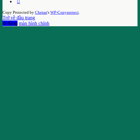
Copy Protected by
Chetan
's
WP-Copyprotect
.
Trở về đầu trang
di động
màn hình chính