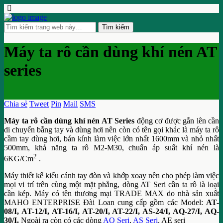
Máy ta rô cần dùng khí nén AT
series
Chia sẻ
Tweet
Pin
Mail
SMS
Máy ta rô cần dùng khí nén AT Series
động cơ được gắn lên cần
di chuyển bằng tay và dùng hơi nên còn có tên gọi khác là máy ta rô
cầm tay dùng hơi, bán kính làm việc lớn nhất 1600mm và nhỏ nhất
500mm, khả năng ta rô M2-M30, chuẩn áp suất khí nén là
2
6KG/Cm
.
Máy thiết kế kiểu cánh tay đòn và khớp xoay nên cho phép làm việc
mọi vi trí trên cùng một mặt phẳng, dòng AT Seri cần ta rô là loại
cần kép. Máy có tên thương mại TRADE MAX do nhà sản xuất
MAHO ENTERPRISE Đài Loan cung cấp gồm các Model:
AT-
08/I, AT-12/I, AT-16/I, AT-20/I, AT-22/I, AS-24/I, AQ-27/I, AQ-
30/I.
Ngoài ra còn có các dòng
AQ Seri
,
AS Seri
, AE seri