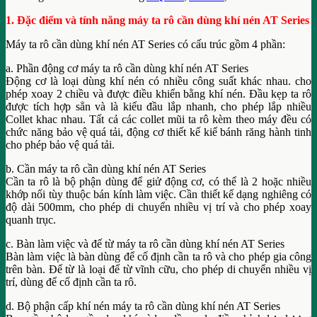
1. Đặc điểm và tính năng máy ta rô cần dùng khí nén AT Series
Máy ta rô cần dùng khí nén AT Series có cấu trúc gồm 4 phần:
a. Phần động cơ máy ta rô cần dùng khí nén AT Series
Động cơ là loại dùng khí nén có nhiều công suất khác nhau. cho
phép xoay 2 chiều và được điều khiển bằng khí nén. Đầu kẹp ta rô
được tích hợp sẳn và là kiểu đầu lắp nhanh, cho phép lắp nhiều
Collet khac nhau. Tất cả các collet mũi ta rô kèm theo máy đều có
chức năng bảo vệ quá tải, động cơ thiết kế kiể bánh răng hành tinh
cho phép bảo vệ quá tải.
b. Cần máy ta rô cần dùng khí nén AT Series
Cần ta rô là bộ phận dùng để giử động cơ, có thể là 2 hoặc nhiều
khớp nối tùy thuộc bán kính làm việc. Cần thiết kế dạng nghiêng có
độ dài 500mm, cho phép di chuyển nhiều vị trí và cho phép xoay
quanh trục.
c. Bàn làm việc và đế từ máy ta rô cần dùng khí nén AT Series
Bàn làm việc là bàn dùng để cố định cần ta rô và cho phép gia công
trên bàn. Đế từ là loại đế từ vĩnh cữu, cho phép di chuyển nhiều vị
trí, dùng để cố định cần ta rô.
d. Bộ phận cấp khí nén máy ta rô cần dùng khí nén AT Series