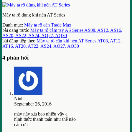
Máy ta rô dùng khí nén AT Series
Danh mục:
Máy ta rô cần Trade Max
bài đăng trước
Máy ta rô cầm tay AS Series AS08, AS12, AS16,
AS20, AS22, AS24, AQ27, AQ30
bài đăng tiếp theo
Máy ta rô cần khí nén AT Series AT08, AT12,
AT16, AT20, AT22, AS24, AQ27, AQ30
4 phản hồi
Ninh
September 26, 2016
máy này giá bao nhiêu vậy ạ
hình thức thanh toán như thế nào
cảm ơn