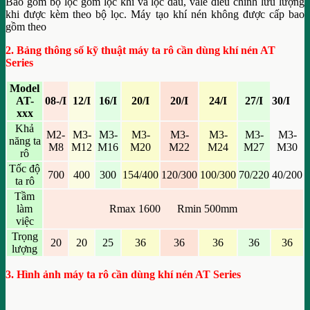
Bao gồm bộ lọc gồm lọc khí và lọc dầu, vale điều chỉnh lưu lượng
khi được kèm theo bộ lọc. Máy tạo khí nén không được cấp bao
gồm theo
2. Bảng thông số kỹ thuật máy ta rô cần dùng khí nén AT
Series
Model
AT-
08-/I
12/I
16/I
20/I
20/I
24/I
27/I
30/I
xxx
Khả
M2-
M3-
M3-
M3-
M3-
M3-
M3-
M3-
năng ta
M8
M12
M16
M20
M22
M24
M27
M30
rô
Tốc độ
700
400
300
154/400
120/300
100/300
70/220
40/200
ta rô
Tầm
làm
Rmax 1600 Rmin 500mm
việc
Trọng
20
20
25
36
36
36
36
36
lượng
3. Hình ảnh máy ta rô cần dùng khí nén AT Series