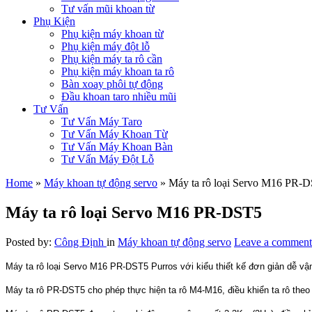
Tư vấn mũi khoan từ
Phụ Kiện
Phụ kiện máy khoan từ
Phụ kiện máy đột lỗ
Phụ kiện máy ta rô cần
Phụ kiện máy khoan ta rô
Bàn xoay phôi tự động
Đầu khoan taro nhiều mũi
Tư Vấn
Tư Vấn Máy Taro
Tư Vấn Máy Khoan Từ
Tư Vấn Máy Khoan Bàn
Tư Vấn Máy Đột Lỗ
Home
»
Máy khoan tự động servo
»
Máy ta rô loại Servo M16 PR-
Máy ta rô loại Servo M16 PR-DST5
Posted by:
Công Định
in
Máy khoan tự động servo
Leave a comment
Máy ta rô loại Servo M16 PR-DST5 Purros với kiểu thiết kế đơn giản dễ vậ
Máy ta rô PR-DST5 cho phép thực hiện ta rô M4-M16, điều khiển ta rô theo