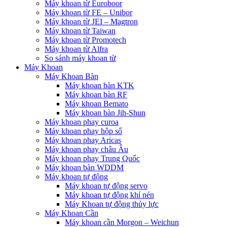
Máy khoan từ Euroboor
Máy khoan từ FE – Unibor
Máy khoan từ JEI – Magtron
Máy khoan từ Taiwan
Máy khoan từ Promotech
Máy khoan từ Alfra
So sánh máy khoan từ
Máy Khoan
Máy Khoan Bàn
Máy khoan bàn KTK
Máy khoan bàn RF
Máy khoan Bemato
Máy khoan bàn Jih-Shun
Máy khoan phay curoa
Máy khoan phay hộp số
Máy khoan phay Aricas
Máy khoan phay châu Âu
Máy khoan phay Trung Quốc
Máy khoan bàn WDDM
Máy khoan tự động
Máy khoan tự động servo
Máy khoan tự động khí nén
Máy Khoan tự động thủy lực
Máy Khoan Cần
Máy khoan cần Morgon – Weichun