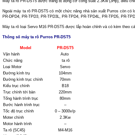
Máy ta rô PR-DST5 được trang bị động cơ công suất 2.3Kw (3Hp), điều chỉnh t
Ngoài máy ta rô PR-DST5 có một chức năng nhà sản xuất Purros còn c
PR-DPD4, PR-TPD3, PR-TPD3L, PR-TPD4, PR-TPD4L, PR-TPD5, PR-TPD
Máy ta rô loại Servo M16 PR-DST5 được lắp hoàn chỉnh và có kèm theo các
Thông số máy ta rô Purros PR-DST5
Model
PR-DST5
Vận hành
Auto
Chức năng
ta rô
Loại Motor
Servo
Đường kính trụ
104mm
Đường kính trục chính
70mm
Kiểu trục chính
B18
Trục chính tới bàn
220mm
Tổng hành trình trục
80mm
Bước hành trình trục
–
Tốc độ trục chính
0 – 3000v/p
Moter chính
2.3Kw
Motor hành trình
–
Ta rô (SC45)
M4-M16