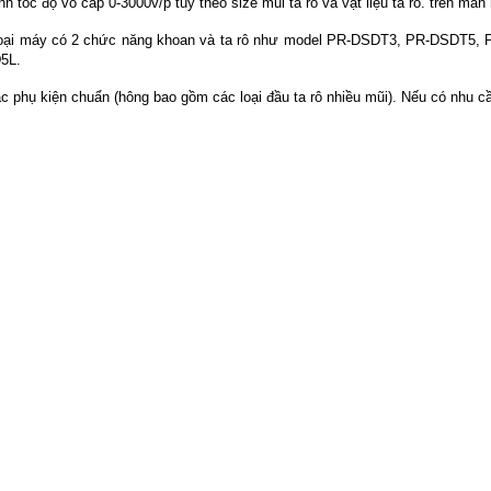
ốc độ vô cấp 0-3000v/p tùy theo size mũi ta rô và vật liệu ta rô. trên màn h
ó loại máy có 2 chức năng khoan và ta rô như model PR-DSDT3, PR-DSDT5
5L.
 phụ kiện chuẩn (hông bao gồm các loại đầu ta rô nhiều mũi). Nếu có nhu c