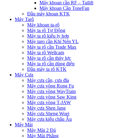
Máy khoan cần RF – Tailift
Máy khoan Cần ToneFan
Đầu máy khoan KTK
Máy Tarô
Máy khoan ta-rô
Máy ta rô Tự Động
Máy ta rô kiểu ly hợp
Máy taro cần Khí Nén YL
Máy ta rô cần Trade Max
Máy ta rô Wellcam
Máy ta rô cần thủy lực
Máy ta rô cần dùng điện
Đầu máy ta rô KTK
Máy Cưa
Máy cưa cần, cưa đĩa
Máy cưa vòng Rong Fu
Máy cưa vòng WayTrain
Máy cưa vòng Saw King
Máy cưa vòng T-JAW
Máy cưa Shen Jang
Máy cưa Sheng Woei
Máy cưa kiểu châu Âu
Máy Mài
Máy Mài 2 Đá
Máy Mài Phẳng