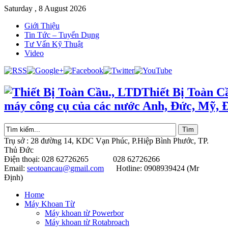
Saturday , 8 August 2026
Giới Thiệu
Tin Tức – Tuyển Dụng
Tư Vấn Kỹ Thuật
Video
Thiết Bị Toàn C
máy công cụ của các nước Anh, Đức, Mỹ, 
Trụ sở : 28 đường 14, KDC Vạn Phúc, P.Hiệp Bình Phước, TP.
Thủ Đức
Điện thoại: 028 62726265 028 62726266
Email:
seotoancau@gmail.com
Hotline: 0908939424 (Mr
Định)
Home
Máy Khoan Từ
Máy khoan từ Powerbor
Máy khoan từ Rotabroach