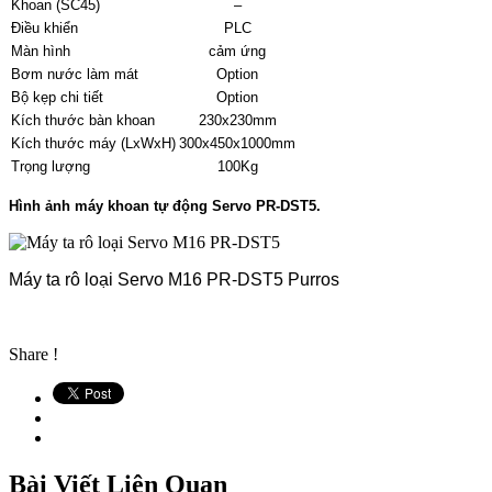
Khoan (SC45)
–
Điều khiển
PLC
Màn hình
cảm ứng
Bơm nước làm mát
Option
Bộ kẹp chi tiết
Option
Kích thước bàn khoan
230x230mm
Kích thước máy (LxWxH)
300x450x1000mm
Trọng lượng
100Kg
Hình ảnh máy khoan tự động Servo PR-DST5.
Máy ta rô loại Servo M16 PR-DST5 Purros
Share !
Bài Viết Liên Quan