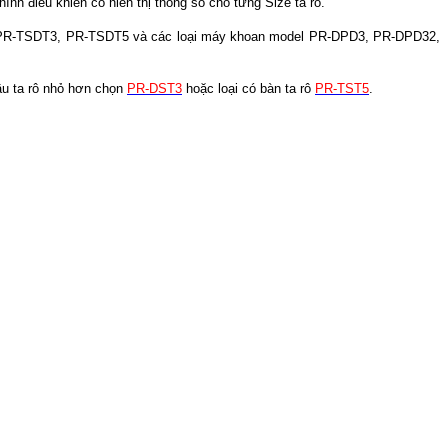
ình điều khiển có hiển thị thông số cho từng Size ta rô.
, PR-TSDT3, PR-TSDT5 và các loại máy khoan model PR-DPD3, PR-DPD32,
ầu ta rô nhỏ hơn chọn
PR-DST3
hoặc loại có bàn ta rô
PR-TST5
.