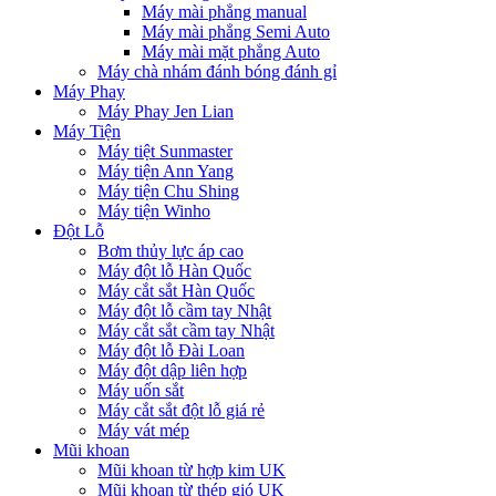
Máy mài phẳng manual
Máy mài phẳng Semi Auto
Máy mài mặt phẳng Auto
Máy chà nhám đánh bóng đánh gỉ
Máy Phay
Máy Phay Jen Lian
Máy Tiện
Máy tiệt Sunmaster
Máy tiện Ann Yang
Máy tiện Chu Shing
Máy tiện Winho
Đột Lỗ
Bơm thủy lực áp cao
Máy đột lỗ Hàn Quốc
Máy cắt sắt Hàn Quốc
Máy đột lỗ cầm tay Nhật
Máy cắt sắt cầm tay Nhật
Máy đột lỗ Đài Loan
Máy đột dập liên hợp
Máy uốn sắt
Máy cắt sắt đột lỗ giá rẻ
Máy vát mép
Mũi khoan
Mũi khoan từ hợp kim UK
Mũi khoan từ thép gió UK