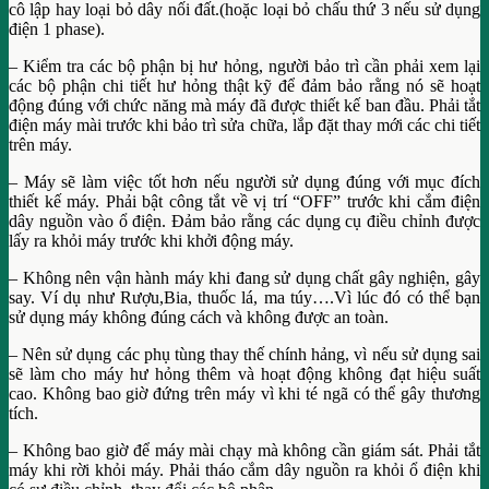
cô lập hay loại bỏ dây nối đất.(hoặc loại bỏ chấu thứ 3 nếu sử dụng
điện 1 phase).
– Kiểm tra các bộ phận bị hư hỏng, người bảo trì cần phải xem lại
các bộ phận chi tiết hư hỏng thật kỹ để đảm bảo rằng nó sẽ hoạt
động đúng với chức năng mà máy đã được thiết kế ban đầu. Phải tắt
điện máy mài trước khi bảo trì sửa chữa, lắp đặt thay mới các chi tiết
trên máy.
– Máy sẽ làm việc tốt hơn nếu người sử dụng đúng với mục đích
thiết kế máy. Phải bật công tắt về vị trí “OFF” trước khi cắm điện
dây nguồn vào ổ điện. Đảm bảo rằng các dụng cụ điều chỉnh được
lấy ra khỏi máy trước khi khởi động máy.
– Không nên vận hành máy khi đang sử dụng chất gây nghiện, gây
say. Ví dụ như Rượu,Bia, thuốc lá, ma túy….Vì lúc đó có thể bạn
sử dụng máy không đúng cách và không được an toàn.
– Nên sử dụng các phụ tùng thay thế chính hảng, vì nếu sử dụng sai
sẽ làm cho máy hư hỏng thêm và hoạt động không đạt hiệu suất
cao. Không bao giờ đứng trên máy vì khi té ngã có thể gây thương
tích.
– Không bao giờ để máy mài chạy mà không cần giám sát. Phải tắt
máy khi rời khỏi máy. Phải tháo cắm dây nguồn ra khỏi ổ điện khi