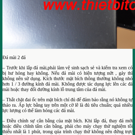
Đá mài 2 đá
– Trước khi lắp đá mài,phải làm vệ sinh sạch sẻ và kiểm tra xem có
bị hư hỏng hay không. Nếu đá mài có hiện tượng nứt , gảy thì
không nên sử dụng. Kích thước mặt bích thông thường không nhỏ
hơn 1 / 3 đường kính đá mài. Không được tác dụng lực lên các đá
mài hoặc thay đổi đường kính lỗ trung tâm của đá mài.
– Thắt chặt đai ốc trên mặt bích chỉ đủ để đảm bảo rằng nó không tự
tháo ra. Áp lực bằng tay trên một cờ lê là đủ tiêu chuẩn; quá nhiều
lực lượng có thể làm hỏng các đá mài.
– Điều chỉnh sự cân bằng của mặt bích. Khi lắp đá, thay đá mới
hoặc điều chĩnh tấm cân bằng, phải cho máy chạy thử nghiệm tối
thiểu nhất là 1 phút, trong qúa trình chạy thử không nên đứng trực