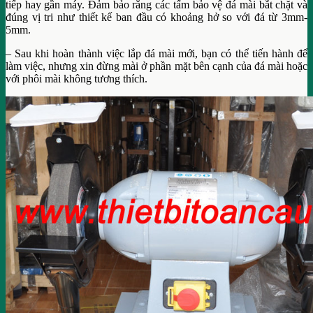
tiếp hay gần máy. Đảm bảo rằng các tấm bảo vệ đá mài bắt chặt và
đúng vị tri như thiết kế ban đầu có khoảng hở so với đá từ 3mm-
5mm.
– Sau khi hoàn thành việc lắp đá mài mới, bạn có thể tiến hành để
làm việc, nhưng xin đừng mài ở phần mặt bên cạnh của đá mài hoặc
với phôi mài không tương thích.