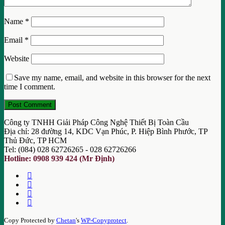
Name
*
Email
*
Website
Save my name, email, and website in this browser for the next
time I comment.
Công ty TNHH Giải Pháp Công Nghệ Thiết Bị Toàn Cầu
Địa chỉ: 28 đường 14, KDC Vạn Phúc, P. Hiệp Bình Phước, TP
Thủ Đức, TP HCM
Tel: (084) 028 62726265 - 028 62726266
Hotline: 0908 939 424 (Mr Định)
Copy Protected by
Chetan
's
WP-Copyprotect
.