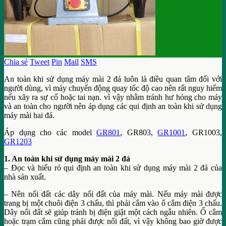
Chia sẻ
Tweet
Pin
Mail
SMS
An toàn khi sử dụng máy mài 2 đá luôn là điều quan tâm đối với
người dùng, vì máy chuyển động quay tốc độ cao nên rất nguy hiểm
nếu xãy ra sự cố hoặc tai nạn. vì vậy nhằm tránh hư hỏng cho máy
và an toàn cho người nên áp dụng các qui định an toàn khi sử dụng
máy mài hai đá.
Áp dụng cho các model
GR801
, GR803,
GR1001
, GR1003,
GR1203
1. An toàn khi sử dụng máy mài 2 đá
– Đọc và hiểu rỏ qui định an toàn khi sử dụng máy mài 2 đá của
nhà sản xuất.
– Nên nối đất các dây nối đất của máy mài. Nếu máy mài được
trang bị một chuôi điện 3 chấu, thì phải cắm vào ổ cắm điện 3 chấu.
Dây nối đất sẽ giúp tránh bị điện giật một cách ngẫu nhiên. Ổ cắm
hoặc trạm cắm cũng phải được nối đất, vì vậy không bao giờ được