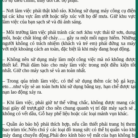
có sự điều chỉnh, thay đổi các bộ phận.
– Nơi làm việc phải thật khô ráo. Không sử dụng máy công cụ điện
tại các khu vực ẩm ướt hoặc tiếp xúc với họ để mưa. Giữ khu vực
làm việc của bạn sạch sẽ và đủ ánh sáng.
– Môi trường làm việc phải tránh các nơi :khu vực thải từ sơn, dung
môi, hoặc chất lỏng dễ cháy….. gây ra một mối nguy hiểm. Những
người không có trách nhiệm (khách và trẻ em) phải đứng xa máy
với một khoảng cách an toàn, đặc biệt là khi máy đang hoạt động.
– Không nên sử dụng máy làm một công việc mà nó không được
thiết kế. Phải đảm bảo cho máy làm việc trong một điều kiện tốt
nhất. Giữ cho máy sạch sẻ và an toàn nhất.
– Trong qúa trình làm việc, có thể sử dụng thêm các bộ gá kẹp,
eto…như vậy sẻ an toàn hơn khi sử dụng bằng tay, hạn chế được tại
nạn lao động xảy ra.
– Khi làm việc, phải giử tư thế vững chắc, không được mang các
loại giày dễ trượt,giử cho nền chung quanh vị trí đặt máy sạch sẻ ,
không có vết dầu, Gỗ hay phế liệu hoặc các loại mảnh vụn khác.
– Quần áo bảo hộ phải thích hợp, nếu cần thiết phải trang bị them
bao trùm tóc.Nên chú ý các loại đồ trang sức có thể bị quấn vào khi
máy đang chuyển động.Phải đeo kính bảo vệ mắt của bạn không bị