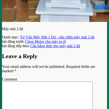
Máy mài 2 đá
Danh mục:
Tư Vấn Máy Mài 2 Đá - sửa chữa máy mài 2 đá
bài đăng trước
Chọn Motor cho máy ta rô
bài đăng tiếp theo
Cân bằng tĩnh cho máy mài 2 đá
Leave a Reply
Your email address will not be published.
Required fields are
marked
*
Comment