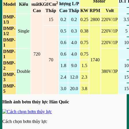
Motor
D.T
2
lượng
L/P
Model
Kiểu
suất
KGf/Cm
Cao
Thấp
Cao
Thấp
KW
RPM
Volt
DMP-
15
0.2
0.2
0.25
2800
220V/1P
3.
1/3
DMP-
Single
0.5
0.3
0.38
220V/1P
5
1/2
DMP-
0.6
4.0
0.75
220V/1P
10
1
DMP-
720
0.6
4.0
0.75
1
70
1740
DMP-
1.8
9.0
1.5
10
2
Double
380V/3P
DMP-
2.4
12.0
2.3
15
3
DMP-
3.0
20.0
3.8
15
5
Hình ành bơm thủy lực Hàn Quốc
Cách chọn bơm thủy lực