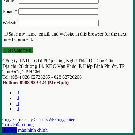
Name
*
Email
*
Website
Save my name, email, and website in this browser for the next
time I comment.
Công ty TNHH Giải Pháp Công Nghệ Thiết Bị Toàn Cầu
Địa chỉ: 28 đường 14, KDC Vạn Phúc, P. Hiệp Bình Phước, TP
Thủ Đức, TP HCM
Tel: (084) 028 62726265 - 028 62726266
Hotline: 0908 939 424 (Mr Định)
Copy Protected by
Chetan
's
WP-Copyprotect
.
Trở về đầu trang
di động
màn hình chính