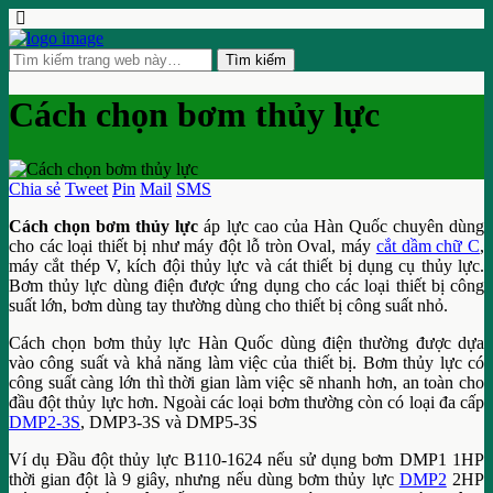
Cách chọn bơm thủy lực
Chia sẻ
Tweet
Pin
Mail
SMS
Cách chọn bơm thủy lực
áp lực cao của Hàn Quốc chuyên dùng
cho các loại thiết bị như máy đột lỗ tròn Oval, máy
cắt dầm chữ C
,
máy cắt thép V, kích đội thủy lực và cát thiết bị dụng cụ thủy lực.
Bơm thủy lực dùng điện được ứng dụng cho các loại thiết bị công
suất lớn, bơm dùng tay thường dùng cho thiết bị công suất nhỏ.
Cách chọn bơm thủy lực Hàn Quốc dùng điện thường được dựa
vào công suất và khả năng làm việc của thiết bị. Bơm thủy lực có
công suất càng lớn thì thời gian làm việc sẽ nhanh hơn, an toàn cho
đầu đột thủy lực hơn. Ngoài các loại bơm thường còn có loại đa cấp
DMP2-3S
, DMP3-3S và DMP5-3S
Ví dụ Đầu đột thủy lực B110-1624 nếu sử dụng bơm DMP1 1HP
thời gian đột là 9 giây, nhưng nếu dùng bơm thủy lực
DMP2
2HP