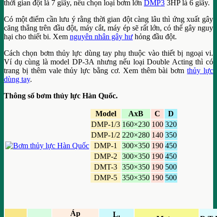
thời gian đột là 7 giây, nếu chọn loại bơm lớn
DMP3
3HP là 6 giây.
Có một điểm cần lưu ý rằng thời gian đột càng lâu thì ứng xuất gây
căng thẳng trên đầu đột, máy cắt, máy ép sẽ rất lớn, có thể gây nguy
hại cho thiết bi. Xem
nguyên nhân gây hư
hỏng đầu đột.
Cách chọn bơm thủy lực dùng tay phụ thuộc vào thiết bị ngoại vi.
Ví dụ cùng là model DP-3A nhưng nếu loại Double Acting thì có
trang bị thêm vale thủy lực bằng cơ. Xem thêm bài bơm
thủy lực
dùng tay
.
Thông số bơm thủy lực Hàn Quốc.
Model
AxB
C
D
DMP-1/3
160×230
100
320
DMP-1/2
220×280
140
350
DMP-1
300×350
190
450
DMP-2
300×350
190
450
DMT-3
350×350
190
500
DMP-5
350×350
190
500
Áp
L.